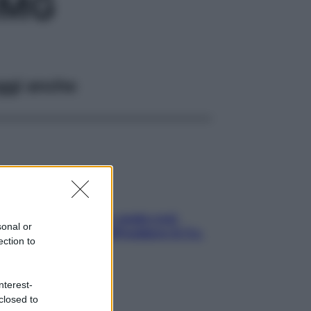
0MG
ggi anche
Aria condizionata: usala così,
sonal or
senza rischiare raffreddore & Co.
ection to
nterest-
closed to