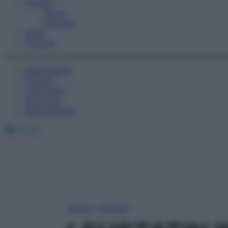
Fitness
Sport
Esercizi
Video
Podcast
Medicina AZ
Farmaci
Calcolatori
Oroscopo
Abbonamenti
Facebook
X
Instagram
Home
»
Farmaci