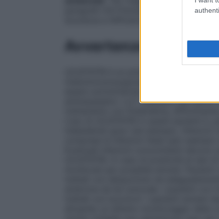
ambientali
. Per maggiori dettagli concer
paragrafo 6.6 Precauzioni particolari per
authenti
sicurezza e l’efficacia di LEUSTATIN nei b
Avvertenze
LEUSTATIN è un potente agente antineoplas
mieloimmunosoppressione, linfocitopenia 
essere somministrato sotto stretto controll
antineoplastici. LLC I pazienti che hanno 
trattamento con fludarabina, difficilment
L’uso di LEUSTATIN in questi pazienti è, pe
indesiderati gravi (ad esempio, infezioni re
comprese le infezioni fatali (per esempio 
Eventuali infezioni concomitanti devono es
LEUSTATIN. In caso di positività al test 
monitorati per possibile emolisi. Pazienti
trattati con allopurinolo ed adeguatamente 
sindrome da lisi tumorale. I pazienti con
trattati con acyclovir. I pazienti anziani 
attuando un attento monitoraggio della co
rischio richiede una valutazione caso per