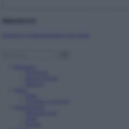
Abbonati ora!
Starbene ti regala benessere ogni mese!
Benessere
Psicologia
Rimedi naturali
Bellezza
Salute
News
Problemi e soluzioni
Alimentazione
Mangiare sano
Diete
Ricette