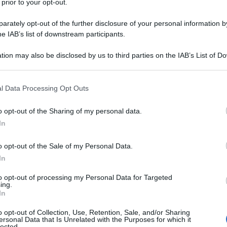
 prior to your opt-out.
rately opt-out of the further disclosure of your personal information by
he IAB’s list of downstream participants.
tion may also be disclosed by us to third parties on the IAB’s List of 
Descrizione tipo ricetta:
OSP – USO
 that may further disclose it to other third parties.
OSPEDALIERO
 that this website/app uses one or more Google services and may gath
l Data Processing Opt Outs
Forma farmaceutica:
SOLUZIONE PER
including but not limited to your visit or usage behaviour. You may click 
INFUSIONE
 to Google and its third-party tags to use your data for below specifi
o opt-out of the Sharing of my personal data.
ogle consent section.
di pazienti affetti da leucemia a cellule capellute
In
amento di pazienti affetti da leucemia linfatica
 risposto o la cui malattia è progredita durante o
o opt-out of the Sale of my Personal Data.
collo terapeutico standard contenente un agente
In
to opt-out of processing my Personal Data for Targeted
ing.
In
o opt-out of Collection, Use, Retention, Sale, and/or Sharing
fosfato bibasico eptaidrato come regolatori del pH;
ersonal Data that Is Unrelated with the Purposes for which it
lected.