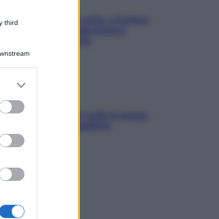
Mindfulness tra le vette: a Cortina
 third
due giorni lontani da stress e
ansia da smartphone
Downstream
er and store
to grant or
ed purposes
SOS pelle irritabile: tutte le mosse
per riportarla in equilibrio