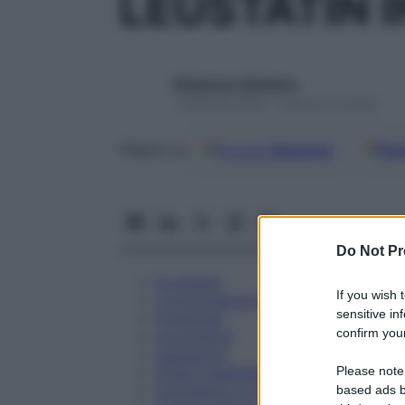
LEUSTATIN 
Redazione Starbene
1 Gennaio 2025 – Lettura 21 minuti
Google
Discover
Fon
Seguici su
Do Not Pr
Eccipienti
If you wish 
Controindicazioni
sensitive in
Posologia
confirm your
Avvertenze
Interazioni
Please note
Effetti Indesiderati
Gravidanza e Allattamento
based ads b