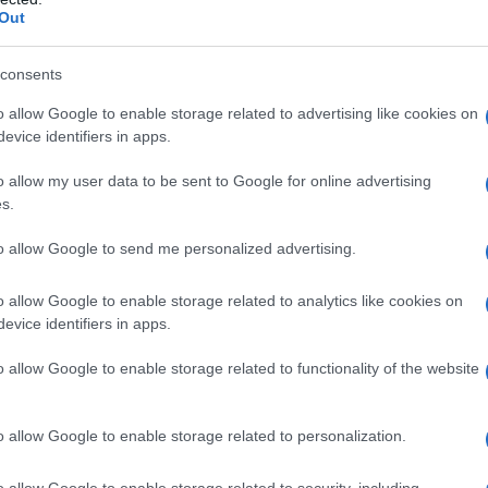
Out
consents
 qualsiasi degli eccipienti, elencati nel paragrafo 6.1.
o allow Google to enable storage related to advertising like cookies on
evice identifiers in apps.
o allow my user data to be sent to Google for online advertising
s.
revede un singolo ciclo di trattamento, della durata
ione per infusione endovenosa continua di 0,09
to allow Google to send me personalized advertising.
questo schema posologico non sono consigliati. I
o ciclo di trattamento è improbabile che possano
o allow Google to enable storage related to analytics like cookies on
.
LLC
La dose consigliata è di 0,12 mg/Kg/die (4.8
evice identifiers in apps.
ndovenosa continua di 2 ore per 5 giorni consecutivi
i pazienti responder fino ad un massimo di 6 cicli di
o allow Google to enable storage related to functionality of the website
non – responder si consiglia di non superare i due
azione Il contenuto del flacone di LEUSTATIN dovrà
rima della somministrazione. Poichè il preparato non
o allow Google to enable storage related to personalization.
teriostatica o battericida,
la preparazione della
ni asettiche e adottando idonee precauzioni
o allow Google to enable storage related to security, including