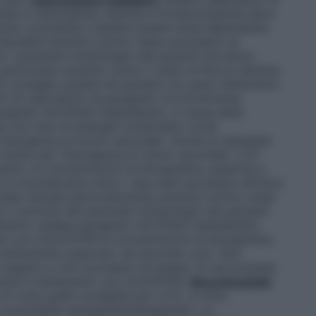
tente in neutropenia, anemia e trombocitopenia deve
olito reversibile e sembra essere dose–dipendente.
levabile durante il primo mese successivo al
o i parametri ematologici dei pazienti dovranno
particolare durante i primi 2 mesi) al fine di valutare
i consiglia cautela nei pazienti con gravi disfunzioni
ami di Laboratorio al paragrafo 4.4 Avvertenze
agrafo 4.8 Effetti Indesiderati). A causa della
 con l’uso di analoghi nucleosidici come
i insorgenza di tumori secondari. Anche le neoplasie
rischio per l’insorgenza di tumori secondari. LCC
ento, le concentrazioni di emoglobina, piastrine e
si normalizzano entro i due mesi successivi all’inizio
tata rilevata particolarmente durante il primo mese
il controllo dei parametri ematologici dei pazienti
amento (vedere paragrafo 4.8 Effetti indesiderati).
ento con LEUSTATIN le concentrazioni di emoglobina,
r solitamente osservato nel secondo ciclo. Non
 seguito a cicli successivi di terapia. Si raccomanda
rante il trattamento con LEUSTATIN.
Neurotossicità
9 volte quelli consigliati per LCC), si sono
irreversibile (paraparesi/tetraparesi). La