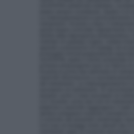
LEUSTATIN sull’attività midollare, consis
essere sempre considerato. Questo è di s
La mielosoppressione è particolarmente ri
trattamento. Durante e dopo il trattament
quindi essere controllati regolarmente (in 
l’entità della depressione ematopoietica. S
midollari di qualsiasi origine. (vedere Es
speciali e precauzioni di impiego ed al par
prolungata immunosoppressione associata
LEUSTATIN, esiste il rischio potenziale d
primarie ematologiche sono un fattore di 
Durante le prime due settimane di trattam
neutrofili diminuiscono e successivamente 
del trattamento. La mielosoppressione è s
successivo al trattamento. Si raccomanda 
durante i primi 2 mesi successivi al tratt
LLC Durante i primi due cicli di trattam
piastrine e neutrofili raggiungono il nadi
sembra svilupparsi tossicità cumulativa in
il controllo dei parametri ematologici du
Con l’uso di dosaggi molto elevati (da 4 a 
manifestati segni di tossicità neurologica 