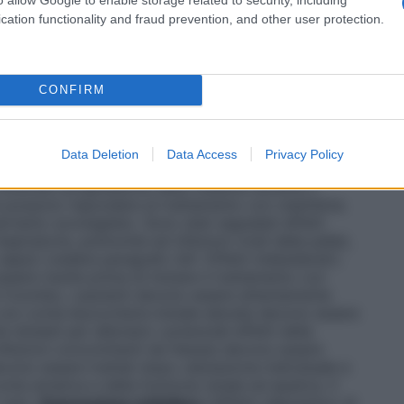
nenti la preparazione della soluzione, vedere
 lo smaltimento e la manipolazione.
Bambini
: La
cation functionality and fraud prevention, and other user protection.
ambini non è stata stabilita.
CONFIRM
tico e può determinare gravi effetti tossici, quali
persistente ed infezioni opportunistiche. Esso deve
Data Deletion
Data Access
Privacy Policy
o di clinici qualificati ed esperti nell’uso di farmaci
mostrato progressione della malattia durante il
e possono rispondere al trattamento con cladribina.
rtanto sconsigliato. Sono stati segnalati effetti
spiratorie, polmonite ed infezioni virali della pelle),
sepsi) (vedere paragrafo 4.8– Effetti indesiderati).
sere risolte prima di iniziare il trattamento con
di Coombs, i pazienti devono essere attentamente
 con conta leucocitaria iniziale elevata devono essere
idratati per alleviare i potenziali effetti della
 infezioni concomitanti da Herpes devono essere
devono essere trattati dopo valutazione individuale e
nta ematica e della funzione renale ed epatica. Il
 caso.
Depressione midollare
L’effetto depressivo di