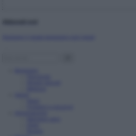
Abbonati ora!
Starbene ti regala benessere ogni mese!
Benessere
Psicologia
Rimedi naturali
Bellezza
Salute
News
Problemi e soluzioni
Alimentazione
Mangiare sano
Diete
Ricette