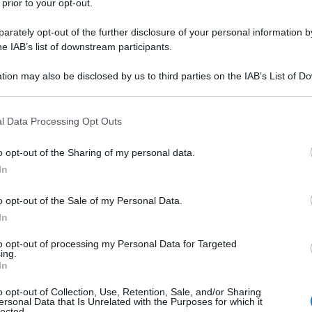
 prior to your opt-out.
rately opt-out of the further disclosure of your personal information by
he IAB’s list of downstream participants.
tion may also be disclosed by us to third parties on the IAB’s List of 
Descrizione tipo ricetta:
OSP – USO
 that may further disclose it to other third parties.
OSPEDALIERO
 that this website/app uses one or more Google services and may gath
l Data Processing Opt Outs
Forma farmaceutica:
GAS
including but not limited to your visit or usage behaviour. You may click 
 to Google and its third-party tags to use your data for below specifi
mento della narcosi in associazione agli oppioidi
o opt-out of the Sharing of my personal data.
ogle consent section.
Xe 100% (v/v) è indicato negli adulti.
In
o opt-out of the Sale of my Personal Data.
In
to opt-out of processing my Personal Data for Targeted
ing.
In
o opt-out of Collection, Use, Retention, Sale, and/or Sharing
ersonal Data that Is Unrelated with the Purposes for which it
lected.