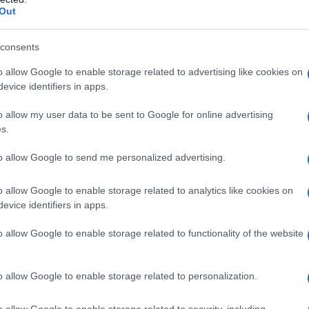
 sia nota un’anamnesi di ipersensibilità del paziente
Out
are lo xeno a chiunque sia predisposto all’ipertermia
i pazienti con pressione intracranica elevata. Non si
 preeclampsia o eclampsia. Non si deve utilizzare lo
consents
e/o delle vie aeree. Non si deve utilizzare lo xeno
sogno di ossigeno. Non si deve utilizzare lo xeno nei
o allow Google to enable storage related to advertising like cookies on
funzionalità cardiaca.
evice identifiers in apps.
o allow my user data to be sent to Google for online advertising
s.
ato solo sotto la supervisione di un anestesista.
to allow Google to send me personalized advertising.
rre di un’attrezzatura adeguata per l’anestesia e la
urante la somministrazione è obbligatoria la
o allow Google to enable storage related to analytics like cookies on
razione dell’ossigeno inalato.
Posologia
evice identifiers in apps.
sere definita in base alle esigenze individuali del
ticolinergici, come l’atropina.
Induzione
Lo xeno non
o allow Google to enable storage related to functionality of the website
 preferibile l’induzione dell’anestesia per via
 generale si raccomandano concentrazioni comprese
alata, in base alle necessità individuali del paziente, al
o allow Google to enable storage related to personalization.
 dell’anestetico supplementare*. Qualora sia
colare si possono somministrare miorilassanti (vedere
o allow Google to enable storage related to security, including