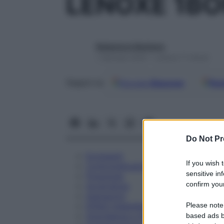
LENOXE 1BO
Redazione Starbene
1 Gennaio 2025 – Lettura 11 minuti
Google
Discover
Fon
Seguici su
Do Not Pr
Eccipienti
If you wish 
Controindicazioni
sensitive in
Posologia
confirm your
Avvertenze
Interazioni
Please note
Effetti Indesiderati
Gravidanza e Allattamento
based ads b