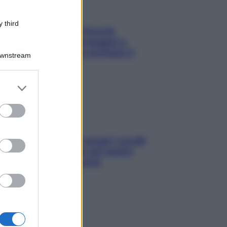
 third
Fame dopo cena? Perché
succede e 6 snack leggeri e
appetitosi che non rovinano il
Downstream
sonno
er and store
to grant or
ed purposes
Non solo Maldive: scopri i coralli
che si nascondono nel nostro
Mediterraneo (e come
proteggerli)