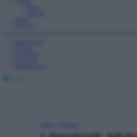
Fitness
Sport
Esercizi
Video
Podcast
Medicina AZ
Farmaci
Calcolatori
Oroscopo
Abbonamenti
Facebook
X
Instagram
Home
»
Farmaci