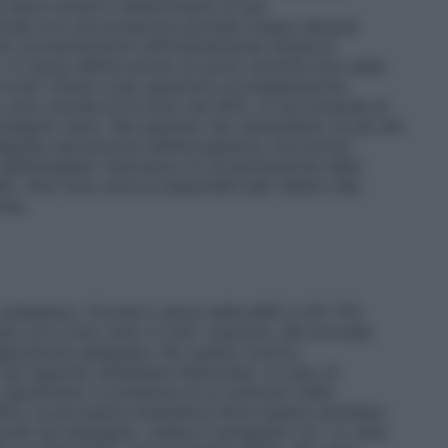
 deve evitare il determinarsi di una
cela con una pressione parziale troppo elevata
una concentrazione sufficientemente ampia di
. A causa dell’accumulo di azoto durante l’uso dello
rcuito chiuso e per garantire un’ossigenazione
 xeno scende al di sotto del 60%, si raccomanda di
ossigeno–xeno. Nei pazienti che necessitano di più del
guata saturazione dell’emoglobina, l’accumulo
 dell’ossigeno ridurranno la concentrazione dello
C. Non sono ancora disponibili dati relativi alla
ine.
anestetico. Poiché il valore della MAC è 55–71%
ia con il solo xeno in tutti i pazienti, alla normale
sigenazione adeguata. Per questo motivo,
i oppioidi (anestesia bilanciata). In caso di
, soprattutto in presenza di un aumento della
35%), la procedura anestetica deve essere cambiata.
ioidi da impiegare, vedere il paragrafo 4.2. Lo xeno