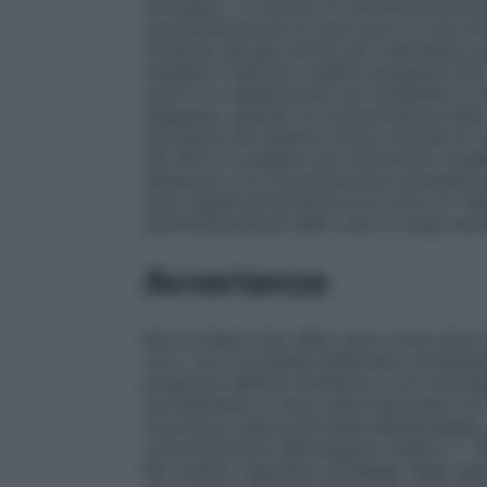
chirurgico. La tecnica di somministrazione
somministrazione di xeno puro (o una mis
(tossica) del gas inerte) per mantenere 
ossigeno inspirato (vedere paragrafo 6.6)
xeno in un apparecchio per anestesia a ci
adeguata, quando la concentratione dello
introdurre nel sistema chiuso miscela di 
30–35% di ossigeno per mantenere un’ade
dell’azoto e la concentrazione necessaria
xeno significativamente al di sotto di 1 MA
somministrazione dello xeno a lungo term
Avvertenze
Non è inteso l’uso dello xeno come unico 
(v/v), non è possibile effettuare un’anestes
pressione dell’aria ambiente e con un’os
normalmente lo xeno viene associato con gl
incertezza sulla profondità dell’anestesia
concentrazione dell’ossigeno inalato (> 
Per quanto riguarda il dosaggio degli opp