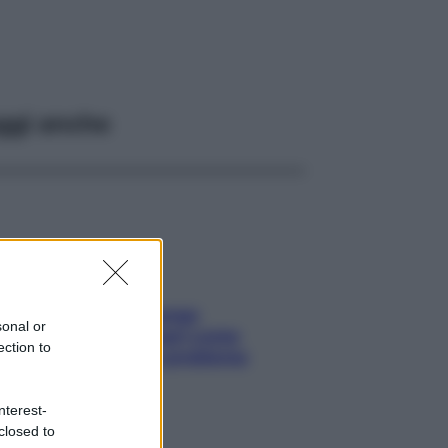
ggi anche
Capelli spezzati lungo
sonal or
l’attaccatura? Scopri come
ection to
risolvere l’annoso problema
nterest-
closed to