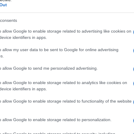
Out
o anidro Crospovidone tipo A Acido ascorbico (E300)
consents
o allow Google to enable storage related to advertising like cookies on
evice identifiers in apps.
 qualsiasi degli eccipienti elencati al paragrafo 6.1.
o allow my user data to be sent to Google for online advertising
s.
to allow Google to send me personalized advertising.
 essere condotto sotto la supervisione di un medico
o allow Google to enable storage related to analytics like cookies on
a PKU e della carenza di BH4. Allo scopo di garantire
evice identifiers in apps.
lanina nel sangue e del bilancio nutrizionale è
lanina nella dieta alimentare e dell’assunzione
mento con questo medicinale. Essendo l’HPA, sia
o allow Google to enable storage related to functionality of the website
a condizione cronica, una volta dimostrata la
n è inteso a lungo termine (vedere paragrafo 5.1).
n pazienti adulti o pediatrici affetti da PKU è di 10
o allow Google to enable storage related to personalization.
 al giorno. Il dosaggio viene aggiustato, di norma
eso corporeo allo scopo di raggiungere e mantenere
o allow Google to enable storage related to security, including