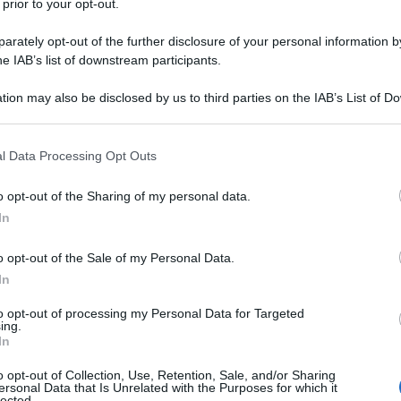
 prior to your opt-out.
rately opt-out of the further disclosure of your personal information by
IDRATO
he IAB’s list of downstream participants.
Descrizione tipo ricetta:
RRL – LIMITATIVA
tion may also be disclosed by us to third parties on the IAB’s List of 
RIPETIBILE
 that may further disclose it to other third parties.
Forma farmaceutica:
COMPRESSE
 that this website/app uses one or more Google services and may gath
l Data Processing Opt Outs
SOLUBILI
including but not limited to your visit or usage behaviour. You may click 
 to Google and its third-party tags to use your data for below specifi
o opt-out of the Sharing of my personal data.
ogle consent section.
In
erfenilalaninemia (HPA) in soggetti adulti e pazienti
o opt-out of the Sale of my Personal Data.
ilchetonuria (PKU), che hanno mostrato di rispondere a
Kuvan è anche indicato per il trattamento
In
dulti e pazienti pediatrici di qualsiasi età con
e hanno mostrato di rispondere al trattamento (vedere
to opt-out of processing my Personal Data for Targeted
ing.
In
o opt-out of Collection, Use, Retention, Sale, and/or Sharing
ersonal Data that Is Unrelated with the Purposes for which it
lected.