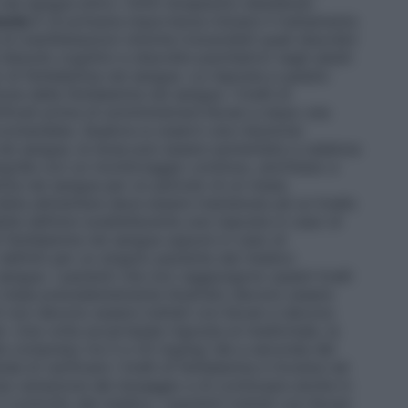
 nel sangue entro i limiti terapeutici desiderati.
mento
È di primaria importanza iniziare il trattamento
i manifestazioni cliniche irreversibili quali disordini
isturbi cognitivi e disordini psichiatrici negli adulti
o di fenilalanina nel sangue. La risposta a questo
 della fenilalanina nel sangue. I livelli di
ificati prima di somministrare Kuvan e dopo una
accomandata. Qualora si osservi una riduzione
na nel sangue, la dose può essere aumentata a cadenza
g/die con un monitoraggio continuo, anch’esso a
lanina nel sangue per un periodo di un mese.
 dieta alimentare deve essere mantenuta ad un livello
ile definire soddisfacente una risposta in caso di
i fenilalanina nel sangue oppure in caso di
 definiti per un singolo paziente dal medico
 sangue. I pazienti che non raggiungono questi livelli
un mese precedentemente illustrato devono essere
ti non devono essere trattati con Kuvan e devono
. Una volta accertatala risposta al medicinale, la
te compreso tra 5 e 20 mg/kg/ die a seconda del
 di verificare i livelli di fenilalanina e tirosina nel
 variazione del dosaggio e di continuare anche in
 controllo del medico. I pazienti trattati con Kuvan