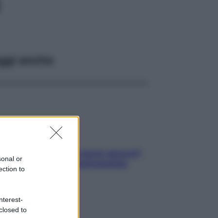
G
ggi anche
Contare le calorie serve ancora?
sonal or
La risposta della nutrizionista
ection to
nterest-
closed to