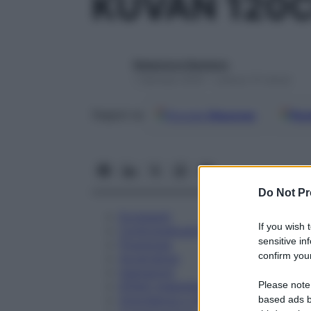
KUVAN 120
Redazione Starbene
1 Gennaio 2025 – Lettura 15 minuti
Google
Discover
Fon
Seguici su
Do Not Pr
Eccipienti
If you wish 
Controindicazioni
sensitive in
Posologia
confirm your
Avvertenze
Interazioni
Please note
Effetti Indesiderati
Gravidanza e Allattamento
based ads b