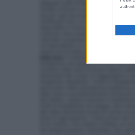
adeguati livelli di fenilalanina nel sangue
authenti
iniziale di Kuvan in pazienti adulti e pedi
mg per ogni kg di peso corporeo come dos
modificato fino a un totale di 20 mg per 
disponibile in forma di compresse da 100 
corporeo deve essere arrotondata al mult
calcolata compresa tra 401 mg e 450 mg 
corrispondente a 4 compresse. Una dose
essere arrotondata per eccesso a 500 m
della dose
Il trattamento con sapropterina
fenilalanina nel sangue al di sotto del li
modifica della dose di Kuvan oppure dell’
alimentare allo scopo di raggiungere e mant
terapeutici desiderati. I livelli di fenilala
particolare nella popolazione pediatrica
della dose e successivamente sottoposti 
del medico. Qualora durante il trattament
livelli di fenilalanina nel sangue, deve es
alla dieta alimentare prescritti prima di
dose di sapropterina. L’interruzione del 
di un medico. Può essere richiesto un monit
nel sangue possono aumentare. Può essere