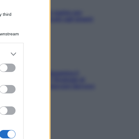
L’oroscopo food di Jupiter per
 third
l’estate 2026 dedicato agli amanti
del cibo
Downstream
er and store
to grant or
ed purposes
La trappola della dopamina ti
segue in spiaggia? Strategie di
digital detox per staccare davvero