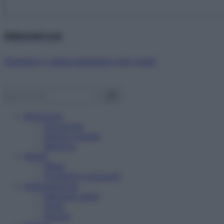
Abbonati ora!
Starbene ti regala benessere ogni mese!
Benessere
Psicologia
Rimedi naturali
Bellezza
Salute
News
Problemi e soluzioni
Alimentazione
Mangiare sano
Diete
Ricette