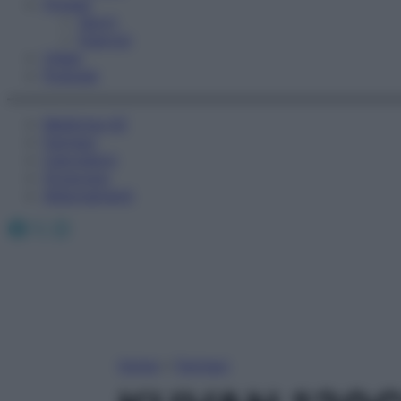
Fitness
Sport
Esercizi
Video
Podcast
Medicina AZ
Farmaci
Calcolatori
Oroscopo
Abbonamenti
Facebook
X
Instagram
Home
»
Farmaci