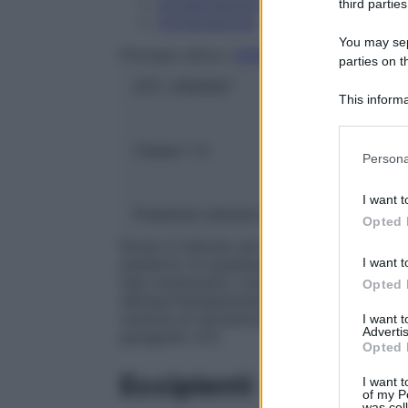
Conservazione
third parties
Composizione
You may sepa
Principio attivo:
SAPROPTERINA DICLOR
parties on t
ATC:
A16AX07
This informa
Participants
Classe 1:
A
Please note
Persona
information 
deny consent
I want t
in below Go
Presenza Lattosio:
No
Opted 
Kuvan è indicato per il trattamento dell’ip
I want t
pediatrici di qualsiasi età affetti da fen
tale trattamento (vedere paragrafo 4.2). 
Opted 
dell’iperfenilalaninemia (HPA) in soggetti a
carenza di tetraidrobiopterina (BH4), ch
I want 
Advertis
paragrafo 4.2).
Opted 
Eccipienti
I want t
of my P
was col