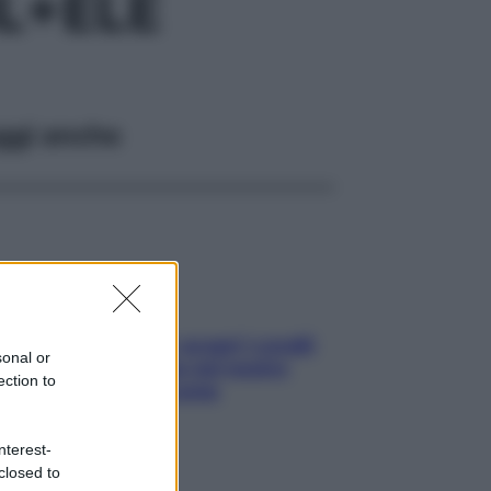
L+ELE
ggi anche
Non solo Maldive: scopri i coralli
sonal or
che si nascondono nel nostro
ection to
Mediterraneo (e come
proteggerli)
nterest-
closed to