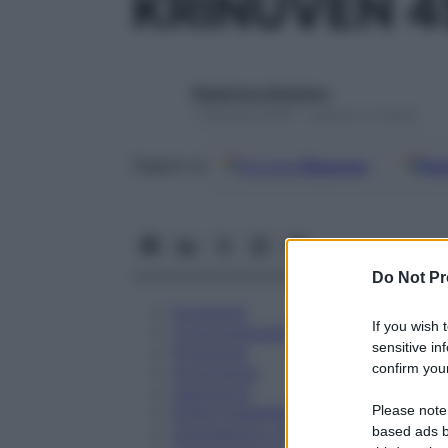
KRINUVEN 4
Redazione Starbene
1 Gennaio 2025 – Lettura 11 minuti
Google
Discover
Fon
Seguici su
Do Not Pr
Eccipienti
If you wish 
Controindicazioni
sensitive in
Posologia
confirm your
Avvertenze
Interazioni
Please note
Effetti Indesiderati
Gravidanza e Allattamento
based ads b