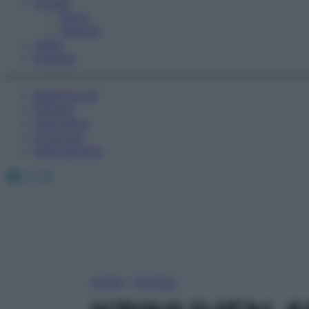
Fitness
Sport
Esercizi
Video
Podcast
Medicina AZ
Farmaci
Calcolatori
Oroscopo
Abbonamenti
Facebook
X
Instagram
Home
»
Farmaci