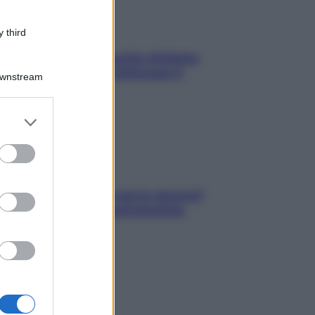
 third
In menopausa il rischio d’infarto
aumenta: è ora di rinforzare il
Downstream
cuore
er and store
to grant or
ed purposes
Contare le calorie serve ancora?
La risposta della nutrizionista