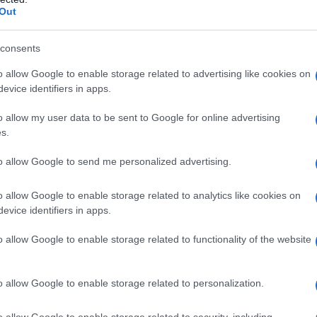
Out
consents
o allow Google to enable storage related to advertising like cookies on
a o di arachide o ad uno qualsiasi dei principi attivi o
evice identifiers in apps.
e insufficienza epatica. Gravi turbe della
nite del metabolismo degli aminoacidi. Grave
o allow my user data to be sent to Google for online advertising
icorso ad emofiltrazione o dialisi. Shock acuto.
s.
insulina/ora. Livelli sierici patologicamente elevati di
dicazioni generali alla terapia infusionale: edema
to allow Google to send me personalized advertising.
ficienza cardiaca scompensata. Disidratazione
oni instabili (ad es. gravi condizioni post-
o miocardico acuto, acidosi metabolica, grave sepsi
o allow Google to enable storage related to analytics like cookies on
evice identifiers in apps.
o allow Google to enable storage related to functionality of the website
bolizzare il glucosio deve indirizzare la posologia e la
o allow Google to enable storage related to personalization.
4 “Avvertenze speciali e precauzioni di impiego”.
n modo individuale in base alle condizioni cliniche del
o allow Google to enable storage related to security, including