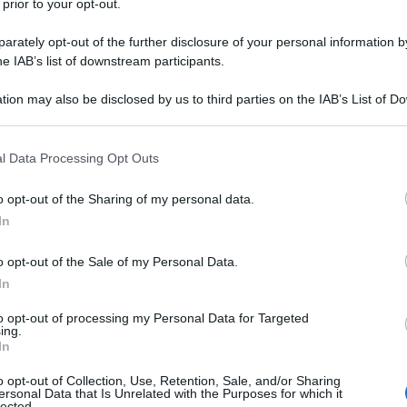
 prior to your opt-out.
rately opt-out of the further disclosure of your personal information by
he IAB’s list of downstream participants.
I/GLUCOSIO (DESTROSIO) ANIDRO/LIPIDI
tion may also be disclosed by us to third parties on the IAB’s List of 
Descrizione tipo ricetta:
RNRL –
 that may further disclose it to other third parties.
LIMITATIVA NON RIPETIB.
 that this website/app uses one or more Google services and may gath
l Data Processing Opt Outs
Forma farmaceutica:
EMULSIONE PER
including but not limited to your visit or usage behaviour. You may click 
INFUSIONE
 to Google and its third-party tags to use your data for below specifi
o opt-out of the Sharing of my personal data.
ogle consent section.
In
o opt-out of the Sale of my Personal Data.
 adulti quando la nutrizione orale o enterale non è
In
to opt-out of processing my Personal Data for Targeted
ing.
In
sodio idrossido (regolatore di pH), acido acetico
o opt-out of Collection, Use, Retention, Sale, and/or Sharing
ersonal Data that Is Unrelated with the Purposes for which it
ico 1M (regolatore di pH), acqua per preparazioni
lected.