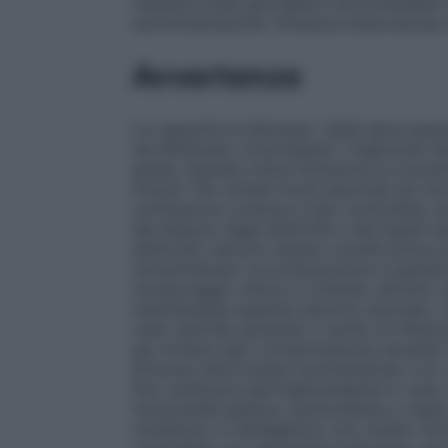
massima dose giornaliera raccomandata è
somministrazione
: Infusione endovenosa 
Avvertenze
La capacità di eliminare i lipidi deve es
sia effettuato controllando i trigliceridi 
grassi. Quando inizia l’infusione la concen
mmol/l. Per evitare rischi associati ad un
un’infusione continua e ben controllata, 
del bilancio degli elettroliti e dei liquidi (
elettroliti) devono essere corretti prima d
somministrato con precauzione in pazienti 
monitoraggio clinico è richiesto all’inizio
manifestasse qualche sintomo anomalo, l
vena centrale aumenta il rischio di infezi
per evitare ogni contaminazione durante l
Krinuven deve essere somministrato con ca
Può verificarsi ipertrigliceridemia in caso 
funzionalità epatica, ipotiroidismo e seps
condizioni, è obbligatorio uno stretto mon