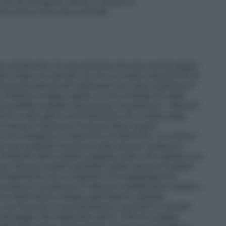
 di 30 ml/kg/die.
Modo e durata di
attraverso una vena centrale.
sere monitorata. Si raccomanda che tale monitoraggio
sierici dopo un periodo di 5-6 ore senza assunzione di
trazione sierica dei trigliceridi non deve superare 4
a infusione troppo rapida, si raccomanda di usare
se possibile usando una pompa volumetrica. I disturbi
ad es. livelli sierici anormalmente alti o bassi degli
i iniziare l’infusione. Krinuven deve essere
con tendenza a ritenzione di elettroliti. Un attento
 di una qualsiasi infusione endovenosa. Qualora si
’infusione deve essere sospesa. Dato che usando una
one, devono essere adottate rigide misure di asepsi
’inserimento di un catetere e la manipolazione.
utela in condizioni di alterato metabolismo lipidico.
di insufficienza renale, pancreatite, alterata
i. Se Krinuven è somministrato a pazienti in queste
itoraggio dei trigliceridi sierici. Devono essere