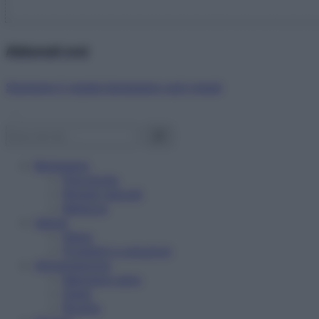
Abbonati ora!
Starbene ti regala benessere ogni mese!
Benessere
Psicologia
Rimedi naturali
Bellezza
Salute
News
Problemi e soluzioni
Alimentazione
Mangiare sano
Diete
Ricette