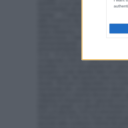
paziente, al suo peso corporeo ed al fabb
authenti
raccomandato nei bambini, vedere paragra
impiego ” . Il fabbisogno di azoto per i
dalle condizioni del paziente (ad es. stato
fabbisogno è di 0,10-0,15 g di azoto/kg/di
stress metabolico. In pazienti con stres
malnutrizione, il fabbisogno è dell’ordine 
aminoacidi/kg/die). La dose compresa fra 
aminoacidi/kg/die) soddisfa il bisogno de
13 ml – 31 ml di Krinuven/kg/die. Per un 
corrisponde a 910 ml – 2000 ml di Krinu
accettato è di 2,0-6,0 g/kg/die per il gluco
energetico totale dipende dalle condizioni
30 kcal/kg/die. Nei pazienti obesi la dose
stimato. Krinuven è disponibile in tre con
nutrizionale alto, moderatamente elevato, 
oligoelementi e vitamine devono essere a
massima di infusione per il glucosio è di 0
lipidi 0,15 g/kg/h. La velocità di infusio
0,25 g di glucosio, 0,10 g di aminoacidi e
infusione è di 14-24 ore.
Dose massima gi
seconda delle condizioni cliniche del paz