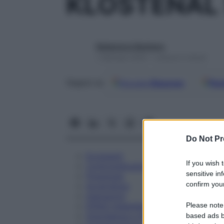
KLOSTENAL 
Redazione Starbene
1 Gennaio 2025 – Lettura 5 minuti
Google
Discover
Fon
Seguici su
Do Not Pr
Eccipienti
If you wish 
Controindicazioni
sensitive in
Posologia
confirm your
Avvertenze
Interazioni
Please note
Effetti Indesiderati
Gravidanza e Allattamento
based ads b