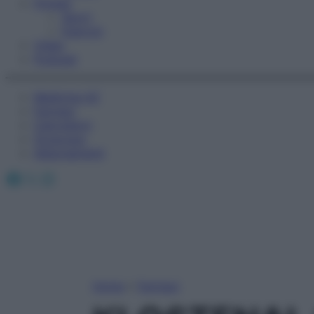
Fitness
Sport
Esercizi
Video
Podcast
Medicina AZ
Farmaci
Calcolatori
Oroscopo
Abbonamenti
Facebook
X
Instagram
Home
»
Farmaci