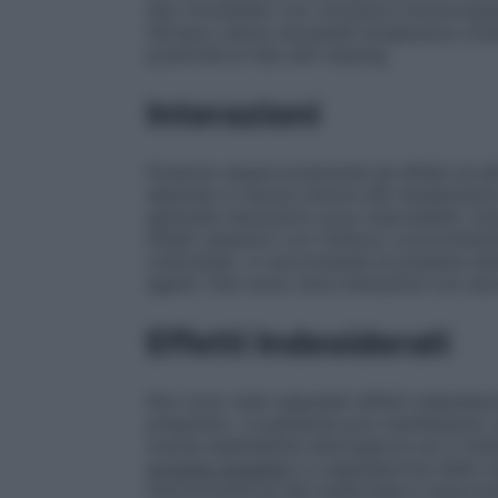
tipo immediato con orticaria e broncos
farmaco senza necessità terapeutica cos
positività ai test anti-doping.
Interazioni
Possono essere potenziati gli effetti di a
dipende in misura minore dal metabolismo 
generale interazioni sono improbabili; tut
effetti sistemici con l’utilizzo concomitan
cobicistat), si raccomanda di prestare at
agenti. Non sono note interazioni con alco
Effetti Indesiderati
Non sono stati segnalati effetti indesidera
preparato. Localmente può manifestarsi: 
scarsa adattabilità all’erogatore ed a trat
avverse sospette
La segnalazione delle re
l’autorizzazione del medicinale è import