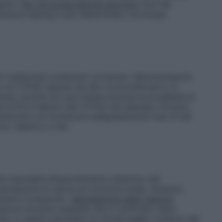
pasmo.
Per chi svolge attività sportiva:
l’uso del
tituisce doping e può determinare comunque
ltri medicinali contenenti cortisonici. Beclometasone
di CYP3A rispetto ad altri corticosteroidi e, in
tavia, poiché non può essere esclusa la possibilità di
te di forti inibitori del CYP3A (ad esempio ritonavir,
tenzione e di monitorare adeguatamente l’uso di tali
ol, tabacco e cibi.
ti imputabili all’assorbimento sistemico del
sensazione di calore e/o bruciore anale, tenesmo,
tenere il preparato.
Segnalazione delle reazioni
azioni avverse sospette che si verificano dopo
ante, in quanto permette un monitoraggio continuo del