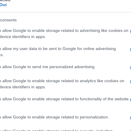
a rettale:
Metile p-idrossibenzoato, Sodio Propile
Out
do etilendiamminotetracetico,
no, Polisorbato 20, Glicole propilenico, Gliceridi di
 Propano, Butano, Acqua depurata.
consents
o allow Google to enable storage related to advertising like cookies on
evice identifiers in apps.
o allow my user data to be sent to Google for online advertising
otto e, in generale ai corticosteroidi. Infezioni
s.
ioni, ostruzioni, ascessi a livello locale. Peritoniti.
izzino l’impiego di KLOSTENAL nei bambini, pertanto
to allow Google to send me personalized advertising.
trica (vedere paragrafo 4.4). Generalmente
allattamento (vedere paragrafo 4.6).
o allow Google to enable storage related to analytics like cookies on
evice identifiers in apps.
o allow Google to enable storage related to functionality of the website
ale:
7 Flaconi Monodose + Cannule Rettali – Un
arsi possibilmente la sera prima di coricarsi, per
chiuma rettale:
1 Flacone 35 ml + 14 Cannule
o allow Google to enable storage related to personalization.
iuma rettale al giorno, da somministrarsi
i, per almeno 3-4 settimane Per ciascuna
o allow Google to enable storage related to security, including