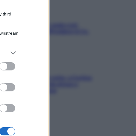
 third
Aria condizionata: usala così,
senza rischiare raffreddore & Co.
Downstream
er and store
to grant or
ed purposes
Mindfulness tra le vette: a Cortina
due giorni lontani da stress e
ansia da smartphone