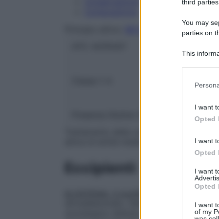
Conservazione
third parties
Composizione
You may sepa
Principio attivo:
BECLOMETASONE DIPR
parties on t
ATC:
A07EA07
This informa
Participants
Classe 1:
A
Please note
Persona
information 
deny consent
I want t
in below Go
Presenza Glutine:
No
Opted 
Trattamento della colite ulcerosa distale, 
I want t
attiva di entità media o moderata.
Opted 
Eccipienti
I want 
Advertis
Opted 
KLOSTENAL 3 mg/60 ml Sospensione rett
idrossibenzoato, Sale disodico dell’acido
I want t
of my P
monobasico diidrato, Sodio fosfato bibas
was col