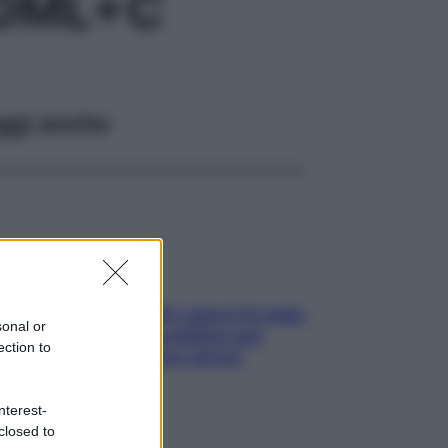
60ML+C
ggi anche
Doccia, lavarsi tutti i giorni fa male
sonal or
alla pelle? I miti da sfatare per
ection to
proteggerla davvero senza
stressarla
nterest-
closed to