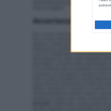
somministrazione premere una sola volta la
authenti
dose consigliata.
Avvertenze
Non vi sono informazioni sull’uso del becl
Non vi sono informazioni sulla sicurezza 
epatica e renale gravi, diabete mellito, u
osteoporosi, iposurrenalismo. In caso di i
corso di trattamento, va immediatamente 
Nonostante non siano stati segnalati effett
prolungati il controllo della funzionalità 
con cortisonici per via generale (compre
compiuto con prudenza e sempre sotto con
sulle corrette modalità di somministrazione
opportuno sia nel periodo iniziale del tr
stesso, sottoporre i pazienti a controlli cl
somministrazione possono indurre variazio
paziente in questi casi vanno comunque r
benzoati
Il medicinale contiene para-idro
(anche ritardate) come dermatiti da cont