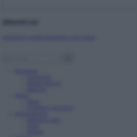
Abbonati ora!
Starbene ti regala benessere ogni mese!
Benessere
Psicologia
Rimedi naturali
Bellezza
Salute
News
Problemi e soluzioni
Alimentazione
Mangiare sano
Diete
Ricette