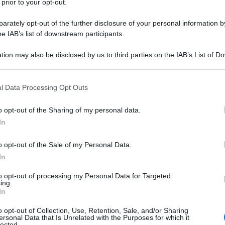
 prior to your opt-out.
rately opt-out of the further disclosure of your personal information by
OPIONATO
he IAB’s list of downstream participants.
Descrizione tipo ricetta:
RR – RIPETIBILE
tion may also be disclosed by us to third parties on the IAB’s List of 
10V IN 6MESI
 that may further disclose it to other third parties.
Forma farmaceutica:
SOSPENSIONE
 that this website/app uses one or more Google services and may gath
l Data Processing Opt Outs
RETTALE
including but not limited to your visit or usage behaviour. You may click 
 to Google and its third-party tags to use your data for below specifi
o opt-out of the Sharing of my personal data.
ogle consent section.
Presenza Lattosio:
No
In
in particolare rettocolite e proctosigmoidite, in fase
o opt-out of the Sale of my Personal Data.
In
to opt-out of processing my Personal Data for Targeted
ing.
In
ale:
Metile p-idrossibenzoato, Etile p-
 etilendiamminotetracetico, Sodio fosfato
o opt-out of Collection, Use, Retention, Sale, and/or Sharing
ersonal Data that Is Unrelated with the Purposes for which it
ico dodecaidrato, Carbossimetilcellulosa sodica,
lected.