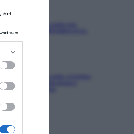
 third
Aria condizionata: usala così,
senza rischiare raffreddore & Co.
Downstream
er and store
to grant or
ed purposes
Mindfulness tra le vette: a Cortina
due giorni lontani da stress e
ansia da smartphone