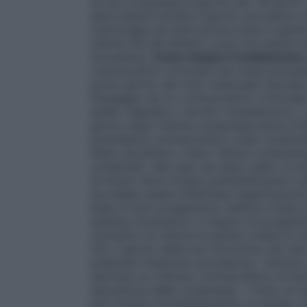
di una compressa al giorno per 28 giorni 
deve essere iniziata il giorno successivo 
L’emorragia da interruzione inizia in gene
(ultima fila del blister) e può non essere 
successiva.
Come iniziare il trattamento
contraccettivi ormonali (nel mese preced
primo giorno del ciclo mestruale naturale 
Passaggio da un contraccettivo ormonale
anello vaginale o cerotto transdermico). L
giorno dopo l’ultima compressa attiva (l’u
precedente contraccettivo orale combinato,
libero da pillola o dopo l’ultima compres
combinato. Nel caso sia stato usato un an
di Kilmer deve iniziare preferibilmente il 
dovrebbe essere effettuata l’applicazion
base di solo progestinico (pillola a base 
sistema intrauterino a rilascio di progest
momento se utilizza la pillola a base di s
IUS, il giorno della sua rimozione; nel cas
praticata l’iniezione successiva). Tuttavia,
adottare un metodo contraccettivo di barr
assunzione delle compresse. • Dopo un ab
può iniziare immediatamente. In questo c