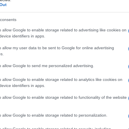
a)
:
Nucleo della compressa
Lattosio monoidrato
Out
ne (E1201) Croscarmellosa sodica Polisorbato 80
timento della compressa
Poli (vinil alcol) Titanio
rro ossido giallo (E172) Ferro ossido rosso (E172)
consents
bo rivestite con film (bianche)
:
Nucleo della
o allow Google to enable storage related to advertising like cookies on
1201) Magnesio stearato (E470b)
Rivestimento della
evice identifiers in apps.
ossido (E171) Macrogol Talco (E553b)
o allow my user data to be sent to Google for online advertising
s.
to allow Google to send me personalized advertising.
n devono essere usati nelle seguenti condizioni. Se
r la prima volta durante l’utilizzo del COC, il
ospeso. • Presenza o rischio di tromboembolia
o allow Google to enable storage related to analytics like cookies on
EV in corso (con assunzione di anticoagulanti) o
evice identifiers in apps.
nda [TVP] o embolia polmonare [EP]) o
ta alla tromboembolia venosa, come resistenza alla
o allow Google to enable storage related to functionality of the website
eiden), carenza di antitrombina III, carenza di
rvento chirurgico maggiore con immobilizzazione
hio elevato di tromboembolia venosa dovuto alla
o allow Google to enable storage related to personalization.
e paragrafo 4.4) • Presenza o rischio di tromboembolia
sa – tromboembolia arteriosa in corso o pregressa
o allow Google to enable storage related to security, including