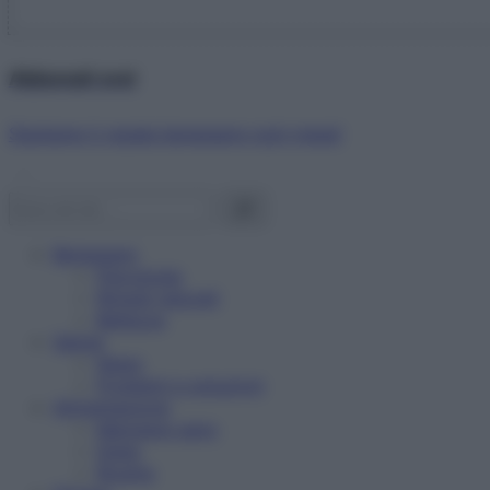
Abbonati ora!
Starbene ti regala benessere ogni mese!
Benessere
Psicologia
Rimedi naturali
Bellezza
Salute
News
Problemi e soluzioni
Alimentazione
Mangiare sano
Diete
Ricette