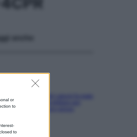
+4CPR
ggi anche
Doccia, lavarsi tutti i giorni fa male
sonal or
alla pelle? I miti da sfatare per
ection to
proteggerla davvero senza
stressarla
nterest-
closed to