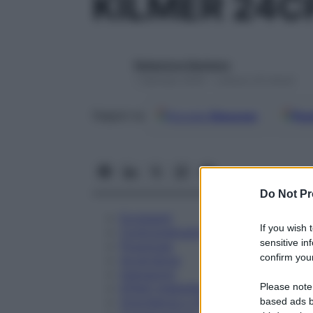
KILMER 24
Redazione Starbene
1 Gennaio 2025 – Lettura 33 minuti
Google
Discover
Fon
Seguici su
Do Not Pr
Eccipienti
If you wish 
Controindicazioni
sensitive in
Posologia
confirm your
Avvertenze
Interazioni
Please note
Effetti Indesiderati
Gravidanza e Allattamento
based ads b