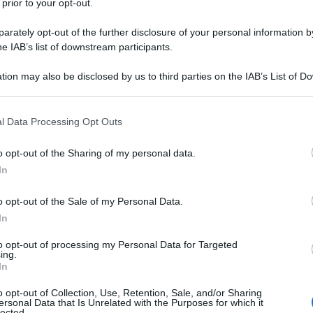
 prior to your opt-out.
rately opt-out of the further disclosure of your personal information by
he IAB’s list of downstream participants.
ESTRADIOLO
tion may also be disclosed by us to third parties on the IAB’s List of 
Descrizione tipo ricetta:
RR – RIPETIBILE
 that may further disclose it to other third parties.
10V IN 6MESI
 that this website/app uses one or more Google services and may gath
l Data Processing Opt Outs
Forma farmaceutica:
COMPRESSE
including but not limited to your visit or usage behaviour. You may click 
RIVESTITE
 to Google and its third-party tags to use your data for below specifi
o opt-out of the Sharing of my personal data.
ogle consent section.
In
o opt-out of the Sale of my Personal Data.
scrivere Kilmer deve prendere in considerazione i
na, in particolare quelli relativi alle tromboembolie
In
di TEV associato a Kilmer e quello associato ad altri
to opt-out of processing my Personal Data for Targeted
ing.
In
o opt-out of Collection, Use, Retention, Sale, and/or Sharing
ersonal Data that Is Unrelated with the Purposes for which it
lected.