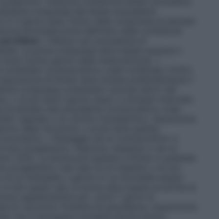
consecutivi. Ciascuna confezione blister successiva
all’ultima compressa del blister precedente.
re 2–3 giorni dopo l’inizio delle compresse di placebo
ancora terminata prima dell’inizio della confezione
 con Kilmer
• Nessun uso precedente di
ente). La prima compressa deve essere assunta il
(cioè il primo giorno della mestruazione). •
 combinato (contraccettivo orale combinato (COC),
’assunzione di Kilmer deve iniziare preferibilmente il
ltima compressa contenente i principi attivi) del
 o al più tardi il giorno dopo il consueto intervallo
sa di placebo del precedente contraccettivo orale
ello vaginale o un cerotto transdermico, l’assunzione
giorno della rimozione, o al più tardi quando
e successiva. • Passaggio da un contraccettivo a
di solo progestinico, iniezione, impianto) o da un
inico (IUS). La donna può passare a Kilmer in qualsiasi
olo progestinico (nel caso di un impianto o di uno
o di un iniettabile, il giorno in cui dovrebbe essere
 in tutti questi casi, la donna deve essere avvertita di
iera supplementare per i primi 7 giorni di
orto nel primo trimestre di gravidanza. L’assunzione
aso non è necessario prendere alcuna misura