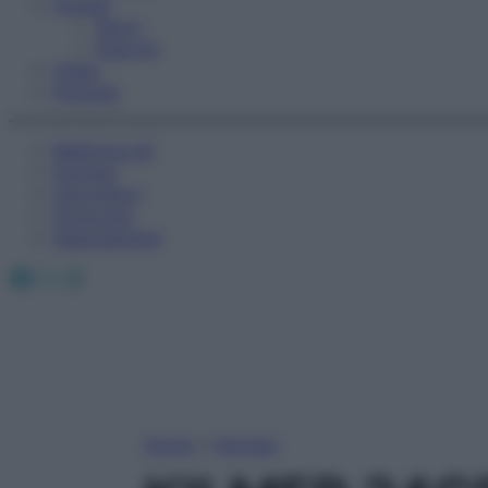
Fitness
Sport
Esercizi
Video
Podcast
Medicina AZ
Farmaci
Calcolatori
Oroscopo
Abbonamenti
Facebook
X
Instagram
Home
»
Farmaci