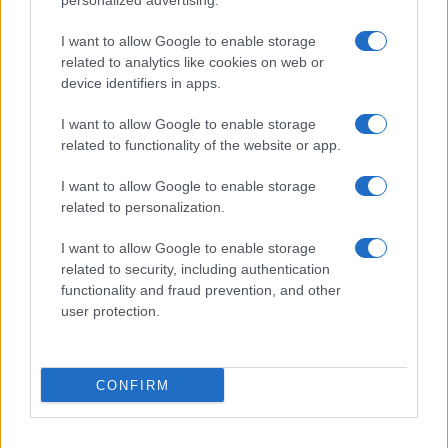
personalized advertising.
I want to allow Google to enable storage
related to analytics like cookies on web or
device identifiers in apps.
I want to allow Google to enable storage
related to functionality of the website or app.
I want to allow Google to enable storage
related to personalization.
I want to allow Google to enable storage
related to security, including authentication
functionality and fraud prevention, and other
user protection.
CONFIRM