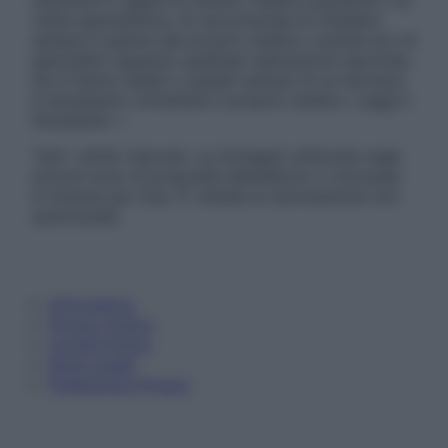
sostituire il rapporto diretto medico-paziente o la
visita specialistica. Si raccomanda di chiedere
sempre il parere del proprio medico curante e/o di
specialisti riguardo qualsiasi indicazione riportata.
Se si hanno dubbi o quesiti sull’uso di un farmaco
è necessario contattare il proprio medico. Leggi il
Disclaimer »
Tutti i diritti riservati. Le immagini utilizzate negli
articoli sono di proprietà dell’editore o concesse
in licenza per l’uso. È vietata la riproduzione non
autorizzata.
Informativa
Privacy Policy
Cookie Policy
Note Legali
Preferenze Privacy