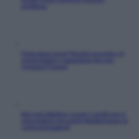
problema
Fame dopo cena? Perché succede e 6
snack leggeri e appetitosi che non
rovinano il sonno
Non solo Maldive: scopri i coralli che si
nascondono nel nostro Mediterraneo (e
come proteggerli)