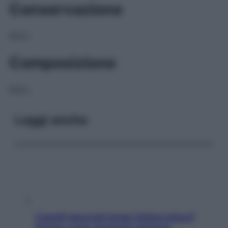
Conservazione
NULL
Composizione
NULL
Leggi anche
Capelli spezzati lungo l’attaccatura?
Scopri come risolvere l’annoso