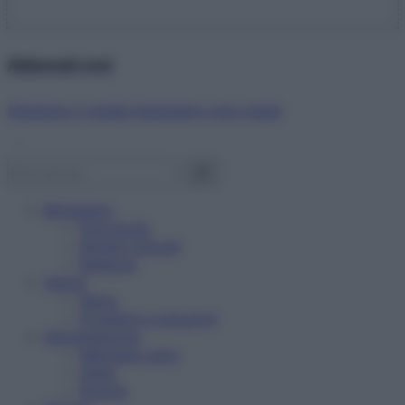
Abbonati ora!
Starbene ti regala benessere ogni mese!
Benessere
Psicologia
Rimedi naturali
Bellezza
Salute
News
Problemi e soluzioni
Alimentazione
Mangiare sano
Diete
Ricette