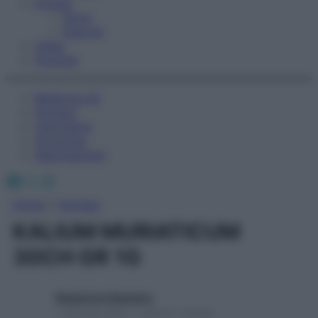
Fitness
Sport
Esercizi
Video
Podcast
Medicina AZ
Farmaci
Calcolatori
Oroscopo
Abbonamenti
Facebook
X
Instagram
Home
»
Farmaci
KALIUM MURIATICUM
30CH GR 1G
Redazione Starbene
1 Gennaio 2025 – Lettura 1 minuto