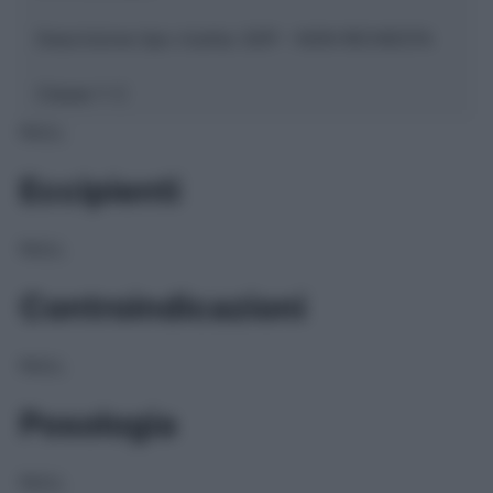
Descrizione tipo ricetta:
SOP – NON RICHIESTA
Classe 1:
C
NULL
Eccipienti
NULL
Controindicazioni
NULL
Posologia
NULL