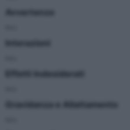
Avvertenze
NULL
Interazioni
NULL
Effetti Indesiderati
NULL
Gravidanza e Allattamento
NULL