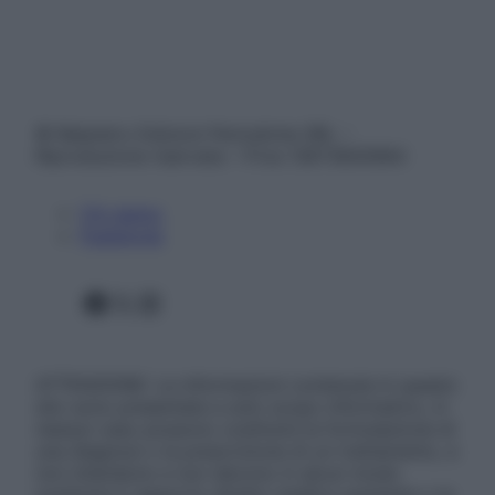
© Belpietro Edizioni Periodiche SRL –
Riproduzione riservata – P.Iva 13673600964
Chi siamo
Pubblicità
Facebook
X
Instagram
ATTENZIONE: Le informazioni contenute in questo
sito sono presentate a solo scopo informativo, in
nessun caso possono costituire la formulazione di
una diagnosi o la prescrizione di un trattamento, e
non intendono e non devono in alcun modo