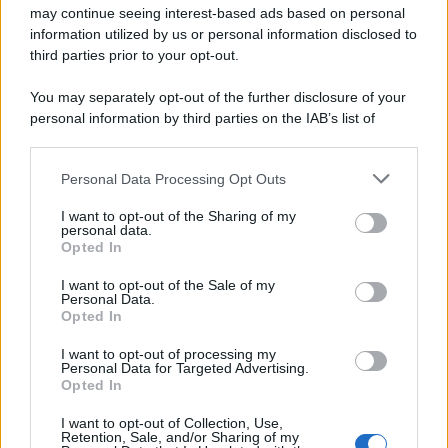
may continue seeing interest-based ads based on personal
information utilized by us or personal information disclosed to
third parties prior to your opt-out.
You may separately opt-out of the further disclosure of your
personal information by third parties on the IAB’s list of
downstream participants.
Personal Data Processing Opt Outs
This information may also be disclosed by us to third parties
on the IAB’s List of Downstream Participants that may further
I want to opt-out of the Sharing of my
disclose it to other third parties.
personal data.
Opted In
Please note that this website/app uses one or more Google
services and may gather and store information including but
I want to opt-out of the Sale of my
Personal Data.
not limited to your visit or usage behaviour. You may click to
Opted In
grant or deny consent to Google and its third-party tags to
use your data for below specified purposes in below Google
I want to opt-out of processing my
consent section.
Personal Data for Targeted Advertising.
Opted In
I want to opt-out of Collection, Use,
Retention, Sale, and/or Sharing of my