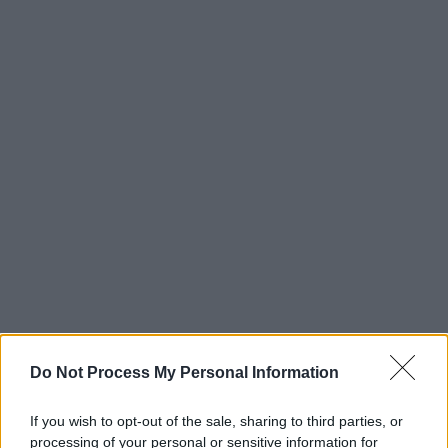
Do Not Process My Personal Information
If you wish to opt-out of the sale, sharing to third parties, or
processing of your personal or sensitive information for