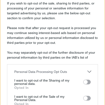
If you wish to opt-out of the sale, sharing to third parties, or
processing of your personal or sensitive information for
targeted advertising by us, please use the below opt-out
section to confirm your selection.
Please note that after your opt-out request is processed you
may continue seeing interest-based ads based on personal
information utilized by us or personal information disclosed to
third parties prior to your opt-out.
You may separately opt-out of the further disclosure of your
personal information by third parties on the IAB’s list of
downstream participants.
Personal Data Processing Opt Outs
This information may also be disclosed by us to third parties
on the IAB’s List of Downstream Participants that may further
I want to opt-out of the Sharing of my
disclose it to other third parties.
personal data.
Opted In
Please note that this website/app uses one or more Google
services and may gather and store information including but
I want to opt-out of the Sale of my
Personal Data.
not limited to your visit or usage behaviour. You may click to
Opted In