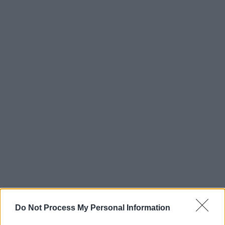
Do Not Process My Personal Information