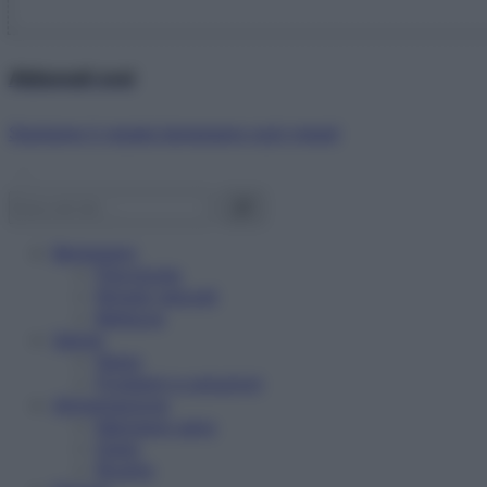
Abbonati ora!
Starbene ti regala benessere ogni mese!
Benessere
Psicologia
Rimedi naturali
Bellezza
Salute
News
Problemi e soluzioni
Alimentazione
Mangiare sano
Diete
Ricette