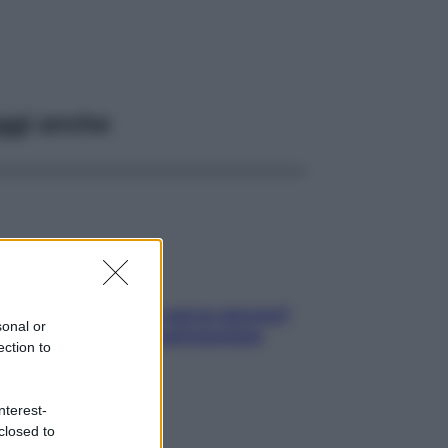
ggi anche
Contare le calorie serve ancora?
sonal or
La risposta della nutrizionista
ection to
nterest-
closed to