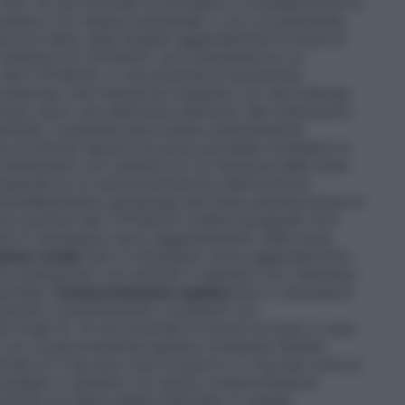
 4.5). Si raccomanda di prendere in considerazione la
ernativo con nessun potenziale o con un potenziale
 non siano stati studiati aggiustamenti di dose di
 induttori di CYP3A4/5, se è necessaria la co-
e del CYP3A4/5, si raccomanda di aumentare
 osservato che l’induzione massima con dosi elevate
icano entro una settimana dall’inizio del trattamento
axitinib, il paziente deve essere attentamente
ne di alcune reazioni avverse potrebbe richiedere la
rattamento con axitinib e/o la riduzione della dose
sospende la co-somministrazione dell’induttore
immediatamente ripristinata alla dose assunta prima di
uttore potente del CYP3A4/5 (vedere paragrafo 4.5).
on è necessario alcun aggiustamento della dose
ione renale
Non è necessario alcun aggiustamento
sul trattamento con axitinib in pazienti con clearance
onibili.
Compromissione epatica
Non è necessario
itinib è somministrato a pazienti con
ld-Pugh A). Si raccomanda di ridurre la dose in caso
nti con compromissione epatica moderata (Stadio
iziale di 5 mg due volte al giorno a 2 mg due volte al
o studiato in pazienti con grave compromissione
itinib non deve essere utilizzato in questa