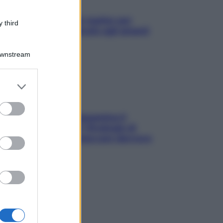
L’oroscopo food di Jupiter per
 third
l’estate 2026 dedicato agli amanti
del cibo
Downstream
er and store
to grant or
ed purposes
La trappola della dopamina ti
segue in spiaggia? Strategie di
digital detox per staccare davvero