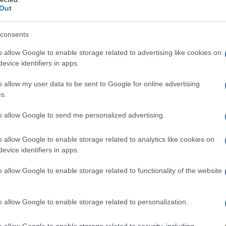
rato Triacetina (E1518) Ossido di ferro rosso (E172)
Out
consents
o allow Google to enable storage related to advertising like cookies on
si degli eccipienti elencati al paragrafo 6.1.
evice identifiers in apps.
o allow my user data to be sent to Google for online advertising
s.
 e seguita da un medico esperto nell’uso di terapie
to allow Google to send me personalized advertising.
ta di axitinib è di 5 mg due volte al giorno. Il
erva beneficio clinico o fino alla comparsa di
o allow Google to enable storage related to analytics like cookies on
e gestire con la somministrazione di farmaci
evice identifiers in apps.
se. Se il paziente vomita o salta una dose, non si
La successiva dose prescritta deve essere assunta
ose
Si raccomanda di aumentare o ridurre la dose in
o allow Google to enable storage related to functionality of the website
golo paziente. Nei pazienti che tollerano la dose
giorno senza la comparsa di reazioni avverse di Grado
 avverse gravi in base ai Criteri Comuni di
o allow Google to enable storage related to personalization.
AE] versione 3.0) per due settimane consecutive, è
lte al giorno a meno che la pressione arteriosa del
o allow Google to enable storage related to security, including