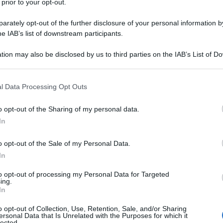
 prior to your opt-out.
rately opt-out of the further disclosure of your personal information by
he IAB’s list of downstream participants.
tion may also be disclosed by us to third parties on the IAB’s List of 
Descrizione tipo ricetta:
RNRL –
 that may further disclose it to other third parties.
LIMITATIVA NON RIPETIB.
 that this website/app uses one or more Google services and may gath
l Data Processing Opt Outs
Forma farmaceutica:
COMPRESSE
including but not limited to your visit or usage behaviour. You may click 
RIVESTITE
 to Google and its third-party tags to use your data for below specifi
o opt-out of the Sharing of my personal data.
ogle consent section.
In
o opt-out of the Sale of my Personal Data.
arcinoma renale (RCC) avanzato nei pazienti adulti,
nto con sunitinib o con una citochina.
In
to opt-out of processing my Personal Data for Targeted
ing.
In
ristallina Lattosio monoidrato Croscaramellosa
o opt-out of Collection, Use, Retention, Sale, and/or Sharing
ersonal Data that Is Unrelated with the Purposes for which it
imento della compressa
Ipromellosa 2910 (15 mPaÂ·s)
lected.