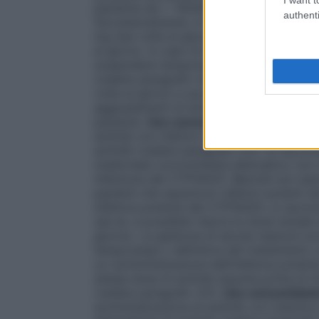
paziente sia > 150/90 mmHg o il paziente 
authenti
Successivamente, in base agli stessi criter
mg due volte al giorno è possibile aumen
al giorno. In caso di insorgenza di alcun
sospendere temporaneamente o definitivame
(vedere paragrafo 4.4). In caso di riduzio
volte al giorno e successivamente a 2 mg
aggiustamenti di dose in base ad età, ap
paziente.
Uso concomitante di inibitori 
axitinib con inibitori potenti del CYP3A4
axitinib (vedere paragrafo 4.5). Si racco
medicinale concomitante alternativo con 
inibizione del CYP3A4/5. Benché non siano 
pazienti che assumono inibitori potenti 
inibitore potente del CYP3A4/5, si raccoma
(ad es. è possibile ridurre la dose inizial
giorno). La gestione di alcune reazioni a
temporanea o definitiva del trattamento c
co-somministrazione dell’inibitore potent
stessa dose di axitinib assunta prima di i
(vedere paragrafo 4.5).
Uso concomitante
somministrazione di axitinib con induttor