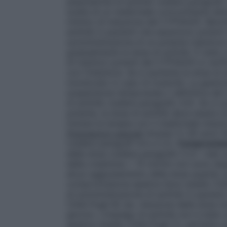
plasmatiche di axitinib (vedere paragrafo
scelta di un medicinale concomitante alt
minimo di induzione del CYP3A4/5. Benché
axitinib in pazienti che assumono potenti
somministrazione di un potente induttor
gradualmente la dose di axitinib. È stato
di induttori potenti del CYP3A4/5 si verif
con l’induttore. Se si aumenta la dose di 
monitorato in caso di tossicità. La gestio
sospensione temporanea o definitiva del t
di axitinib (vedere paragrafo 4.4). Se si 
potente, la dose di axitinib deve essere 
iniziare la terapia con il medicinale ind
Popolazioni speciali
Anziani (≥ 65 anni)
N
(vedere paragrafi 4.4 e 5.2).
Compromiss
della dose (vedere paragrafo 5.2). I dati 
della creatinina < 15 ml/min non sono disp
alcun aggiustamento della dose quando ax
compromissione epatica lieve (stadio Chi
di somministrazione di axitinib in pazie
Child-Pugh B) (es. riduzione della dose in
giorno). L’impiego di axitinib non è stat
epatica (stadio Child-Pugh C), pertanto ax