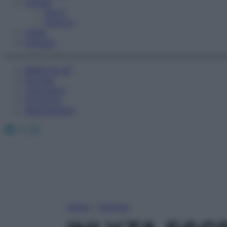
Fitness
Sport
Esercizi
Video
Podcast
Medicina AZ
Farmaci
Calcolatori
Oroscopo
Abbonamenti
Facebook
X
Instagram
Home
»
Farmaci