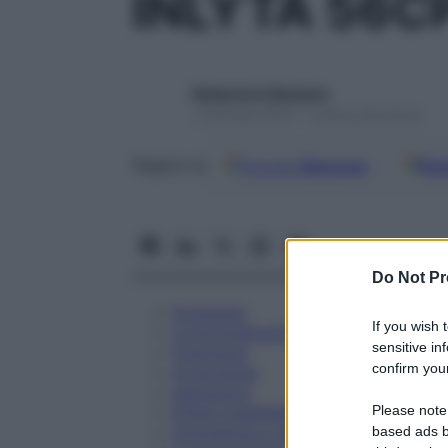
INLYTA 56C
Redazione Starbene
1 Gennaio 2025 – Lettura 28 minuti
Google
Discover
Fon
Seguici su
Do Not Pr
Eccipienti
If you wish 
Controindicazioni
sensitive in
Posologia
confirm your
Avvertenze
Interazioni
Please note
Effetti Indesiderati
Gravidanza e Allattamento
based ads b