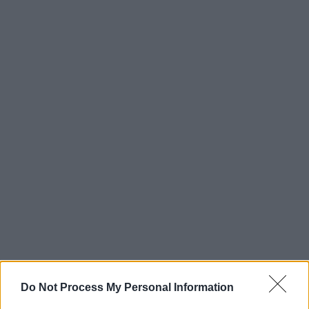
Do Not Process My Personal Information