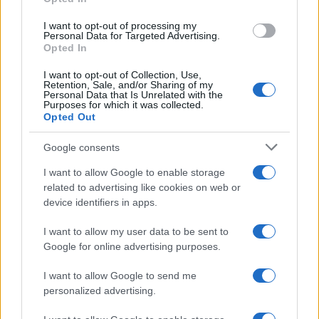
grant or deny consent to Google and its third-party tags to
use your data for below specified purposes in below Google
I want to opt-out of processing my
consent section.
Personal Data for Targeted Advertising.
Opted In
I want to opt-out of Collection, Use,
Retention, Sale, and/or Sharing of my
Personal Data that Is Unrelated with the
Purposes for which it was collected.
Opted Out
Google consents
I want to allow Google to enable storage
related to advertising like cookies on web or
device identifiers in apps.
I want to allow my user data to be sent to
Google for online advertising purposes.
I want to allow Google to send me
personalized advertising.