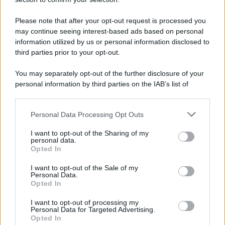
Please note that after your opt-out request is processed you
may continue seeing interest-based ads based on personal
information utilized by us or personal information disclosed to
third parties prior to your opt-out.
You may separately opt-out of the further disclosure of your
personal information by third parties on the IAB’s list of
downstream participants.
Personal Data Processing Opt Outs
This information may also be disclosed by us to third parties
on the IAB’s List of Downstream Participants that may further
I want to opt-out of the Sharing of my
disclose it to other third parties.
personal data.
Opted In
Please note that this website/app uses one or more Google
services and may gather and store information including but
I want to opt-out of the Sale of my
Personal Data.
not limited to your visit or usage behaviour. You may click to
Opted In
grant or deny consent to Google and its third-party tags to
use your data for below specified purposes in below Google
I want to opt-out of processing my
consent section.
Personal Data for Targeted Advertising.
Opted In