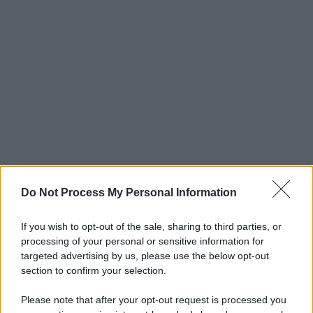
Do Not Process My Personal Information
If you wish to opt-out of the sale, sharing to third parties, or
processing of your personal or sensitive information for
targeted advertising by us, please use the below opt-out
section to confirm your selection.
Please note that after your opt-out request is processed you