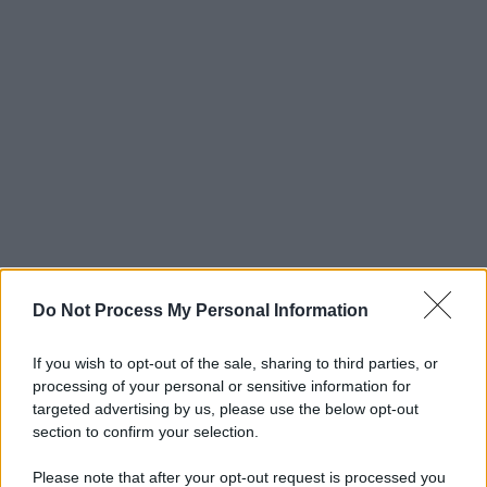
Do Not Process My Personal Information
If you wish to opt-out of the sale, sharing to third parties, or
processing of your personal or sensitive information for
targeted advertising by us, please use the below opt-out
section to confirm your selection.
Please note that after your opt-out request is processed you