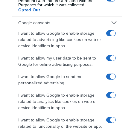
Personal Data that Is Unrelated with the
Purposes for which it was collected.
Opted Out
Google consents
I want to allow Google to enable storage
related to advertising like cookies on web or
device identifiers in apps.
I want to allow my user data to be sent to
Google for online advertising purposes.
I want to allow Google to send me
personalized advertising.
I want to allow Google to enable storage
related to analytics like cookies on web or
device identifiers in apps.
I want to allow Google to enable storage
related to functionality of the website or app.