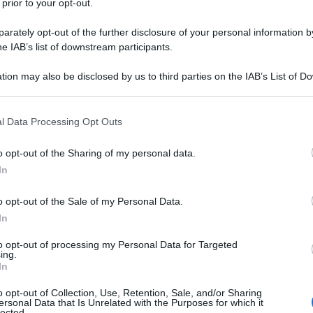
 prior to your opt-out.
rately opt-out of the further disclosure of your personal information by
he IAB’s list of downstream participants.
tion may also be disclosed by us to third parties on the IAB’s List of 
Descrizione tipo ricetta:
RR – RIPETIBILE
 that may further disclose it to other third parties.
10V IN 6MESI
 that this website/app uses one or more Google services and may gath
l Data Processing Opt Outs
Forma farmaceutica:
COMPRESSE
including but not limited to your visit or usage behaviour. You may click 
RIVESTITE
 to Google and its third-party tags to use your data for below specifi
o opt-out of the Sharing of my personal data.
ogle consent section.
tte le sue localizzazioni (artrosi cervicale, dorsale,
In
l ginocchio, artrosi diffusa, ecc.), periartrite scapolo-
riti; fibrositi, tenosinoviti, miositi, traumatologia
o opt-out of the Sale of my Personal Data.
ill. Come analgesico in forme dolorose di diversa
In
e e sportiva; – nella pratica dentistica, nei dolori
omatologici; – in ostetricia: nel dolore post-
to opt-out of processing my Personal Data for Targeted
gia: nella prevenzione e nel trattamento della
ing.
o del dolore post-operatorio; – in oculistica: nel
In
ose di varia eziologia; – in medicina generale: nel
o opt-out of Collection, Use, Retention, Sale, and/or Sharing
ersonal Data that Is Unrelated with the Purposes for which it
lected.