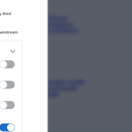
 third
Fame dopo cena? Perché
succede e 6 snack leggeri e
appetitosi che non rovinano il
Downstream
sonno
er and store
to grant or
ed purposes
Non solo Maldive: scopri i coralli
che si nascondono nel nostro
Mediterraneo (e come
proteggerli)