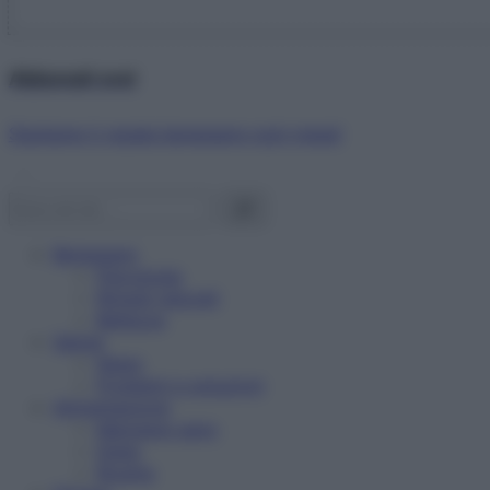
Abbonati ora!
Starbene ti regala benessere ogni mese!
Benessere
Psicologia
Rimedi naturali
Bellezza
Salute
News
Problemi e soluzioni
Alimentazione
Mangiare sano
Diete
Ricette