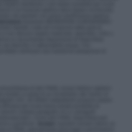
ve essere mantenuto il più basso possibile per la più
intomi e la funzione epatica deve essere monitorata.
o nei pazienti con grave insufficienza epatica
strazione
Assumere IBUPROFENE EUROGENERICI
re fastidio orale ed irritazione della gola le
 e non devono essere masticate, spezzate, rotte o
strica si raccomanda l’assunzione di ibuprofene
ato sia disciolto in abbondante acqua. Con
bbe verificarsi una transitoria sensazione di
mitanza di altri FANS, inclusi inibitori selettivi
e evitato a causa di un incremento del rischio di
rafo 4.5). Gli effetti indesiderati possono essere
 efficace per la più breve durata possibile di
 sintomi (vedere paragrafo 4.2 e i paragrafi
 cardiovascolari). Come altri FANS, ibuprofene può
lore e gonfiore).
Anziani
I pazienti anziani hanno un
rse ai FANS, specialmente emorragie e perforazioni