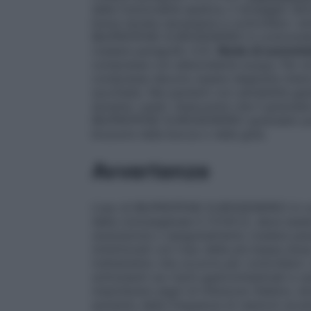
della funzionalità epatica, il dosaggio de
breve durata necessaria a controllare i s
IBUPROFENE EUROGENERICI è controindicat
(vedere paragrafo 4.3).
Modo di sommini
compresse con abbondante acqua. Per evita
compresse devono essere deglutite intere
succhiate. Nei pazienti con sensibilità ga
durante i pasti. Assicurarsi che il granul
IBUPROFENE EUROGENERICI granulato potre
bruciore nella bocca o nella gola.
Avvertenze
L’uso di IBUPROFENE EUROGENERICI in conco
della ciclossigenasi-2 (COX-2), deve esser
ulcerazione o sanguinamento (vedere parag
minimizzati con l’uso della più bassa dose
trattamento che occorre per controllare i
sottostanti sui rischi gastrointestinali e
mascherare segni di infezione (febbre, do
aumento della frequenza di reazioni avve