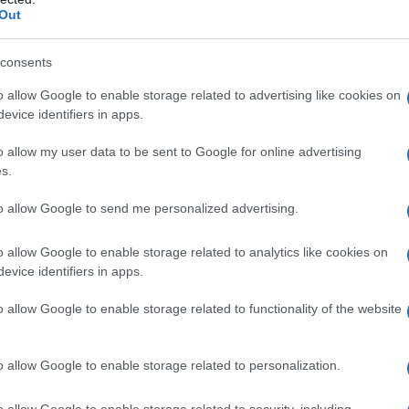
Out
consents
mpresse
Nucleo della compressa
: amido di mais,
tallina, silice colloidale anidra, magnesio stearato.
o allow Google to enable storage related to advertising like cookies on
etilene 40 stearato, ipromellosa (E464), titanio
evice identifiers in apps.
macrogol 8000. IBUPROFENE EUROGENERICI 600 mg
ilsolfato, povidone, saccarina sodica, sodio
o allow my user data to be sent to Google for online advertising
e colloidale anidra, lattosio anidro, aroma arancia.
s.
to allow Google to send me personalized advertising.
o allow Google to enable storage related to analytics like cookies on
 qualsiasi degli eccipienti elencati al paragrafo 6.1.
evice identifiers in apps.
ad altri analgesici, antipiretici, antinfiammatori non
persensibilità è associata a poliposi nasale,
o allow Google to enable storage related to functionality of the website
a grave. Insufficienza renale grave (filtrazione
a insufficienza cardiaca. Severa disidratazione
e apporto di liquidi). Ulcera peptica grave o in fase
o allow Google to enable storage related to personalization.
ale o perforazione relativa a precedenti trattamenti
 ricorrente (due o più episodi distinti di dimostrata
età inferiore a 12 anni e nei bambini aventi peso
o allow Google to enable storage related to security, including