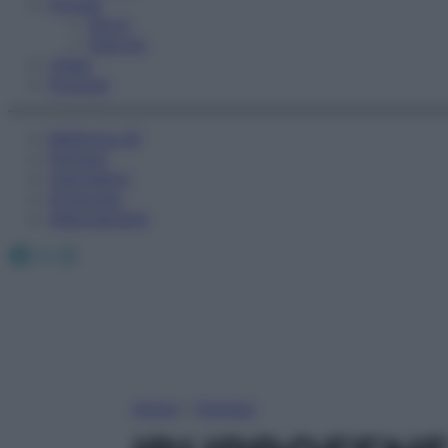
Fitness
Sport
Esercizi
Video
Podcast
Medicina AZ
Farmaci
Calcolatori
Oroscopo
Abbonamenti
Facebook
X
Instagram
Home
»
Farmaci