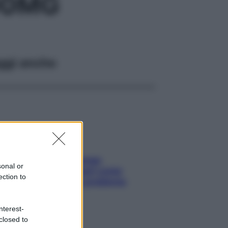
00MG
ggi anche
Capelli spezzati lungo
sonal or
l’attaccatura? Scopri come
ection to
risolvere l’annoso problema
nterest-
closed to