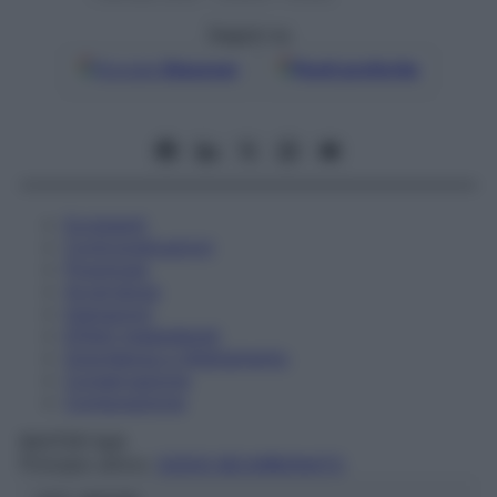
Seguici su
Google
Discover
Fonti preferite
Eccipienti
Controindicazioni
Posologia
Avvertenze
Interazioni
Effetti Indesiderati
Gravidanza e Allattamento
Conservazione
Composizione
BAXTER SpA
Principio attivo:
SODIO BICARBONATO