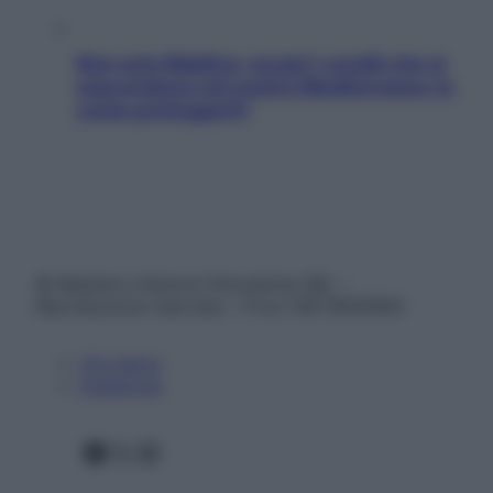
Non solo Maldive: scopri i coralli che si
nascondono nel nostro Mediterraneo (e
come proteggerli)
© Belpietro Edizioni Periodiche SRL –
Riproduzione riservata – P.Iva 13673600964
Chi siamo
Pubblicità
Facebook
X
Instagram