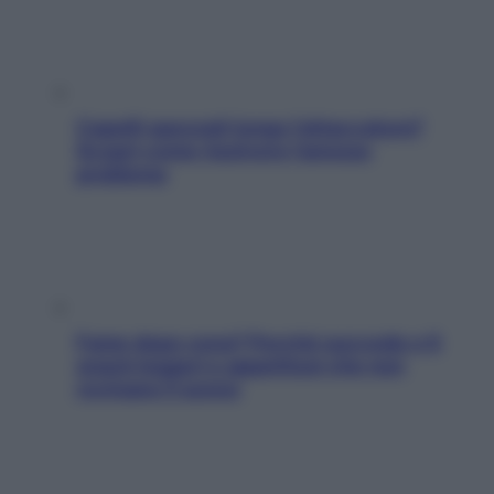
Capelli spezzati lungo l’attaccatura?
Scopri come risolvere l’annoso
problema
Fame dopo cena? Perché succede e 6
snack leggeri e appetitosi che non
rovinano il sonno