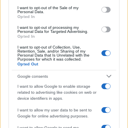
Please note that this website/app uses one or more Google
services and may gather and store information including but
I want to opt-out of the Sale of my
Personal Data.
not limited to your visit or usage behaviour. You may click to
Opted In
grant or deny consent to Google and its third-party tags to
use your data for below specified purposes in below Google
I want to opt-out of processing my
consent section.
Personal Data for Targeted Advertising.
Opted In
I want to opt-out of Collection, Use,
Retention, Sale, and/or Sharing of my
Personal Data that Is Unrelated with the
Purposes for which it was collected.
Opted Out
Google consents
I want to allow Google to enable storage
related to advertising like cookies on web or
device identifiers in apps.
I want to allow my user data to be sent to
Google for online advertising purposes.
I want to allow Google to send me