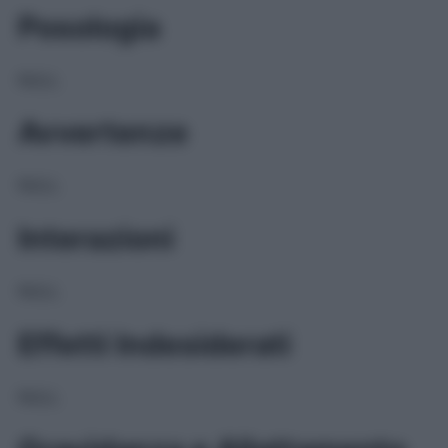
Posologia
NULL
Avvertenze
NULL
Interazioni
NULL
Effetti Indesiderati
NULL