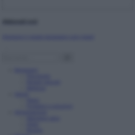
Abbonati ora!
Starbene ti regala benessere ogni mese!
Benessere
Psicologia
Rimedi naturali
Bellezza
Salute
News
Problemi e soluzioni
Alimentazione
Mangiare sano
Diete
Ricette