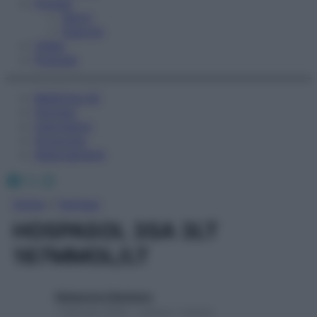
Fitness
Sport
Esercizi
Video
Podcast
Medicina AZ
Farmaci
Calcolatori
Oroscopo
Abbonamenti
Facebook
X
Instagram
Home
»
Farmaci
HOSPASOL 3SA 3LT
167MMOL/LT
Redazione Starbene
1 Gennaio 2025 – Lettura 1 minuto