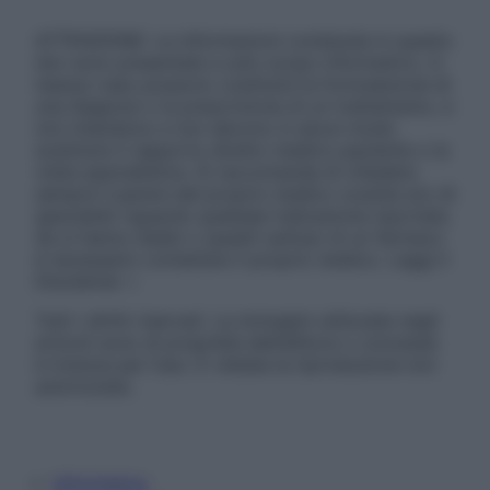
ATTENZIONE: Le informazioni contenute in questo
sito sono presentate a solo scopo informativo, in
nessun caso possono costituire la formulazione di
una diagnosi o la prescrizione di un trattamento, e
non intendono e non devono in alcun modo
sostituire il rapporto diretto medico-paziente o la
visita specialistica. Si raccomanda di chiedere
sempre il parere del proprio medico curante e/o di
specialisti riguardo qualsiasi indicazione riportata.
Se si hanno dubbi o quesiti sull’uso di un farmaco
è necessario contattare il proprio medico. Leggi il
Disclaimer »
Tutti i diritti riservati. Le immagini utilizzate negli
articoli sono di proprietà dell’editore o concesse
in licenza per l’uso. È vietata la riproduzione non
autorizzata.
Informativa