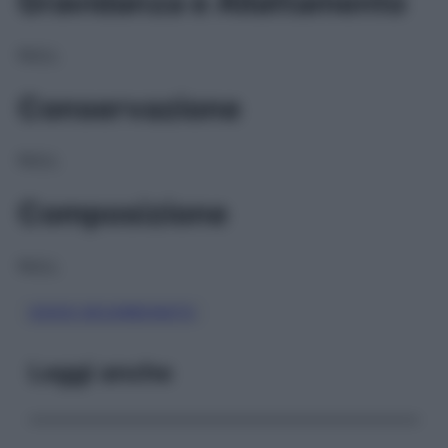
Gravidanza e Allattamento
NULL
Conservazione
NULL
Composizione
NULL
SODIO BICARBONATO
Leggi anche