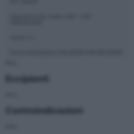
ATC:
B05ZB
Descrizione tipo ricetta:
OSP – USO
OSPEDALIERO
Classe 1:
C
Forma farmaceutica:
SOLUZIONE PER INFUSIONE
NULL
Eccipienti
NULL
Controindicazioni
NULL