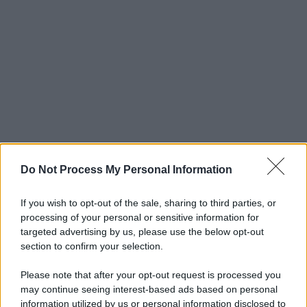
Do Not Process My Personal Information
If you wish to opt-out of the sale, sharing to third parties, or
processing of your personal or sensitive information for
targeted advertising by us, please use the below opt-out
section to confirm your selection.
Please note that after your opt-out request is processed you
may continue seeing interest-based ads based on personal
information utilized by us or personal information disclosed to