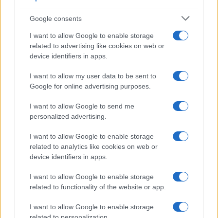
Google consents
I want to allow Google to enable storage
related to advertising like cookies on web or
device identifiers in apps.
I want to allow my user data to be sent to
Google for online advertising purposes.
I want to allow Google to send me
personalized advertising.
I want to allow Google to enable storage
related to analytics like cookies on web or
device identifiers in apps.
I want to allow Google to enable storage
related to functionality of the website or app.
I want to allow Google to enable storage
related to personalization.