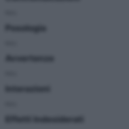
NULL
Posologia
NULL
Avvertenze
NULL
Interazioni
NULL
Effetti Indesiderati