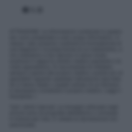
Facebook
X
Instagram
ATTENZIONE: Le informazioni contenute in questo
sito sono presentate a solo scopo informativo, in
nessun caso possono costituire la formulazione di
una diagnosi o la prescrizione di un trattamento, e
non intendono e non devono in alcun modo
sostituire il rapporto diretto medico-paziente o la
visita specialistica. Si raccomanda di chiedere
sempre il parere del proprio medico curante e/o di
specialisti riguardo qualsiasi indicazione riportata.
Se si hanno dubbi o quesiti sull’uso di un farmaco
è necessario contattare il proprio medico. Leggi il
Disclaimer »
Tutti i diritti riservati. Le immagini utilizzate negli
articoli sono di proprietà dell’editore o concesse
in licenza per l’uso. È vietata la riproduzione non
autorizzata.