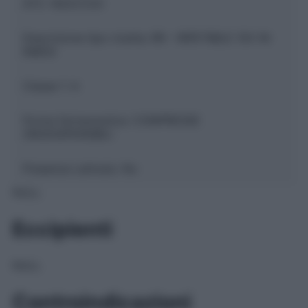
ATC:
N02CC03
Descrizione tipo ricetta:
RR – RIPETIBILE 10V IN
6MESI
Classe 1:
A
Forma farmaceutica:
COMPRESSE
ORODISPERSIBILI
Presenza Lattosio:
No
NULL
Eccipienti
NULL
Controindicazioni