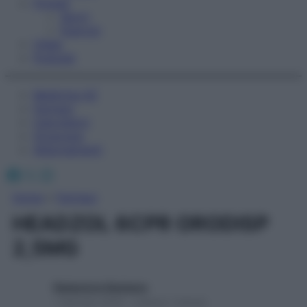
Fitness
Sport
Esercizi
Video
Podcast
Medicina AZ
Farmaci
Calcolatori
Oroscopo
Abbonamenti
Facebook
X
Instagram
Home
»
Farmaci
HEADZOL 6CPR ORODISP
2,5MG
Redazione Starbene
1 Gennaio 2025 – Lettura 1 minuto