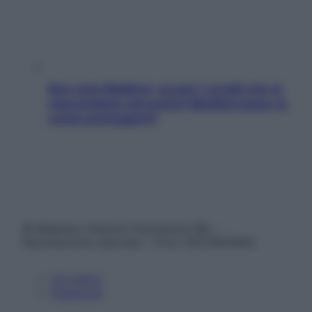
Non solo Maldive: scopri i coralli che si
nascondono nel nostro Mediterraneo (e
come proteggerli)
© Belpietro Edizioni Periodiche SRL –
Riproduzione riservata – P.Iva 13673600964
Chi siamo
Pubblicità