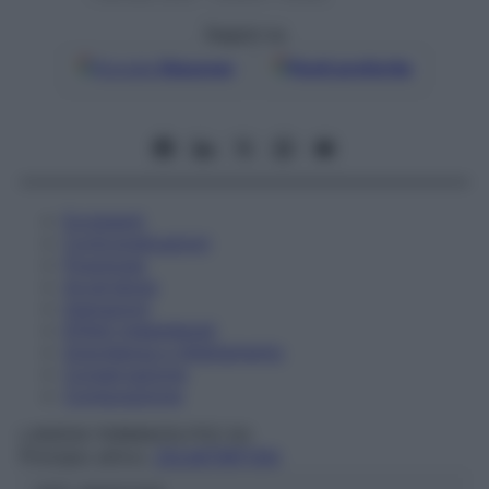
Seguici su
Google
Discover
Fonti preferite
Eccipienti
Controindicazioni
Posologia
Avvertenze
Interazioni
Effetti Indesiderati
Gravidanza e Allattamento
Conservazione
Composizione
LANOVA FARMACEUTICI Srl
Principio attivo:
ZOLMITRIPTAN