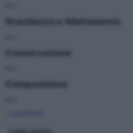
NULL
Gravidanza e Allattamento
NULL
Conservazione
NULL
Composizione
NULL
ZOLMITRIPTAN
Leggi anche