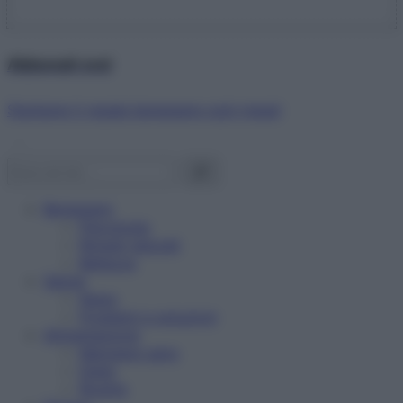
Abbonati ora!
Starbene ti regala benessere ogni mese!
Benessere
Psicologia
Rimedi naturali
Bellezza
Salute
News
Problemi e soluzioni
Alimentazione
Mangiare sano
Diete
Ricette