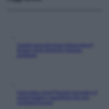
Capelli spezzati lungo l’attaccatura?
Scopri come risolvere l’annoso
problema
Fame dopo cena? Perché succede e 6
snack leggeri e appetitosi che non
rovinano il sonno