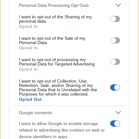
Personal Data Processing Opt Outs
This information may also be disclosed by us to third parties
on the IAB’s List of Downstream Participants that may further
I want to opt-out of the Sharing of my
disclose it to other third parties.
personal data.
Opted In
Please note that this website/app uses one or more Google
services and may gather and store information including but
I want to opt-out of the Sale of my
Personal Data.
not limited to your visit or usage behaviour. You may click to
Opted In
grant or deny consent to Google and its third-party tags to
use your data for below specified purposes in below Google
I want to opt-out of processing my
consent section.
Personal Data for Targeted Advertising.
Opted In
I want to opt-out of Collection, Use,
Retention, Sale, and/or Sharing of my
Personal Data that Is Unrelated with the
Purposes for which it was collected.
Opted Out
Google consents
I want to allow Google to enable storage
related to advertising like cookies on web or
device identifiers in apps.