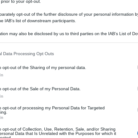
 prior to your opt-out.
rately opt-out of the further disclosure of your personal information by
he IAB’s list of downstream participants.
tion may also be disclosed by us to third parties on the IAB’s List of 
Descrizione tipo ricetta:
RR – RIPETIBILE
 that may further disclose it to other third parties.
10V IN 6MESI
 that this website/app uses one or more Google services and may gath
l Data Processing Opt Outs
Forma farmaceutica:
SOLUZIONE ORALE
including but not limited to your visit or usage behaviour. You may click 
 to Google and its third-party tags to use your data for below specifi
 anni
• Trattamento della schizofrenia e del disturbo
o opt-out of the Sharing of my personal data.
ogle consent section.
delirio quando i trattamenti non farmacologici hanno
In
 da moderati a severiassociati a disturbo bipolare I. •
acuta associata a disturbo psicotico o a episodi
o opt-out of the Sale of my Personal Data.
amento di aggressività persistente e sintomi psicotici
In
 moderata a severa e demenza vascolare quando i
o e quando vi è rischio di danno verso sé stessi o gli
to opt-out of processing my Personal Data for Targeted
 tic, tra cui la sindrome di Tourette, nei pazienti con
ing.
ti educazionali, psicologici e altri trattamenti
In
 della corea, da lieve a moderata, nella malattia di
ficaci o non tollerati.
Pazienti pediatrici
Trattamento
o opt-out of Collection, Use, Retention, Sale, and/or Sharing
ersonal Data that Is Unrelated with the Purposes for which it
ompresa tra 13 e 17 anni quando altri trattamenti
lected.