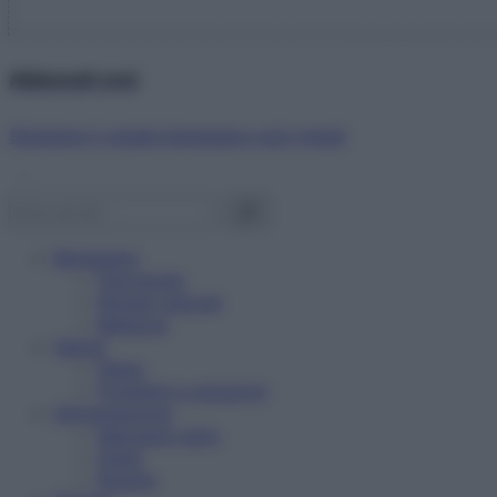
Abbonati ora!
Starbene ti regala benessere ogni mese!
Benessere
Psicologia
Rimedi naturali
Bellezza
Salute
News
Problemi e soluzioni
Alimentazione
Mangiare sano
Diete
Ricette