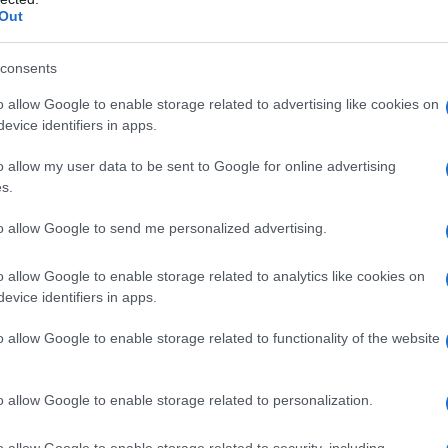
lerati • aggressività persistente e severa nei bambini
Out
e 17 anni con autismo o disturbi pervasivi dello
lito o non sono tollerati • Disturbi correlati a tic, tra
consents
 negli adolescenti di età compresa tra 10 e 17 anni
amenti educazionali, psicologici e altri trattamenti
o allow Google to enable storage related to advertising like cookies on
evice identifiers in apps.
o allow my user data to be sent to Google for online advertising
s.
Amido di mais Saccarosio Talco Olio idrogenato di
to allow Google to send me personalized advertising.
osio monoidrato Amido di mais Talco Olio
tindisolfonato (E132). Soluzione orale: Metil-para-
o allow Google to enable storage related to analytics like cookies on
qua depurata
evice identifiers in apps.
o allow Google to enable storage related to functionality of the website
no qualsiasi degli eccipienti elencati al paragrafo 6.1.
o allow Google to enable storage related to personalization.
ema nervoso centrale (SNC). • Morbo di Parkinson. •
ranucleare progressiva. • Noto prolungamento
del QT lungo. • Recente infarto acuto del miocardio.
o allow Google to enable storage related to security, including