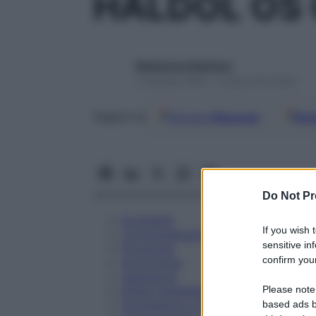
HALDOL OS
Redazione Starbene
1 Gennaio 2025 – Lettura 28 minuti
Google
Discover
Fon
Seguici su
Do Not Pr
Eccipienti
If you wish 
Controindicazioni
sensitive in
Posologia
confirm your
Avvertenze
Interazioni
Please note
Effetti Indesiderati
Gravidanza e Allattamento
based ads b