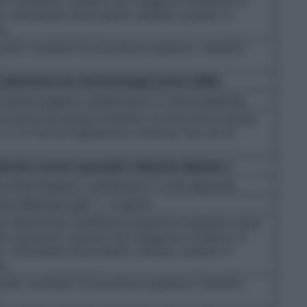
nti e possono causare una maggiore incidenza di
cio individuale deve essere valutato quando si
o.
ché i problemi di sicurezza superano i benefici
rattamenti non farmacologici hanno fallito
e dose singola o suddivisa in 2-3 dosi separate.
 la dose più bassa possibile e la dose deve essere
 2 a 4 ore se l’agitazione continua, fino ad un
rati a severi associati a disturbo bipolare I
e dose singola o suddivisa in 2 dosi separate.
 effettuati ogni 1 – 3 giorni.
o dimostrato un’efficacia superiore rispetto a dosi
nti e possono causare una maggiore incidenza di
cio individuale deve essere valutato quando si
o.
hé i problemi di sicurezza superano i benefici