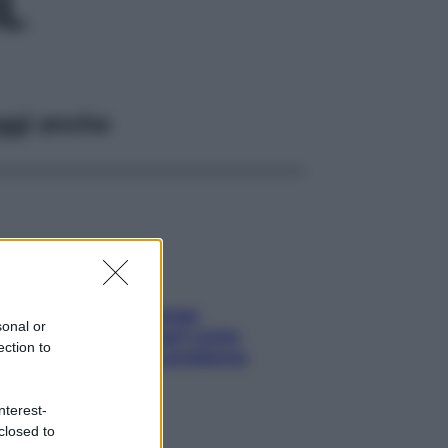
L
ggi anche
Capelli spezzati lungo
sonal or
l’attaccatura? Scopri come
ection to
risolvere l’annoso problema
nterest-
closed to