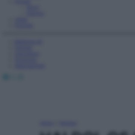
Fitness
Sport
Esercizi
Video
Podcast
Medicina AZ
Farmaci
Calcolatori
Oroscopo
Abbonamenti
Facebook
X
Instagram
Home
»
Farmaci