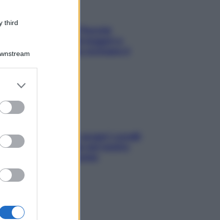
 third
Fame dopo cena? Perché
succede e 6 snack leggeri e
appetitosi che non rovinano il
Downstream
sonno
er and store
to grant or
ed purposes
Non solo Maldive: scopri i coralli
che si nascondono nel nostro
Mediterraneo (e come
proteggerli)