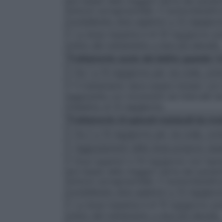
più basse nella maggior parte dei pazie
sintomi extrapiramidali. Il rischio/benefi
considerano dosi superiori a 10 mg/giorn
• La dose massima è di 20 mg/giorno poi
clinici del trattamento a dosi più elevate.
Trattamento acuto del delirio quando i t
• Da 1 a 10 mg/giorno per via orale, com
• Il trattamento deve essere iniziato con
aggiustata con incrementi ad intervalli da
massimo di 10 mg/giorno.
Trattamento di episodi maniacali da mode
• Da 2 a 10 mg/giorno per via orale, com
• Aggiustamenti della dose possono essere
• Dosi superiori a 10 mg/giorno non hann
più basse nella maggior parte dei pazie
sintomi extrapiramidali. Il rischio/benefi
considerano dosi superiori a 10 mg/giorn
• La dose massima è di 15 mg/giorno poic
clinici del trattamento a dosi più elevate.