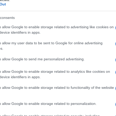
Out
 di sodio, cloruro di calcio. Solvente: acqua per
consents
o allow Google to enable storage related to advertising like cookies on
evice identifiers in apps.
 qualsiasi degli eccipienti elencati al paragrafo 6.1.
o allow my user data to be sent to Google for online advertising
s.
to allow Google to send me personalized advertising.
o il diretto controllo di un medico esperto nel
o allow Google to enable storage related to analytics like cookies on
ttati in precedenza
Non ci sono dati disponibili.
evice identifiers in apps.
trattamento si raccomanda un’appropriata
per definire la dose da somministrare e la frequenza
al fattore VIII può variare da paziente a paziente, con
o allow Google to enable storage related to functionality of the website
recupero. Nei pazienti sottopeso o sovrappeso può
ta sul peso corporeo. In particolare nel caso di
abile monitorare in modo preciso la terapia
o allow Google to enable storage related to personalization.
ione (attività plasmatica del fattore VIII). Quando si
vitro
basato sul tempo di tromboplastina (aPTT) per
o allow Google to enable storage related to security, including