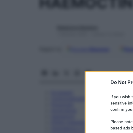
HAEMOCTIN 
Redazione Starbene
1 Gennaio 2025 – Lettura 12 minuti
Google
Discover
Fon
Seguici su
Do Not Pr
Eccipienti
If you wish 
Controindicazioni
sensitive in
Posologia
confirm your
Avvertenze
Interazioni
Please note
Effetti Indesiderati
Gravidanza e Allattamento
based ads b