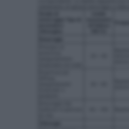
corrispondente. La tabella seguente può 
trattamento di episodi emorragici e nella 
Grado di
Livello
emorragia/ Tipo di
necessario
Freque
procedura
di Fattore
chirurgica
VIII (%)
Emorragia
Principio di
Ripete
emartrosi,
20 – 40
l’emor
sanguinamento
dolore
muscolare od orale
Emartrosi più
diffusa,
Ripete
sanguinamenti
30 – 60
dolore
muscolari o
ematomi
Emorragie che
mettono in pericolo
60 – 100
Ripete
di vita
Chirurgia