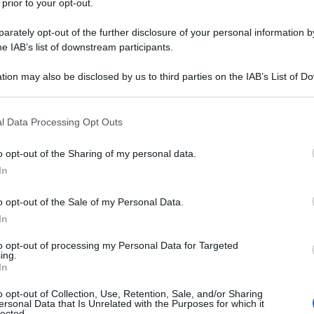
 prior to your opt-out.
rately opt-out of the further disclosure of your personal information by
he IAB’s list of downstream participants.
ULAZIONE DEL SANGUE UMANO DA FRAZIONAMENTO
tion may also be disclosed by us to third parties on the IAB’s List of 
 that may further disclose it to other third parties.
Descrizione tipo ricetta:
RR – RIPETIBILE
10V IN 6MESI
 that this website/app uses one or more Google services and may gath
l Data Processing Opt Outs
including but not limited to your visit or usage behaviour. You may click 
Forma farmaceutica:
SOLUZIONE INIETT
 to Google and its third-party tags to use your data for below specifi
o opt-out of the Sharing of my personal data.
POLV SOLV
ogle consent section.
In
Presenza Lattosio:
No
o opt-out of the Sale of my Personal Data.
ei pazienti con emofilia A (deficit congenito del
In
iene il fattore von Willebrand in quantità efficaci dal
uenza, non è indicata per la malattia di von
to opt-out of processing my Personal Data for Targeted
ing.
In
o opt-out of Collection, Use, Retention, Sale, and/or Sharing
ersonal Data that Is Unrelated with the Purposes for which it
lected.