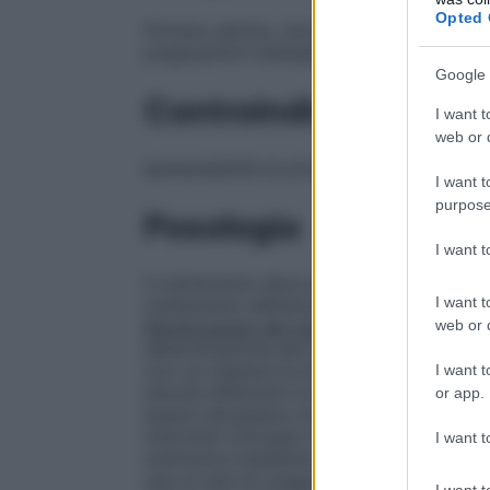
Opted 
Polvere: glicina, cloruro di sodio, citrato
preparazioni iniettabili.
Google 
Controindicazioni
I want t
web or d
Ipersensibilità al principio attivo o ad uno
I want t
purpose
Posologia
I want 
Il trattamento deve essere effettuato sott
I want t
trattamento dell’emofilia.
Pazienti non tra
web or d
Monitoraggio del trattamento
Durante il 
determinazione dei livelli di fattore VIII 
con cui ripetere le infusioni. La risposta 
I want t
emivite differenti e livelli differenti di 
or app.
essere necessario modificare la dose basa
interventi chirurgici maggiori è indispens
I want t
sostitutiva mediante il test della coagulaz
usa un test di coagulazione monofase
in 
I want t