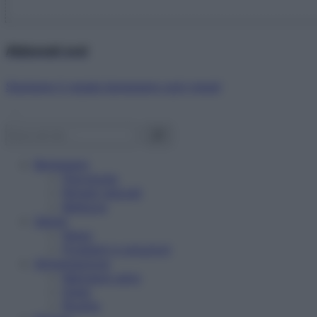
Abbonati ora!
Starbene ti regala benessere ogni mese!
Benessere
Psicologia
Rimedi naturali
Bellezza
Salute
News
Problemi e soluzioni
Alimentazione
Mangiare sano
Diete
Ricette