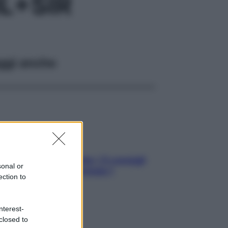
L+SIR
ggi anche
Sicurezza al volante: i 5 consigli
sonal or
dell’ex pilota di Formula 1
ection to
nterest-
closed to