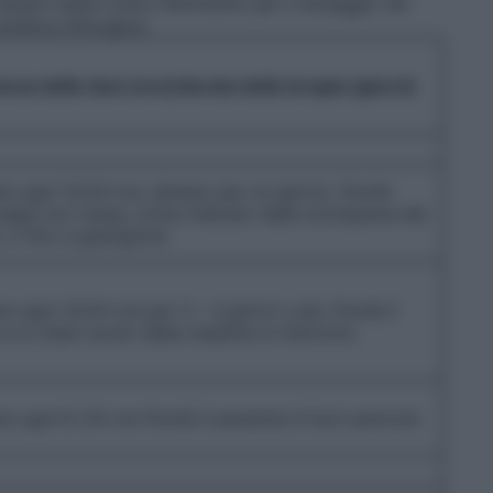
essere usata come riferimento per il dosaggio nel
pratica chirurgica:
nza delle dosi (ore)/durata della terapia (giorni)
re ogni 12/24 ore, almeno per un giorno, finché
ragia non cessa, come indicato dalla scomparsa del
, o fino a guarigione.
re ogni 12/24 ore per 3 – 4 giorni o più, finché il
 e lo stato acuto della malattia si risolvono.
re ogni 8 /24 ore finché il paziente è fuori pericolo.