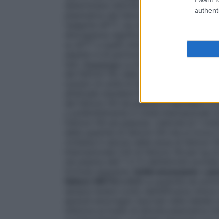
determinare l’attività del fattore VIII nei c
authenti
plasmatica del fattore VIII possono essere 
reagente aPTT, sia dallo standard di riferi
discrepanze significative tra i risultati 
su aPTT e quelli ottenuti con il test cr
aspetto è di particolare importanza quando 
test.
Posologia
La dose e la durata della t
del fattore VIII, dalla sede ed entità dell’
numero di unità di fattore VIII somministra
all’attuale standard WHO riferito al concent
del fattore VIII nel plasma è espressa o 
o preferibilmente in Unità Internazionali (
Fattore VIII nel plasma). L’attività di 1 Uni
della quantità di fattore VIII che si trov
richiesta
Il calcolo della dose di fattore V
Internazionale (UI) di fattore VIII per kg d
nel plasma dell’ 1–2 % dell’attività norma
formula seguente:
Unità necessarie = pe
fattore VIII (%) x 0,5
La quantità da somm
sempre tenere conto dell’efficacia clinica n
episodi emorragici riportati nella tabella s
inferiore al livello di attività plasmatic