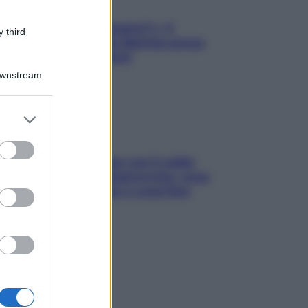
«Oggi che se magnamo?»: 4
 third
ricette facili di Max Mariola senza
pesare gli ingredienti
Downstream
er and store
to grant or
ed purposes
Perché la pressione con il caldo
scende e sale all’improvviso: cosa
succede alle donne e cosa fare
subito