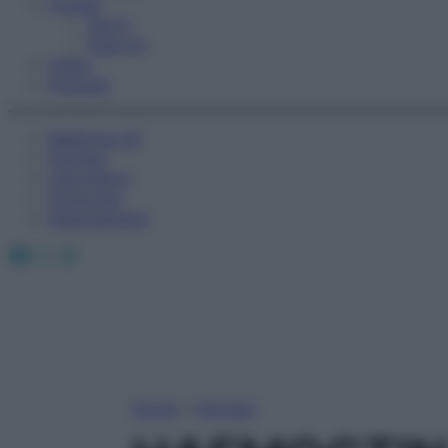
Fitness
Sport
Esercizi
Video
Podcast
Medicina AZ
Farmaci
Calcolatori
Oroscopo
Abbonamenti
Facebook
X
Instagram
Home
»
Farmaci