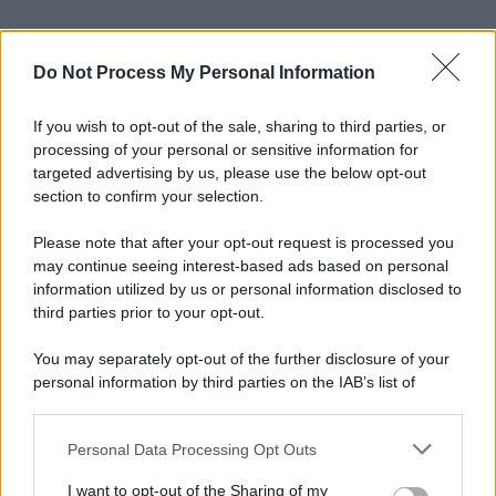
Do Not Process My Personal Information
If you wish to opt-out of the sale, sharing to third parties, or
processing of your personal or sensitive information for
targeted advertising by us, please use the below opt-out
section to confirm your selection.
Please note that after your opt-out request is processed you
may continue seeing interest-based ads based on personal
information utilized by us or personal information disclosed to
third parties prior to your opt-out.
You may separately opt-out of the further disclosure of your
personal information by third parties on the IAB’s list of
downstream participants.
Personal Data Processing Opt Outs
This information may also be disclosed by us to third parties
on the IAB’s List of Downstream Participants that may further
I want to opt-out of the Sharing of my