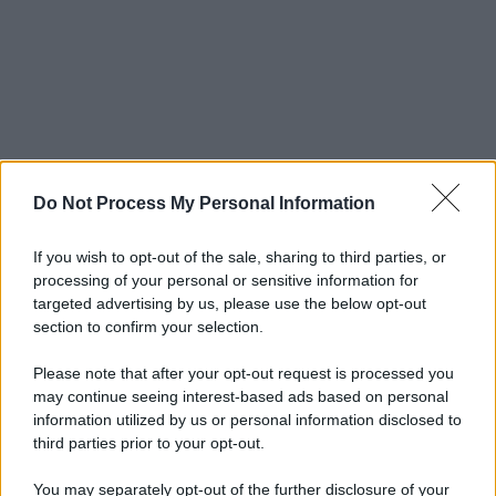
Do Not Process My Personal Information
If you wish to opt-out of the sale, sharing to third parties, or
processing of your personal or sensitive information for
targeted advertising by us, please use the below opt-out
section to confirm your selection.
Please note that after your opt-out request is processed you
may continue seeing interest-based ads based on personal
information utilized by us or personal information disclosed to
third parties prior to your opt-out.
You may separately opt-out of the further disclosure of your