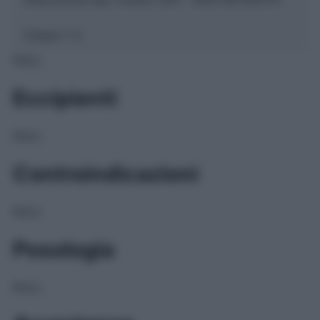
Classe 1:
C
NULL
Eccipienti
NULL
Controindicazioni
NULL
Posologia
NULL