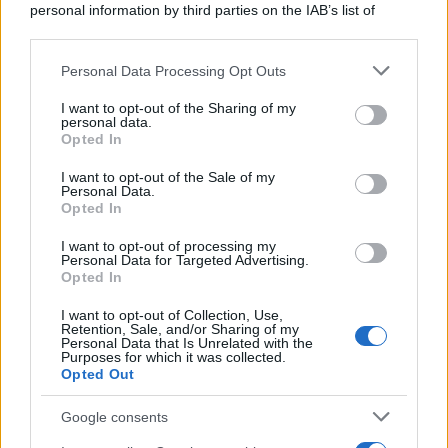
personal information by third parties on the IAB’s list of
downstream participants.
Personal Data Processing Opt Outs
This information may also be disclosed by us to third parties
on the IAB’s List of Downstream Participants that may further
I want to opt-out of the Sharing of my
disclose it to other third parties.
personal data.
Opted In
Please note that this website/app uses one or more Google
services and may gather and store information including but
I want to opt-out of the Sale of my
Personal Data.
not limited to your visit or usage behaviour. You may click to
Opted In
grant or deny consent to Google and its third-party tags to
use your data for below specified purposes in below Google
I want to opt-out of processing my
consent section.
Personal Data for Targeted Advertising.
Opted In
I want to opt-out of Collection, Use,
Retention, Sale, and/or Sharing of my
Personal Data that Is Unrelated with the
Purposes for which it was collected.
Opted Out
Google consents