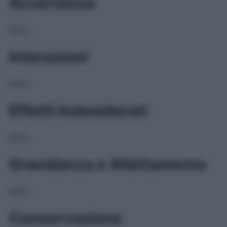
Avvertenze
NULL
Interazioni
NULL
Effetti Indesiderati
NULL
Gravidanza e Allattamento
NULL
Conservazione