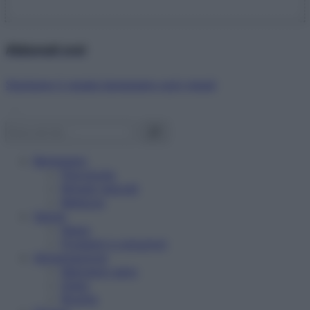
Abbonati ora!
Starbene ti regala benessere ogni mese!
Benessere
Psicologia
Rimedi naturali
Bellezza
Salute
News
Problemi e soluzioni
Alimentazione
Mangiare sano
Diete
Ricette