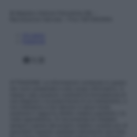
© Belpietro Edizioni Periodiche SRL –
Riproduzione riservata – P.Iva 13673600964
Chi siamo
Pubblicità
Facebook
X
Instagram
ATTENZIONE: Le informazioni contenute in questo
sito sono presentate a solo scopo informativo, in
nessun caso possono costituire la formulazione di
una diagnosi o la prescrizione di un trattamento, e
non intendono e non devono in alcun modo
sostituire il rapporto diretto medico-paziente o la
visita specialistica. Si raccomanda di chiedere
sempre il parere del proprio medico curante e/o di
specialisti riguardo qualsiasi indicazione riportata.