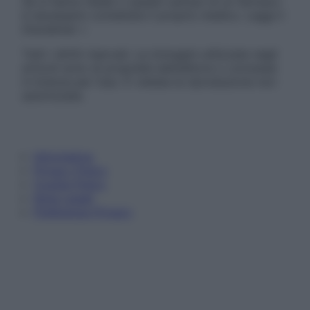
Se si hanno dubbi o quesiti sull’uso di un farmaco
è necessario contattare il proprio medico. Leggi il
Disclaimer »
Tutti i diritti riservati. Le immagini utilizzate negli
articoli sono di proprietà dell’editore o concesse
in licenza per l’uso. È vietata la riproduzione non
autorizzata.
Informativa
Privacy Policy
Cookie Policy
Note Legali
Preferenze Privacy