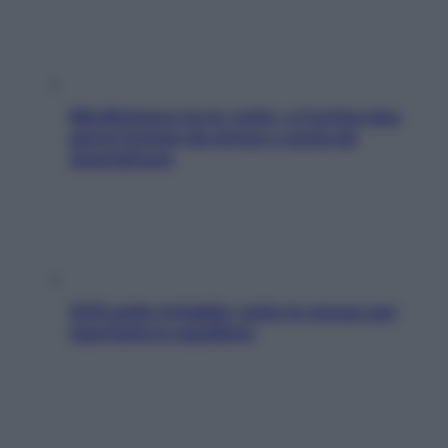
Mindfulness tra le vette: a Cortina due
giorni lontani da stress e ansia da
smartphone
SOS pelle irritabile: tutte le mosse per
riportarla in equilibrio