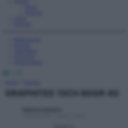
Fitness
Sport
Esercizi
Video
Podcast
Medicina AZ
Farmaci
Calcolatori
Oroscopo
Abbonamenti
Facebook
X
Instagram
Home
»
Farmaci
GRAPHITES 15CH 80GR 4G
Redazione Starbene
1 Gennaio 2025 – Lettura 1 minuto
Seguici su