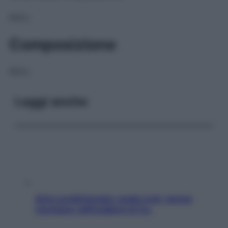
NULL
Composizione
NULL
Leggi anche
Aria condizionata: usala così, senza
rischiare raffreddore & Co.