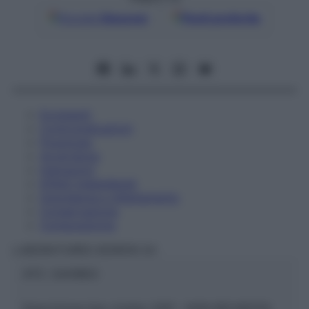
Google
Discover
Fonti preferite
Eccipienti
Controindicazioni
Posologia
Avvertenze
Interazioni
Effetti Indesiderati
Gravidanza e Allattamento
Conservazione
Composizione
LABORATOIRES BOIRON Srl
ATC:
2AA1B03
Descrizione tipo ricetta:
SOP – NON RICHIESTA