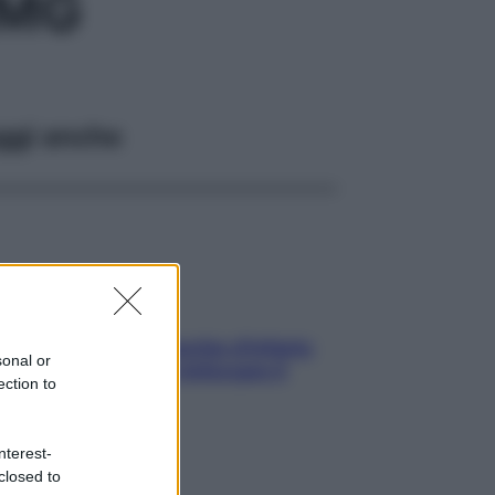
2MG
ggi anche
In menopausa il rischio d’infarto
sonal or
aumenta: è ora di rinforzare il
ection to
cuore
nterest-
closed to