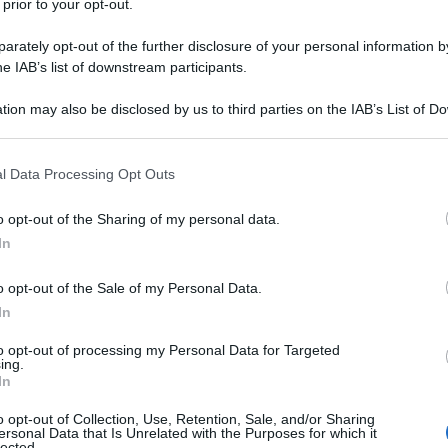
 prior to your opt-out.
rately opt-out of the further disclosure of your personal information by
he IAB’s list of downstream participants.
RATO
tion may also be disclosed by us to third parties on the IAB’s List of 
Descrizione tipo ricetta:
RR – RIPETIBILE
 that may further disclose it to other third parties.
10V IN 6MESI
 that this website/app uses one or more Google services and may gath
l Data Processing Opt Outs
Forma farmaceutica:
COMPRESSE
including but not limited to your visit or usage behaviour. You may click 
RIVESTITE
 to Google and its third-party tags to use your data for below specifi
o opt-out of the Sharing of my personal data.
ogle consent section.
In
o opt-out of the Sale of my Personal Data.
dicato negli adulti per la prevenzione del
ciati alla chemioterapia e radioterapia. Granisetron
In
gli adulti per la prevenzione di episodi ritardati di
hemioterapia e radioterapia.
to opt-out of processing my Personal Data for Targeted
ing.
In
o opt-out of Collection, Use, Retention, Sale, and/or Sharing
ersonal Data that Is Unrelated with the Purposes for which it
lected.