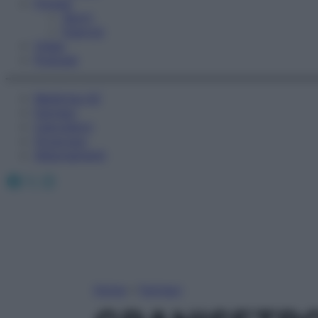
Fitness
Sport
Esercizi
Video
Podcast
Medicina AZ
Farmaci
Calcolatori
Oroscopo
Abbonamenti
Facebook
X
Instagram
Home
»
Farmaci