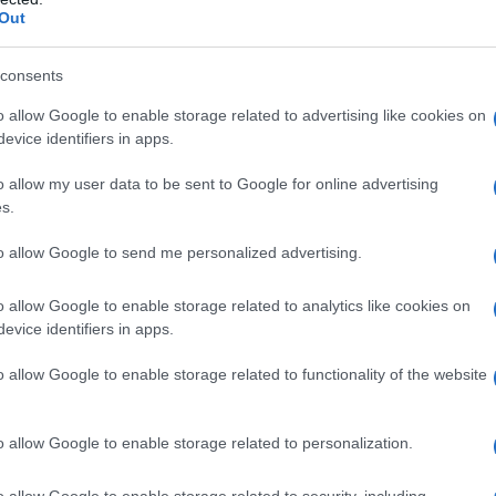
ato Cellulosa microcristallina Ipromellosa Sodio
Out
timento della compressa
Titanio diossido(E171)
a.
consents
o allow Google to enable storage related to advertising like cookies on
evice identifiers in apps.
 qualsiasi degli eccipienti elencati al paragrafo 6.1.
o allow my user data to be sent to Google for online advertising
s.
to allow Google to send me personalized advertising.
te al giorno o una compressa da 2 mg una volta al
o allow Google to enable storage related to analytics like cookies on
lla radioterapia o alla chemioterapia. La prima dose
evice identifiers in apps.
assunta entro un’ora prima dell’inizio della terapia.
nza fino alla dose di 20 mg una volta al giorno per
ezza e l’efficacia di granisetron nei bambini non sono
o allow Google to enable storage related to functionality of the website
sponibili.
Anziani e insufficienza renale
Non sono
in pazienti anziani o pazienti con insufficienza renale.
ono evidenze di aumentata incidenza di eventi
o allow Google to enable storage related to personalization.
Sulla base delle caratteristiche farmacocinetiche,
ento del dosaggio, granisetron deve essere
o allow Google to enable storage related to security, including