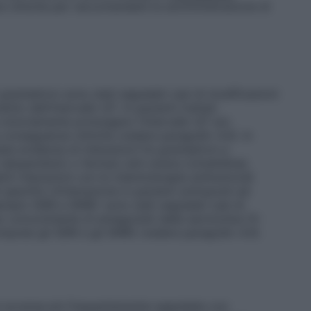
ze cliniche per raccomandare la somministrazione di
granisetron sono stati segnalati casi di modificazioni
to dell’intervallo QT. In pazienti trattati
otoriamente prolungano l’intervallo QT e/o
conseguenze cliniche (vedere paragrafo 4.4). In
tata evidenza di interazioni fra granisetron e
aloperidolo) o farmaci anti-ulcera (cimetidina).
nti interazioni con le chemioterapie antitumorali
pecifici d’interazione in pazienti sottoposti ad
mpio SSRI e SNRI): sono stati segnalati casi di
so concomitante di antagonisti della serotonina (5-
ompresi gli SSRI e gli SNRI) (vedere paragrafo 4.4).
i avverse più frequentemente segnalate con