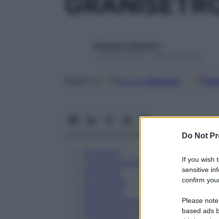
GRANISETRO
Redazione Starbene
1 Gennaio 2025 – Lettura 6 minuti
Google
Discover
Fon
Seguici su
Do Not Pr
Eccipienti
If you wish 
Controindicazioni
sensitive in
Posologia
confirm your
Avvertenze
Interazioni
Please note
Effetti Indesiderati
Gravidanza e Allattamento
based ads b