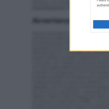
utilizzato con cautela in questa popolazi
authenti
somministrazione
Per uso orale Le compre
Avvertenze
Poiché il granisetron può ridurre la motilit
ostruzione intestinale sub-acuta devono 
somministrazione del farmaco stesso. Com
granisetron sono state segnalate alterazi
dell’intervallo QT. In pazienti con aritmia
questo effetto potrebbe determinare cons
in pazienti con malattie cardiache concom
con anormalità elettrolitiche concomitanti
crociata fra antagonisti 5-HT3 (ad esempi
problemi ereditari di intolleranza al galatt
malassorbimento di glucosio-galattosio 
segnalati casi di sindrome serotoninergica
sia da soli ma soprattutto in associazione
inibitori selettivi della ricaptazione della 
serotonina noradrenalina (SNRI)). Si rac
pazienti per eventuali sintomi riconducibi