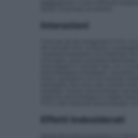
pediatrica
Non ci sono sufficienti eviden
queste compresse nei bambini.
Interazioni
Come per gli altri antagonisti 5-HT3, con 
del tracciato ECG, compreso il prolungamen
contemporaneamente con medicinali che n
aritmogeni, questo potrebbe determinare 
studi eseguiti in volontari sani, non vi è s
benzodiazepine (lorazepam), neurolettici (
Inoltre, granisetron non ha mostrato evide
emetogene. Non sono stati condotti studi s
anestesia. Farmaci serotoninergici (ad ese
sindrome serotoninergica in seguito all’u
HT3) e altri medicinali serotoninergici (c
Effetti Indesiderati
Sintesi del profilo di sicurezza
Le reazion