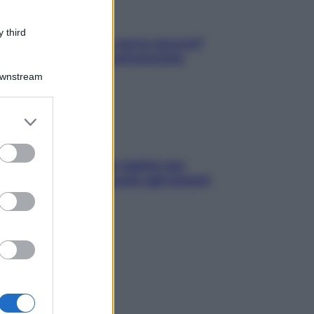
 third
Contare le calorie serve ancora?
La risposta della nutrizionista
Downstream
er and store
to grant or
ed purposes
L’oroscopo food di Jupiter per
l’estate 2026 dedicato agli amanti
del cibo