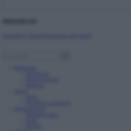
Abbonati ora!
Starbene ti regala benessere ogni mese!
Benessere
Psicologia
Rimedi naturali
Bellezza
Salute
News
Problemi e soluzioni
Alimentazione
Mangiare sano
Diete
Ricette