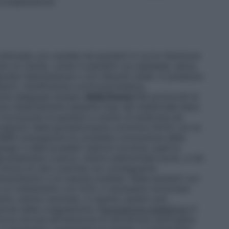
 preparazione.
lizzata con cautela nei pazienti in cui la ritenzione
ire un rischio, come in pazienti con epilessie, asma,
esa l’ipertensione o con disturbi renali. In presenza
dismo, insufficienza corticosurrenalica,
tuita adeguata terapia.
Nella Donna
Nei protocolli di
one medicalmente assistita l’uso del medicinale deve
riconoscere le pazienti a rischio di sindrome da
ongiunto della gonadotropina corionica (hCG) con la
hMG) presuppone la completa conoscenza delle
iego e delle possibili reazioni avverse, quali la
grossamento ovarico, dolore addominale acuto, e nei
 rottura di cisti ovariche con conseguente
embolici) e le nascite multiple. Nelle pazienti con
are un trattamento con hCG, è necessario accertare
nto uterino anomalo, in quanto questo può
azione della coagulazione.
Popolazione pediatrica
In
coce dovuta all’induzione di secrezione androgena