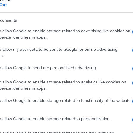
Out
inga preriempita di soluzione da 1 ml contiene: sodio
.
consents
o allow Google to enable storage related to advertising like cookies on
evice identifiers in apps.
ad uno qualsiasi degli eccipienti elencati al paragrafo
o allow my user data to be sent to Google for online advertising
ie ipofisarie, neoplasie ovariche, carcinoma
s.
endente, neoplasie dei testicoli. Insufficienza
dell’utero, menopausa precoce, occlusione tubarica (a
to allow Google to send me personalized advertising.
 programmi di fertilizzazione in vitro).
o allow Google to enable storage related to analytics like cookies on
evice identifiers in apps.
o allow Google to enable storage related to functionality of the website
ottato il seguente schema: Nella donna: •
novulari
: se dipendente da deficit d’increzione
attività gonadica alle gonadotropine ipofisarie,
o allow Google to enable storage related to personalization.
ni: 5.000-10.000 U.I. di GONASI HP. •
Ipoplasia ovarica
:
 al mese. •
Menometrorragie
: 500-1.000 U.I. a giorni
o allow Google to enable storage related to security, including