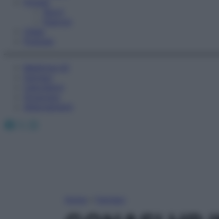
Fitness
Sport
Esercizi
Video
Podcast
Medicina AZ
Farmaci
Calcolatori
Oroscopo
Abbonamenti
Facebook
X
Instagram
Home
»
Farmaci