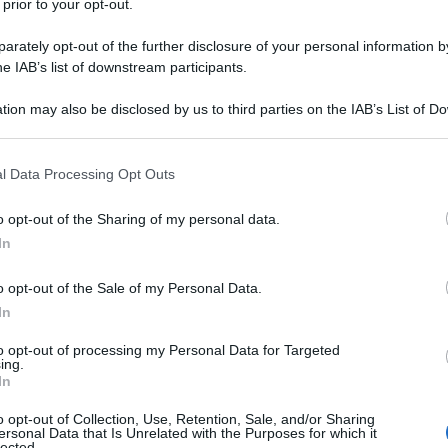
 prior to your opt-out.
rately opt-out of the further disclosure of your personal information by
he IAB’s list of downstream participants.
ONICA
tion may also be disclosed by us to third parties on the IAB’s List of 
Descrizione tipo ricetta:
RR – RIPETIBILE
 that may further disclose it to other third parties.
10V IN 6MESI
 that this website/app uses one or more Google services and may gath
l Data Processing Opt Outs
Forma farmaceutica:
SOLUZIONE INIETT
including but not limited to your visit or usage behaviour. You may click 
POLV SOLV
 to Google and its third-party tags to use your data for below specifi
o opt-out of the Sharing of my personal data.
ogle consent section.
In
o opt-out of the Sale of my Personal Data.
ismo, eunucoidismo ipogonadotropico. Nella
donna
:
ia ovarica, menometrorragia, aborto ricorrente,
In
 sterilità da deficiente ovogenesi. Nell’
uomo
:
spermia quando riconducibile ad una condizione di
to opt-out of processing my Personal Data for Targeted
ing.
zione al FSH.
In
o opt-out of Collection, Use, Retention, Sale, and/or Sharing
ersonal Data that Is Unrelated with the Purposes for which it
lected.