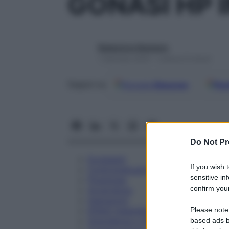
GONASI HP 
Redazione Starbene
1 Gennaio 2025 – Lettura 8 minuti
Google
Discover
Fon
Seguici su
Do Not Pr
Eccipienti
If you wish 
Controindicazioni
sensitive in
Posologia
confirm your
Avvertenze
Interazioni
Please note
Effetti Indesiderati
Gravidanza e Allattamento
based ads b