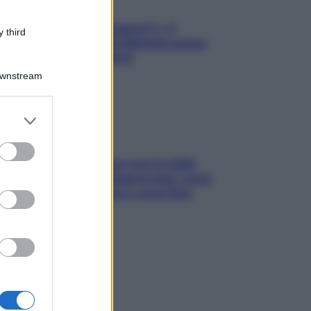
«Oggi che se magnamo?»: 4
 third
ricette facili di Max Mariola senza
pesare gli ingredienti
Downstream
er and store
to grant or
ed purposes
Perché la pressione con il caldo
scende e sale all’improvviso: cosa
succede alle donne e cosa fare
subito