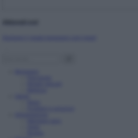
Abbonati ora!
Starbene ti regala benessere ogni mese!
Benessere
Psicologia
Rimedi naturali
Bellezza
Salute
News
Problemi e soluzioni
Alimentazione
Mangiare sano
Diete
Ricette