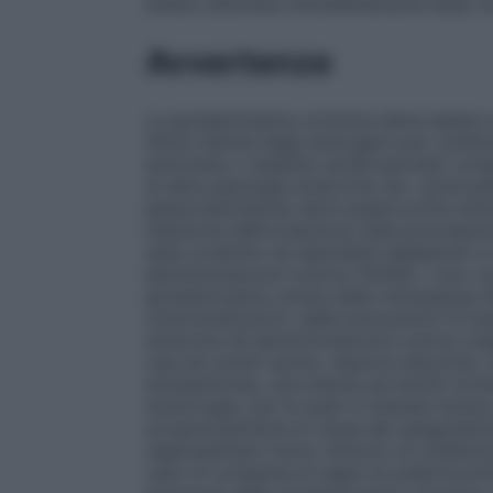
essere utilizzata immediatamente dopo la
Avvertenze
La gonadotropina corionica deve essere uti
idrica indotta dagli androgeni può costitu
emicrania o malattie cardiovascolari compr
di altre patologie endocrine (es.: ipotiroi
iperprolattinemia) deve essere prima isti
induzione dell’ovulazione nella procreazi
esse condotto da specialisti addestrati a 
iperstimolazione ovarica (OHSS). L’uso c
gonadotropina umana della menopausa (
controindicazioni, delle precauzioni di imp
sindrome da iperstimolazione ovarica (in
casi più severi ascite, reazioni pleuriche,
emoperitoneo, ipovolemia ed eventi trombo
menorragia, per le quali si intenda inizi
scrupolosamente la causa del sanguiname
rappresentare l’unico sintomo di un’alter
caso di comparsa di segni di pubertà pre