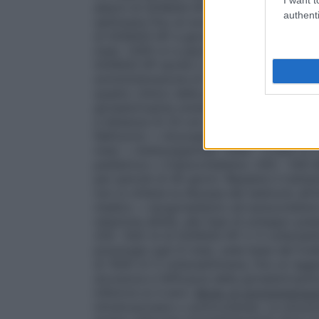
alterni di GONASI HP fino alla cessazione 
authenti
settimana fino al normalizzarsi del succe
di GONASI HP a giorni alterni nei primi 
mesi, 1.000 U.I a giorni alterni •
Minaccia 
GONASI HP anche 2 volte al giorno fino al
somministrazione di 1.000 U.I. ogni 3 gior
quadro clinico della paziente. •
Sterilità
gonadotropina umana della menopausa (hM
a distanza di 24 ore dall’ultima somminis
Nell’uomo: •
Azoospermia, oligoastenosp
mesi. •
Astenospermia
: 1.000 – 2.000 U.I
pediatrica
•
Criptorchidismo
: 250 – 500 â
per periodi di 40 giorni. Ripetere il tra
non si ottiene la discesa del testicolo all
medico. •
Ipogonadismo ed eunucoidism
relazione all’età, alla fase di sviluppo pub
250 -500 UI di GONASI HP 2-3 volte/settim
posologia ogni 6 mesi, sulla base del liv
di 1000 UI 3 volte/settimana, fino al raggi
sicurezza e l’efficacia della gonadotropin
inferiore ai 4 anni.
Modo di somministraz
intramuscolare o sottocutanea. La soluzion