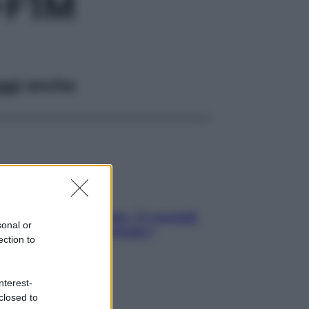
+F1M
ggi anche
Sicurezza al volante: i 5 consigli
sonal or
dell’ex pilota di Formula 1
ection to
nterest-
closed to