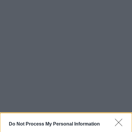
Do Not Process My Personal Information