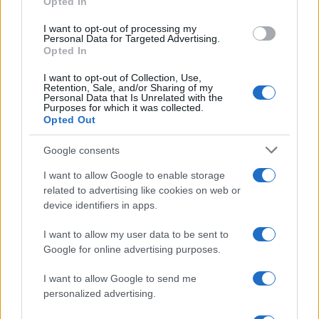
Opted In
grant or deny consent to Google and its third-party tags to
use your data for below specified purposes in below Google
I want to opt-out of processing my
consent section.
Personal Data for Targeted Advertising.
Opted In
I want to opt-out of Collection, Use,
Retention, Sale, and/or Sharing of my
Personal Data that Is Unrelated with the
Purposes for which it was collected.
Opted Out
Google consents
I want to allow Google to enable storage
related to advertising like cookies on web or
device identifiers in apps.
I want to allow my user data to be sent to
Google for online advertising purposes.
I want to allow Google to send me
personalized advertising.