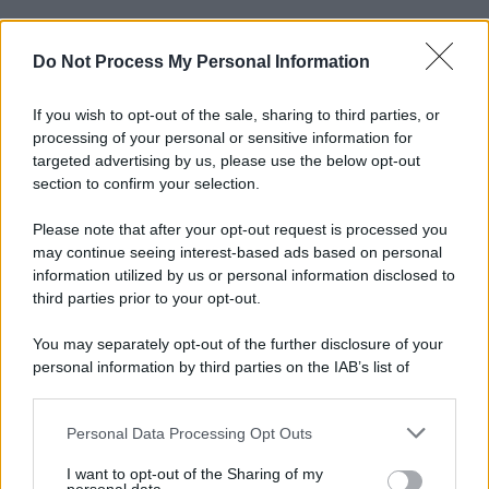
Do Not Process My Personal Information
If you wish to opt-out of the sale, sharing to third parties, or
processing of your personal or sensitive information for
targeted advertising by us, please use the below opt-out
section to confirm your selection.
Please note that after your opt-out request is processed you
may continue seeing interest-based ads based on personal
information utilized by us or personal information disclosed to
third parties prior to your opt-out.
You may separately opt-out of the further disclosure of your
personal information by third parties on the IAB’s list of
downstream participants.
Personal Data Processing Opt Outs
This information may also be disclosed by us to third parties
on the IAB’s List of Downstream Participants that may further
I want to opt-out of the Sharing of my
disclose it to other third parties.