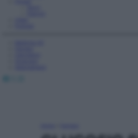
Fitness
Sport
Esercizi
Video
Podcast
Medicina AZ
Farmaci
Calcolatori
Oroscopo
Abbonamenti
Facebook
X
Instagram
Home
»
Farmaci