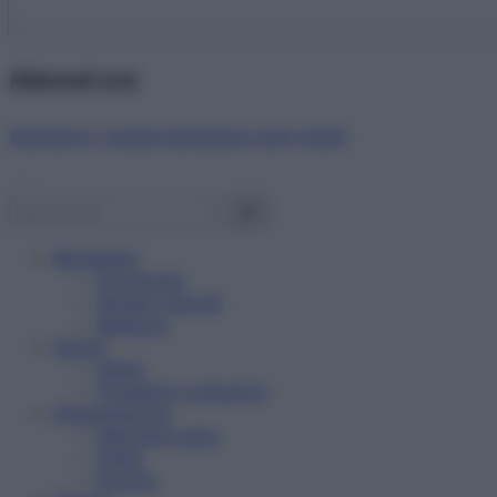
Abbonati ora!
Starbene ti regala benessere ogni mese!
Benessere
Psicologia
Rimedi naturali
Bellezza
Salute
News
Problemi e soluzioni
Alimentazione
Mangiare sano
Diete
Ricette