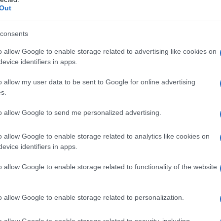
Out
consents
o allow Google to enable storage related to advertising like cookies on
no qualsiasi degli eccipienti; – anuria; – emorragia
evice identifiers in apps.
se tali soggetti si presentano già in stato di
coma epatico; – ipernatremia (per la soluzione II) –
o allow my user data to be sent to Google for online advertising
I) In concomitanza di trasfusioni di sangue, le soluzioni
s.
te tramite lo stesso catetere di infusione con
pseudoagglutinazione e emolisi.
to allow Google to send me personalized advertising.
o allow Google to enable storage related to analytics like cookies on
evice identifiers in apps.
5 % (soluzione III) sono isotoniche con il sangue. La
a con il sangue. Il medicinale deve essere
o allow Google to enable storage related to functionality of the website
ndovenosa a velocità di infusione controllata. La
i cliniche, quadro elettrolitico e osmolarità e dal
e somministrato ad una velocità non superiore a 0,4 –
o allow Google to enable storage related to personalization.
ni
Gli studi clinici e la pratica non hanno mostrato
iani e più giovani a seguito di somministrazione di
o allow Google to enable storage related to security, including