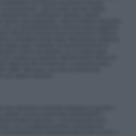
in trattamento con farmaci ad azione inotropa
corticotropinici. I sali di sodio devono essere
 ipertensione, insufficienza cardiaca, edema
e ridotta, pre–eclampsia, o altre condizioni associate
o 4.5). La somministrazione continua senza aggiunta
te l’infusione è buona norma monitorare il bilancio
matica e l’equilibrio acido–base. Nei pazienti pediatrici,
con basso peso corporeo, la somministrazione di
licemia. Inoltre, nei bambini con un basso peso
 può causare un aumento dell’osmolarità sierica ed
po l’apertura del contenitore. La soluzione deve
le visibili. Serve per una sola ed ininterrotta
n può essere utilizzato.
a sono associati a diminuita tolleranza di glucidi e
to latente, occorre monitorare attentamente il
temporanea di glucosio. I corticosteroidi sono
 acqua, con conseguente edema e ipertensione:
a somministrazione contemporanea di sali di sodio e