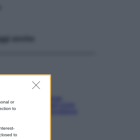
L
ggi anche
Capelli spezzati lungo
sonal or
l’attaccatura? Scopri come
ection to
risolvere l’annoso problema
nterest-
closed to