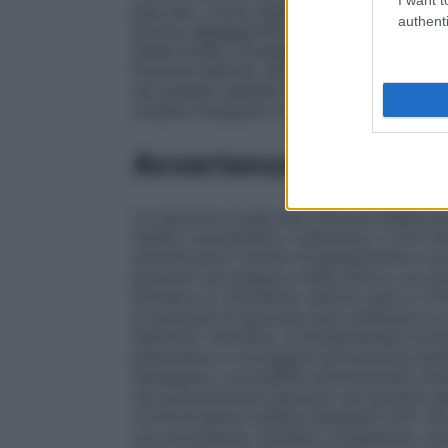
glucosio. Come regola generale, occorre c
authenti
anziani.
Bambini
Nei bambini la sicurezza 
determinate. Il dosaggio e la velocità di
funzione dell’età, del peso e delle condiz
nei pazienti pediatrici e soprattutto nei
(vedere Paragrafo 4.4).
Avvertenze
Le soluzioni di glucosio devono essere s
mellito conclamato o subclinico o con into
minimizzare il rischio di iperglicemia e c
glucosio nel sangue e nelle urine e, se ri
fornisce un contributo calorico pari a 3.7
di soluzioni di glucosio può verificarsi un
elettroliti. Pertanto, è fondamentale monitor
plasmatica e correggere gli eventuali sbil
necessario, è possibile somministrare vita
nel somministrare glucosio nei pazienti gl
corticotropina (vedere paragrafo 4.5). Per
con scompenso cardiaco congestizio, insuff