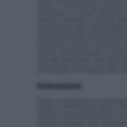
edema con ritenzione salina; in pazienti 
cardiaca o con farmaci corticosteroidei o 
somministrati con cautela in pazienti con
periferico o polmonare, funzionalità renal
alla ritenzione di sodio (vedere Paragraf
di potassio può causare ipokaliemia Duran
dei fluidi, gli elettroliti, l’osmolarità plas
in particolare nei neonati e nei bambini 
glucosio può aumentare il rischio di iperg
corporeo, un’infusione rapida o eccessiva
emorragia intracerebrale. Usare subito do
essere limpida, incolore e priva di particel
somministrazione e l’eventuale residuo no
Interazioni
Poiché i corticosteroidi e la corticotropin
possibile manifestazione di diabete melli
paziente in caso di somministrazione con
associati con la ritenzione di sodio e di
pertanto, è necessario usare cautela nell