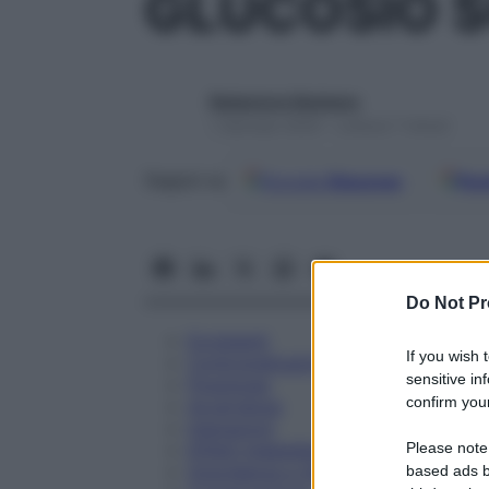
GLUCOSIO SO
Redazione Starbene
1 Gennaio 2025 – Lettura 7 minuti
Google
Discover
Fon
Seguici su
Do Not Pr
Eccipienti
If you wish 
Controindicazioni
sensitive in
Posologia
confirm your
Avvertenze
Interazioni
Please note
Effetti Indesiderati
Gravidanza e Allattamento
based ads b