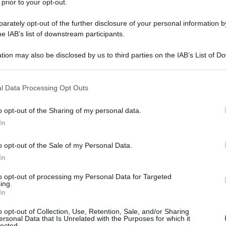
 prior to your opt-out.
rately opt-out of the further disclosure of your personal information by
he IAB’s list of downstream participants.
 ANIDRO/SODIO CLORURO
tion may also be disclosed by us to third parties on the IAB’s List of 
Descrizione tipo ricetta:
RR – RIPETIBILE
 that may further disclose it to other third parties.
10V IN 6MESI
 that this website/app uses one or more Google services and may gath
l Data Processing Opt Outs
Forma farmaceutica:
SOLUZIONE
including but not limited to your visit or usage behaviour. You may click 
INIETTABILE
 to Google and its third-party tags to use your data for below specifi
o opt-out of the Sharing of my personal data.
ogle consent section.
In
o opt-out of the Sale of my Personal Data.
 in associazione ad un apporto di cloruro di sodio e
sono anche indicate per un ripristino delle
In
so di ipoglicemia.
La soluzione III
è anche indicata
iazione ad un minimo apporto calorico
to opt-out of processing my Personal Data for Targeted
ing.
In
o opt-out of Collection, Use, Retention, Sale, and/or Sharing
ersonal Data that Is Unrelated with the Purposes for which it
lected.