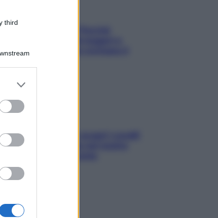
 third
Fame dopo cena? Perché
succede e 6 snack leggeri e
appetitosi che non rovinano il
Downstream
sonno
er and store
to grant or
ed purposes
Non solo Maldive: scopri i coralli
che si nascondono nel nostro
Mediterraneo (e come
proteggerli)