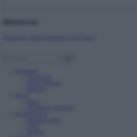
Abbonati ora!
Starbene ti regala benessere ogni mese!
Benessere
Psicologia
Rimedi naturali
Bellezza
Salute
News
Problemi e soluzioni
Alimentazione
Mangiare sano
Diete
Ricette