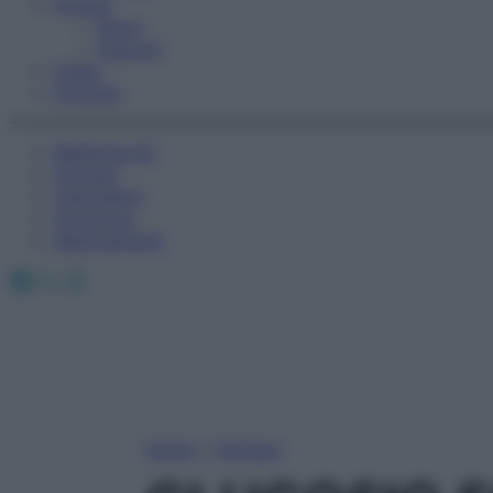
Fitness
Sport
Esercizi
Video
Podcast
Medicina AZ
Farmaci
Calcolatori
Oroscopo
Abbonamenti
Facebook
X
Instagram
Home
»
Farmaci