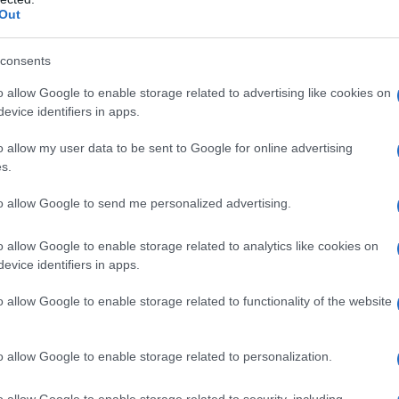
Out
consents
no qualsiasi degli eccipienti; – anuria; – emorragia
o allow Google to enable storage related to advertising like cookies on
(se tali soggetti si presentano già in stato di
evice identifiers in apps.
coma epatico; – ipernatremia (per la soluzione II); –
 concomitanza di trasfusioni di sangue, le soluzioni di
o allow my user data to be sent to Google for online advertising
 tramite lo stesso catetere di infusione con sangue
s.
glutinazione e di emolisi.
to allow Google to send me personalized advertising.
o allow Google to enable storage related to analytics like cookies on
evice identifiers in apps.
ne I) è isotonica con il sangue. La soluzione al 5% di
l sangue. Il medicinale deve essere somministrato con
tà di infusione controllata. La dose è dipendente
o allow Google to enable storage related to functionality of the website
lettrolitico e osmolarità e dal deficit di sodio. Il
na velocità non superiore a 0,4 – 0,8 g di
rebbe essere necessario monitorare il bilancio
o allow Google to enable storage related to personalization.
erico e altri elettroliti prima e durante la
enti con aumento del rilascio non osmotico di
o allow Google to enable storage related to security, including