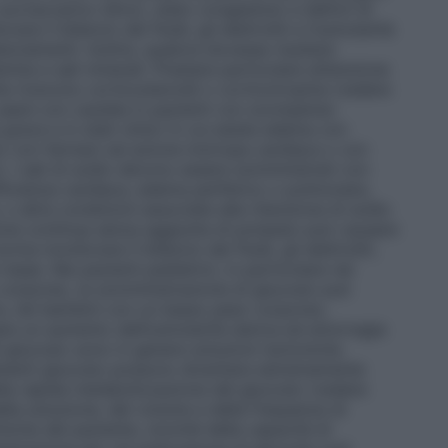
 sovraccarico idrico, stato congestizio e deficit di
are il bilancio dei fluidi, gli elettroliti e l’osmolarità
anciamenti. Inoltre, qualora dovesse risultare
mine e sali minerali. Prestare particolare attenzione
he ricevono corticosteroidi o corticotropina (vedere
 usare con cautela in pazienti con scompenso
grave e in stati clinici in cui esiste edema con
nto con farmaci ad azione inotropa cardiaca o con
i. I sali di sodio devono essere somministrati con
ufficienza cardiaca, edema periferico o polmonare,
 o altre condizioni associate alla ritenzione di sodio
one continua senza aggiunta di potassio può causare
ma monitorare il bilancio dei fluidi, gli elettroliti,
-base. Nei pazienti pediatrici, in particolare nei
corporeo, la somministrazione di glucosio può
tre, nei bambini con un basso peso corporeo,
are un aumento dell’osmolarità sierica ed emorragia
 glucosio sono in genere soluzioni isotoniche.
ntenenti glucosio possono diventare estremamente
ella rapida metabolizzazione del glucosio (vedere
lla soluzione, del volume e della frequenza di
liniche del paziente, nonché della capacità di