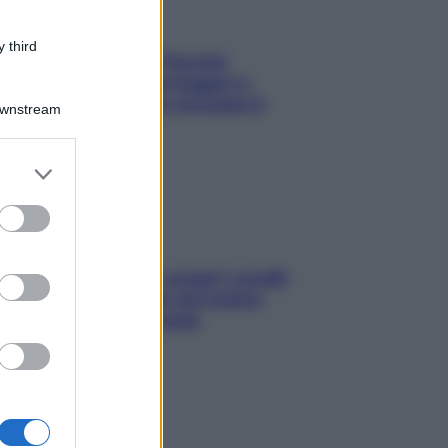
 third
Fame dopo cena? Perché
succede e 6 snack leggeri e
appetitosi che non rovinano il
Downstream
sonno
er and store
to grant or
ed purposes
Non solo Maldive: scopri i coralli
che si nascondono nel nostro
Mediterraneo (e come
proteggerli)