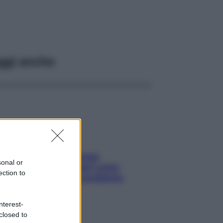
ggi anche
Capelli spezzati lungo
sonal or
l’attaccatura? Scopri come
ection to
risolvere l’annoso problema
nterest-
closed to