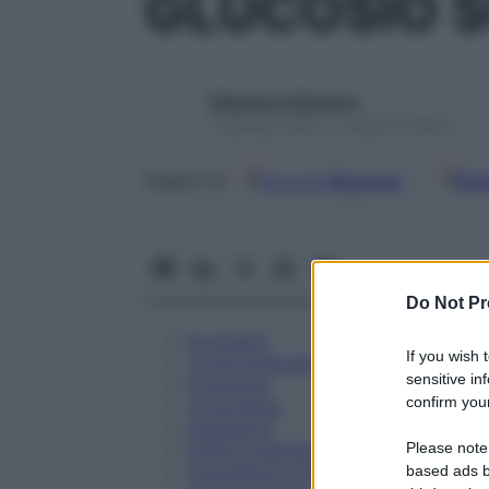
GLUCOSIO S
Redazione Starbene
1 Gennaio 2025 – Lettura 9 minuti
Google
Discover
Fon
Seguici su
Do Not Pr
Eccipienti
If you wish 
Controindicazioni
sensitive in
Posologia
confirm your
Avvertenze
Interazioni
Please note
Effetti Indesiderati
Gravidanza e Allattamento
based ads b