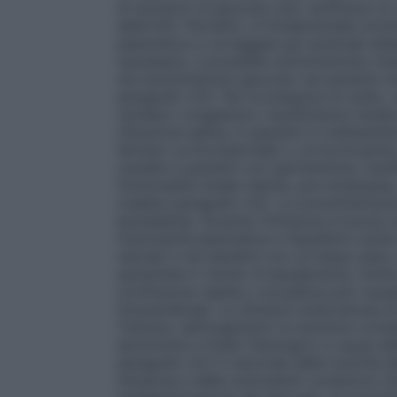
di soluzioni di glucosio può verificarsi un
elettroliti. Pertanto, è fondamentale monitor
plasmatica e correggere gli eventuali sbil
necessario, è possibile somministrare vita
nel somministrare glucosio nei pazienti c
paragrafo 4.5). Per la presenza di sodio,
cardiaco congestizio, insufficienza renale 
ritenzione salina; in pazienti in trattame
farmaci corticosteroidei o corticotropinic
cautela in pazienti con ipertensione, ins
funzionalità renale ridotta, pre-eclampsia,
(vedere paragrafo 4.5). La somministrazi
ipokaliemia. Durante l’infusione è buona nor
l’osmolarità plasmatica e l’equilibrio acido
neonati e nei bambini con un basso peso 
aumentare il rischio di iperglicemia. Inol
un’infusione rapida o eccessiva può caus
intracerebrale. Le infusioni endovenose di
Tuttavia, nell’organismo le soluzioni co
ipotoniche a livello fisiologico a causa d
paragrafo 4.2) A seconda della tonicità de
infusione e delle sottostanti condizioni c