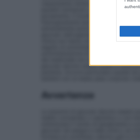
vasopressina (sindrome della secrezione 
authenti
pazienti sottoposti a terapia concomitante
iponatremia. Il monitoraggio del sodio si
fisiologicamente ipotoniche. Glucosio con
estremamente ipotonico dopo la somminis
glucosio nell’organismo (vedere paragrafi 
clinica non hanno mostrato differenze nell
seguito di somministrazione di glucosio. 
somministrazione di farmaci a pazienti an
del medicinale non sono state determinate
glucosio devono essere scelte in funzione 
paziente. Occorre particolare cautela nei 
bambini con un basso peso corporeo (ved
Avvertenze
Le soluzioni di glucosio devono essere s
mellito conclamato o subclinico o con into
minimizzare il rischio di iperglicemia e c
glucosio nel sangue e nelle urine e, se ri
fornisce un contributo calorico pari a 3,7