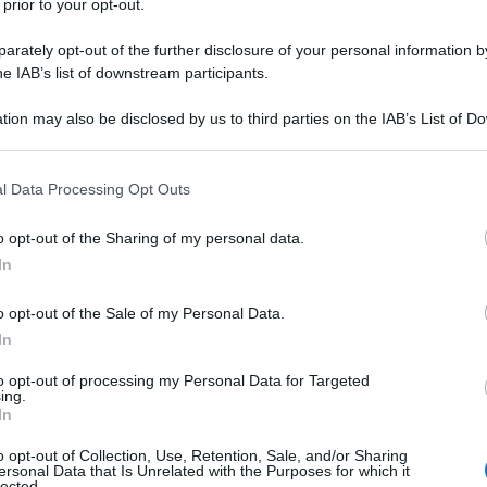
 prior to your opt-out.
rately opt-out of the further disclosure of your personal information by
he IAB’s list of downstream participants.
 ANIDRO/SODIO CLORURO
tion may also be disclosed by us to third parties on the IAB’s List of 
Descrizione tipo ricetta:
RR – RIPETIBILE
 that may further disclose it to other third parties.
10V IN 6MESI
 that this website/app uses one or more Google services and may gath
l Data Processing Opt Outs
Forma farmaceutica:
SOLUZIONE
including but not limited to your visit or usage behaviour. You may click 
INIETTABILE
 to Google and its third-party tags to use your data for below specifi
o opt-out of the Sharing of my personal data.
ogle consent section.
In
o opt-out of the Sale of my Personal Data.
 in associazione ad un apporto di sodio cloruro e ad
entrazioni ematiche di glucosio in caso di
In
to opt-out of processing my Personal Data for Targeted
ing.
In
o opt-out of Collection, Use, Retention, Sale, and/or Sharing
ersonal Data that Is Unrelated with the Purposes for which it
lected.