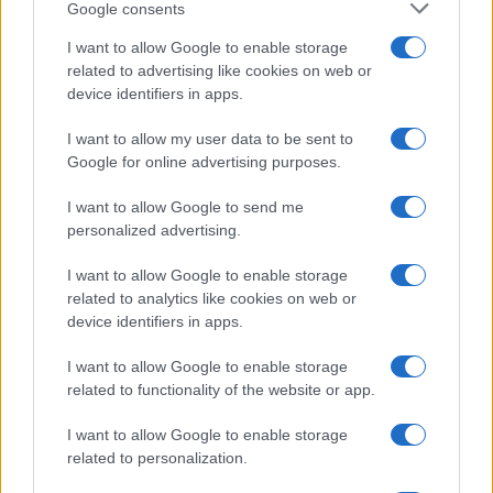
Google consents
I want to allow Google to enable storage
related to advertising like cookies on web or
device identifiers in apps.
I want to allow my user data to be sent to
Google for online advertising purposes.
I want to allow Google to send me
personalized advertising.
I want to allow Google to enable storage
related to analytics like cookies on web or
device identifiers in apps.
I want to allow Google to enable storage
related to functionality of the website or app.
I want to allow Google to enable storage
related to personalization.