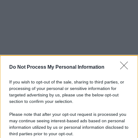
Do Not Process My Personal Information
If you wish to opt-out of the sale, sharing to third parties, or
processing of your personal or sensitive information for
targeted advertising by us, please use the below opt-out
section to confirm your selection.
Please note that after your opt-out request is processed you
may continue seeing interest-based ads based on personal
information utilized by us or personal information disclosed to
third parties prior to your opt-out.