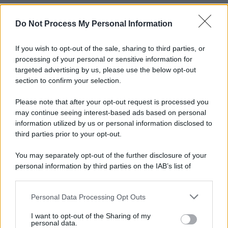
Do Not Process My Personal Information
If you wish to opt-out of the sale, sharing to third parties, or
processing of your personal or sensitive information for
targeted advertising by us, please use the below opt-out
section to confirm your selection.
Please note that after your opt-out request is processed you
may continue seeing interest-based ads based on personal
information utilized by us or personal information disclosed to
third parties prior to your opt-out.
You may separately opt-out of the further disclosure of your
personal information by third parties on the IAB’s list of
downstream participants.
Personal Data Processing Opt Outs
This information may also be disclosed by us to third parties
on the IAB’s List of Downstream Participants that may further
I want to opt-out of the Sharing of my
disclose it to other third parties.
personal data.