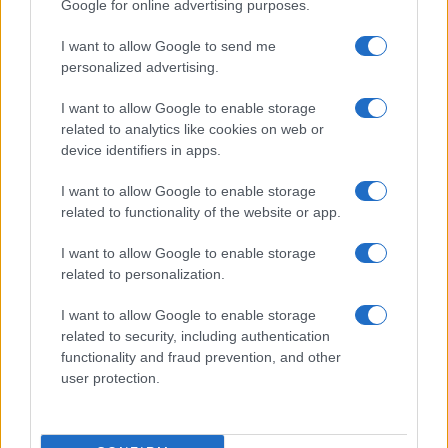
Google for online advertising purposes.
I want to allow Google to send me
personalized advertising.
I want to allow Google to enable storage
related to analytics like cookies on web or
device identifiers in apps.
I want to allow Google to enable storage
related to functionality of the website or app.
I want to allow Google to enable storage
related to personalization.
I want to allow Google to enable storage
related to security, including authentication
functionality and fraud prevention, and other
user protection.