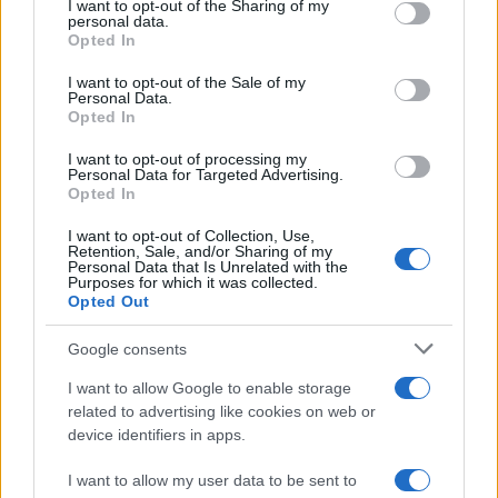
I want to opt-out of the Sharing of my
disclose it to other third parties.
personal data.
Opted In
Please note that this website/app uses one or more Google
services and may gather and store information including but
I want to opt-out of the Sale of my
Personal Data.
not limited to your visit or usage behaviour. You may click to
Opted In
grant or deny consent to Google and its third-party tags to
use your data for below specified purposes in below Google
I want to opt-out of processing my
consent section.
Personal Data for Targeted Advertising.
Opted In
I want to opt-out of Collection, Use,
Retention, Sale, and/or Sharing of my
Personal Data that Is Unrelated with the
Purposes for which it was collected.
Opted Out
Google consents
I want to allow Google to enable storage
related to advertising like cookies on web or
device identifiers in apps.
I want to allow my user data to be sent to