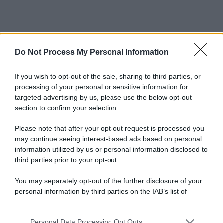
Do Not Process My Personal Information
If you wish to opt-out of the sale, sharing to third parties, or
processing of your personal or sensitive information for
targeted advertising by us, please use the below opt-out
section to confirm your selection.
Please note that after your opt-out request is processed you
may continue seeing interest-based ads based on personal
information utilized by us or personal information disclosed to
third parties prior to your opt-out.
You may separately opt-out of the further disclosure of your
personal information by third parties on the IAB’s list of
downstream participants.
Personal Data Processing Opt Outs
This information may also be disclosed by us to third parties