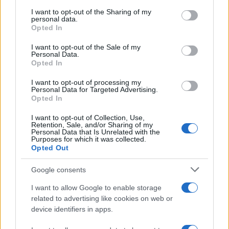
on the IAB’s List of Downstream Participants that may further
I want to opt-out of the Sharing of my
disclose it to other third parties.
personal data.
Opted In
Please note that this website/app uses one or more Google
services and may gather and store information including but
I want to opt-out of the Sale of my
Personal Data.
not limited to your visit or usage behaviour. You may click to
Opted In
grant or deny consent to Google and its third-party tags to
use your data for below specified purposes in below Google
I want to opt-out of processing my
consent section.
Personal Data for Targeted Advertising.
Opted In
I want to opt-out of Collection, Use,
Retention, Sale, and/or Sharing of my
Personal Data that Is Unrelated with the
Purposes for which it was collected.
Opted Out
Google consents
I want to allow Google to enable storage
related to advertising like cookies on web or
device identifiers in apps.