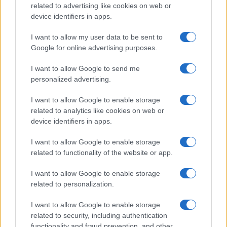
related to advertising like cookies on web or
device identifiers in apps.
I want to allow my user data to be sent to
Google for online advertising purposes.
I want to allow Google to send me
personalized advertising.
I want to allow Google to enable storage
related to analytics like cookies on web or
device identifiers in apps.
I want to allow Google to enable storage
related to functionality of the website or app.
I want to allow Google to enable storage
related to personalization.
I want to allow Google to enable storage
related to security, including authentication
functionality and fraud prevention, and other