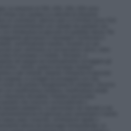
gue. Le soluzioni al 10%, 20%, 33%, 50% sono
 infuse con cautela e a velocità di infusione
e un contributo calorico pari a 3,74 Kcal (circa 15,6
essere somministrare con cautela nei pazienti con
con intolleranza al glucosio di qualsiasi natura. Per
onseguente glicosuria, è necessario monitorare il
chiesto, somministrare insulina. Durante un uso
cosio può verificarsi un sovraccarico idrico, stato
ticolare di potassio e fosfato. Pertanto, è
resente nel sangue ed eventualmente correggere gli
ttrolitico. Inoltre, qualora dovesse risultare
mine e sali minerali. Quando l’infusione di glucosio
sospesa, si consiglia di proseguire con una
 modo da evitare l’ipoglicemia di rimbalzo. Occorre
ti con insufficienza cardiaca, insufficienza renale
 e ritenzione idrosalina. Prestare particolare
 pazienti che ricevono corticosteroidi o
pazienti pediatrici, in particolare nei neonati e nei
omministrazione di glucosio può aumentare il rischio
un basso peso corporeo, un’infusione rapida o
olarità sierica ed emorragia intracerebrale. Le