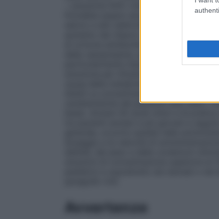
– soluzione 50%: trattamento dell’ipoglic
authenti
Potrebbe essere necessario monitorare il bil
sierico e altri elettroliti prima e durante 
aumento del rilascio non osmotico di vas
di ormone antidiuretico, SIADH) e nei paz
della vasopressina, per il rischio di ipona
particolarmente importante per le soluzio
soluzione per infusione può diventare es
causa della metabolizzazione del glucosio 
Adulti
La concentrazione della soluzione 
caratteristiche del paziente (età, peso, con
base).
Anziani
Gli studi clinici e la prati
tra pazienti anziani e più giovani a segu
generale, occorre cautela nella somminist
dosaggio e la velocità di somministrazion
dell’età, del peso e delle condizioni clin
soluzioni di concentrazione superiore al 1
pediatrici e soprattutto nei neonati o n
paragrafo 4.4).
Avvertenze