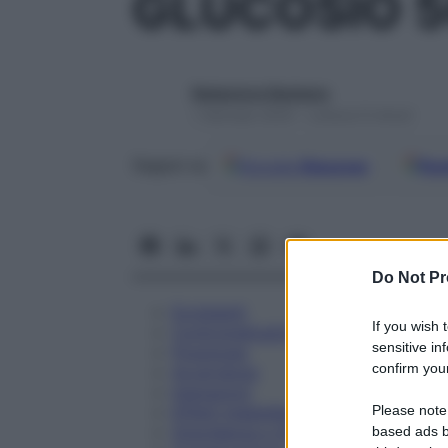
GLUCOSIO 
Redazione Starbene
1 Gennaio 2025 – Lettura 9 minuti
Google
Discover
Fon
Seguici su
Do Not Pr
Eccipienti
If you wish 
Controindicazioni
sensitive in
Posologia
confirm your
Avvertenze
Interazioni
Please note
Effetti Indesiderati
Gravidanza e Allattamento
based ads b