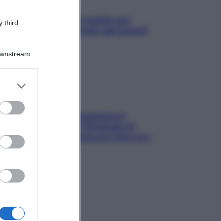
L’oroscopo food di Jupiter per
 third
l’estate 2026 dedicato agli amanti
del cibo
Downstream
er and store
to grant or
ed purposes
La trappola della dopamina ti
segue in spiaggia? Strategie di
digital detox per staccare davvero