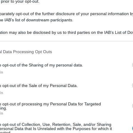
 prior to your opt-out.
rately opt-out of the further disclosure of your personal information by
he IAB’s list of downstream participants.
) MONOIDRATO
tion may also be disclosed by us to third parties on the IAB’s List of 
Descrizione tipo ricetta:
RR – RIPETIBILE
 that may further disclose it to other third parties.
10V IN 6MESI
 that this website/app uses one or more Google services and may gath
l Data Processing Opt Outs
Forma farmaceutica:
SOLUZIONE
including but not limited to your visit or usage behaviour. You may click 
INIETTABILE
 to Google and its third-party tags to use your data for below specifi
o opt-out of the Sharing of my personal data.
ogle consent section.
In
o opt-out of the Sale of my Personal Data.
le condizioni di idratazione in associazione ad un
ti che non necessitano di sali o in cui questi vadano
In
atiche di glucosio in caso di ipoglicemia.
to opt-out of processing my Personal Data for Targeted
ing.
In
o opt-out of Collection, Use, Retention, Sale, and/or Sharing
ersonal Data that Is Unrelated with the Purposes for which it
lected.