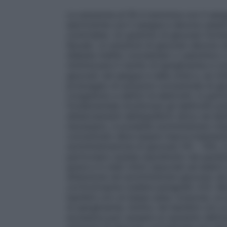
La soluzione al 5% è isotonica con il san
ipertoniche con il sangue e devono essere
controllata. Un grammo di glucosio fornisc
Kjoule). Le soluzioni di glucosio devono 
diabete mellito conclamato o subclinico o 
minimizzare il rischio di iperglicemia e c
glucosio nel sangue e nelle urine e, se ri
prolungato di soluzioni concentrate di glu
congestizio e deficit di elettroliti, in par
fondamentale monitorare gli elettroliti p
sbilanciamenti dell’equilibrio idrico ed ele
necessario, è possibile somministrare vita
concentrato deve essere improvvisamente 
somministrazione di glucosio 5% – 10%, in
particolare cautela soprattutto nei pazien
grave e in stati clinici associati ad edemi
attenzione nel somministrare glucosio nei
corticotropina (vedere paragrafo 4.5). Nei 
bambini con un basso peso corporeo, la s
di iperglicemia. Inoltre, nei bambini con 
eccessiva può causare un aumento dell’osm