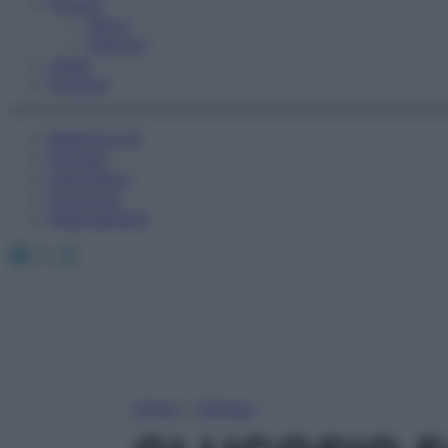
Fitness
Sport
Esercizi
Video
Podcast
Medicina AZ
Farmaci
Calcolatori
Oroscopo
Abbonamenti
Facebook
X
Instagram
Home
»
Farmaci