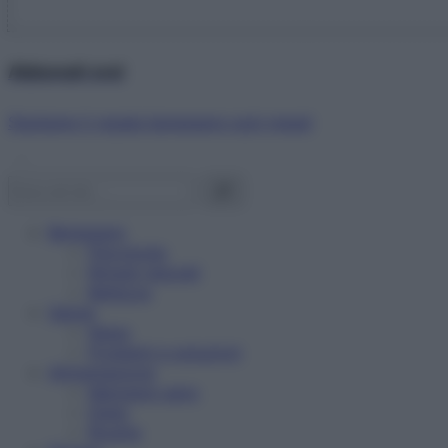
Abbonati ora!
Starbene ti regala benessere ogni mese!
Benessere
Psicologia
Rimedi naturali
Bellezza
Salute
News
Problemi e soluzioni
Alimentazione
Mangiare sano
Diete
Ricette