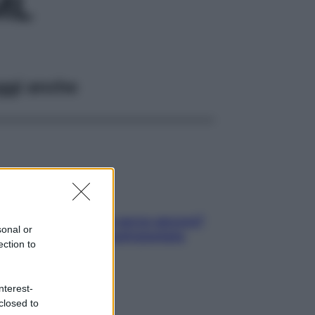
ML
ggi anche
Contare le calorie serve ancora?
sonal or
La risposta della nutrizionista
ection to
nterest-
closed to