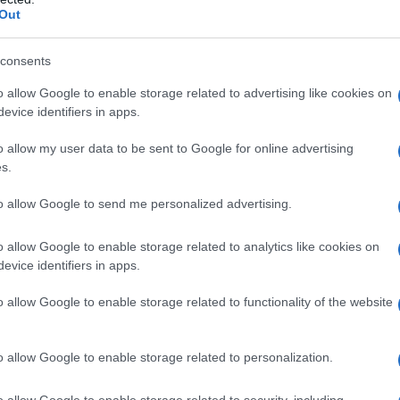
Out
consents
no qualsiasi degli eccipienti; – pazienti con anuria; –
o allow Google to enable storage related to advertising like cookies on
i affetti da delirium tremens (se tali soggetti si
evice identifiers in apps.
 – paziente gravemente disidratati; – pazienti in
devono essere somministrate tramite lo stesso
o allow my user data to be sent to Google for online advertising
r il possibile rischio di pseudoagglutinazione e di
s.
to allow Google to send me personalized advertising.
o allow Google to enable storage related to analytics like cookies on
evice identifiers in apps.
ate per via endovenosa. Le soluzioni al 20%, 33%,
vamente per catetere venoso centrale. Qualora
le soluzioni perifericamente, ad esempio nel
o allow Google to enable storage related to functionality of the website
che, le soluzioni devono essere iniettate molto
del braccio. La velocità di infusione generalmente è
 Di seguito si riportano indicazioni generali sulla
o allow Google to enable storage related to personalization.
cosio. – soluzioni 5%-10%: reintegrazione dei liquidi e
razione calorica e limitata reintegrazione dei liquidi;
o allow Google to enable storage related to security, including