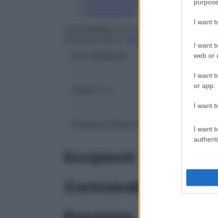
Conservazione
purpose
Composizione
I want 
S.M.FARMACEUTICI Srl
Principio attivo:
GLUCOSIO (DESTROSIO
I want t
ATC:
B05BA03
web or d
I want t
or app.
Classe 1:
C
I want t
Presenza Lattosio:
No
I want t
authenti
Eccipienti
Controindicazioni
Posologia