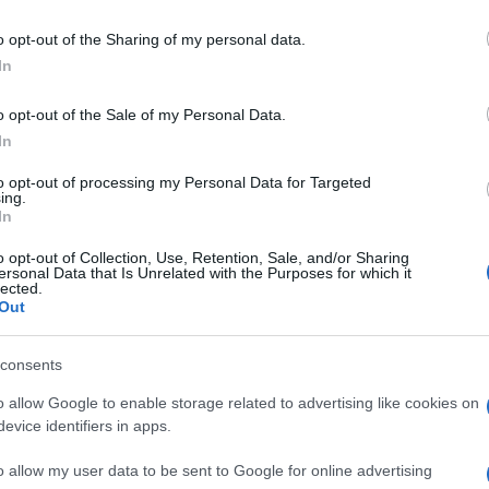
% 1LT SACCA
including but not limited to your visit or usage behaviour. You may click 
 to Google and its third-party tags to use your data for below specifi
o opt-out of the Sharing of my personal data.
ogle consent section.
In
o opt-out of the Sale of my Personal Data.
Le
In
ti preferite
to opt-out of processing my Personal Data for Targeted
ing.
In
o opt-out of Collection, Use, Retention, Sale, and/or Sharing
ersonal Data that Is Unrelated with the Purposes for which it
lected.
Out
consents
o allow Google to enable storage related to advertising like cookies on
evice identifiers in apps.
o allow my user data to be sent to Google for online advertising