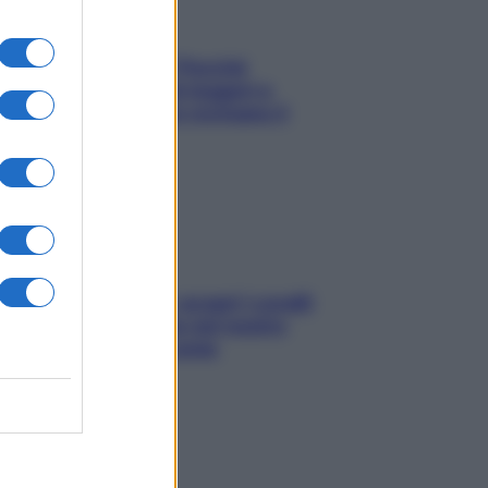
Fame dopo cena? Perché
succede e 6 snack leggeri e
appetitosi che non rovinano il
sonno
Non solo Maldive: scopri i coralli
che si nascondono nel nostro
Mediterraneo (e come
proteggerli)