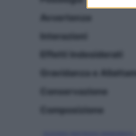
Avvertenze
Interazioni
Effetti Indesiderati
Gravidanza e Allatta
Conservazione
Composizione
GLUCOSIO (DESTROSIO) MONOIDRATO