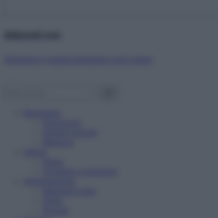
Abbonati ora!
Starbene ti regala benessere ogni mese!
Benessere
Psicologia
Rimedi naturali
Bellezza
Salute
News
Problemi e soluzioni
Alimentazione
Mangiare sano
Diete
Ricette