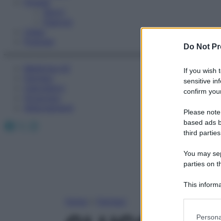
Fitness
Sport
Esercizi
Video
Podcast
Do Not Pr
Medicina AZ
If you wish 
Farmaci
sensitive in
Calcolatori
confirm your
Oroscopo
Abbonamenti
Please note
Facebook
X
Instagram
based ads b
third parties
You may sepa
parties on t
This informa
Participants
Home
»
Farmaci
Please note
Persona