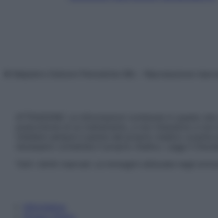
© Belpietro Edizioni Periodiche SRL – Riproduzione riser
ATTENZIONE: Le informazioni contenute in questo sito 
prescrizione di un trattamento, e non intendono e non 
chiedere sempre il parere del proprio medico curante e/o
necessario contattare il proprio medico. Leggi il Discl
Tutti i diritti riservati. Le immagini utilizzate negli ar
Informativa
Privacy Policy