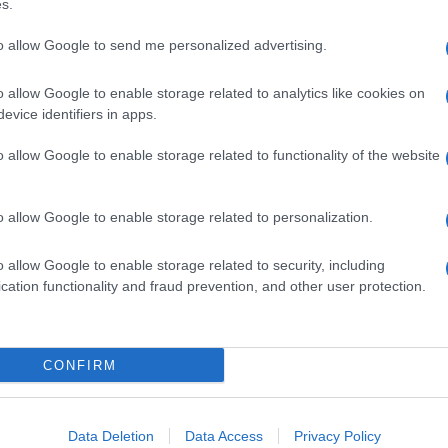
s.
to allow Google to send me personalized advertising.
) MONOIDRATO
o allow Google to enable storage related to analytics like cookies on
Descrizione tipo ricetta:
RR – RIPETIBILE
evice identifiers in apps.
10V IN 6MESI
o allow Google to enable storage related to functionality of the website
Forma farmaceutica:
SOLUZIONE
INIETTABILE
o allow Google to enable storage related to personalization.
o allow Google to enable storage related to security, including
cation functionality and fraud prevention, and other user protection.
CONFIRM
Data Deletion
Data Access
Privacy Policy