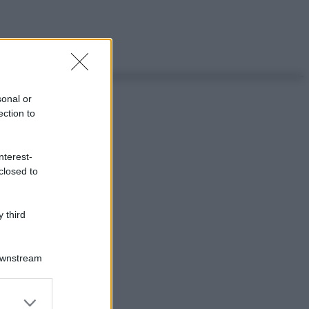
sonal or
ection to
nterest-
closed to
 third
Downstream
er and store