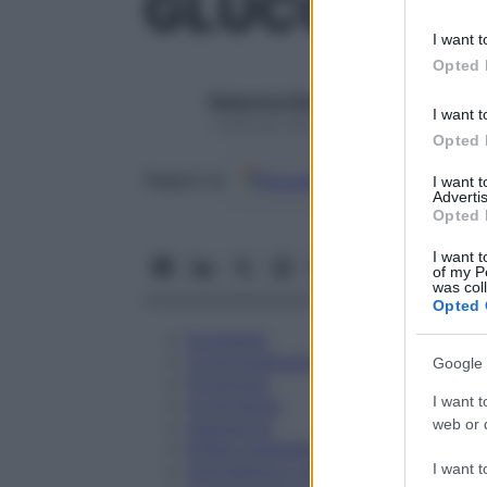
GLUCOSIO 5
information 
deny consent
I want t
in below Go
Opted 
Redazione Starbene
I want t
1 Gennaio 2025 – Lettura 1 minuto
Opted 
Google
Discover
Fon
Seguici su
I want 
Advertis
Opted 
I want t
of my P
was col
Opted 
Eccipienti
Controindicazioni
Google 
Posologia
I want t
Avvertenze
web or d
Interazioni
Effetti Indesiderati
Gravidanza e Allattamento
I want t