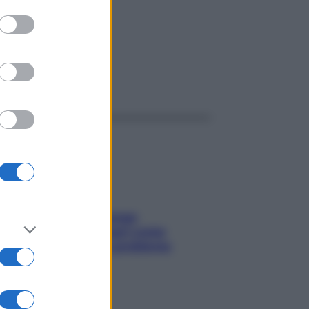
to grant or
ed purposes
ggi anche
Capelli spezzati lungo
l’attaccatura? Scopri come
risolvere l’annoso problema