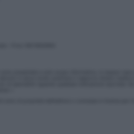
vata – P.Iva 13673600964
sono presentate a solo scopo informativo, in nessun caso p
devono in alcun modo sostituire il rapporto diretto medico-p
 di specialisti riguardo qualsiasi indicazione riportata. Se
aimer »
ticoli sono di proprietà dell’editore o concesse in licenza per 