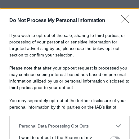
Do Not Process My Personal Information
If you wish to opt-out of the sale, sharing to third parties, or
processing of your personal or sensitive information for
targeted advertising by us, please use the below opt-out
section to confirm your selection.
Please note that after your opt-out request is processed you
may continue seeing interest-based ads based on personal
information utilized by us or personal information disclosed to
third parties prior to your opt-out.
You may separately opt-out of the further disclosure of your
personal information by third parties on the IAB’s list of
downstream participants.
Personal Data Processing Opt Outs
This information may also be disclosed by us to third parties
on the IAB’s List of Downstream Participants that may further
I want to opt-out of the Sharing of my