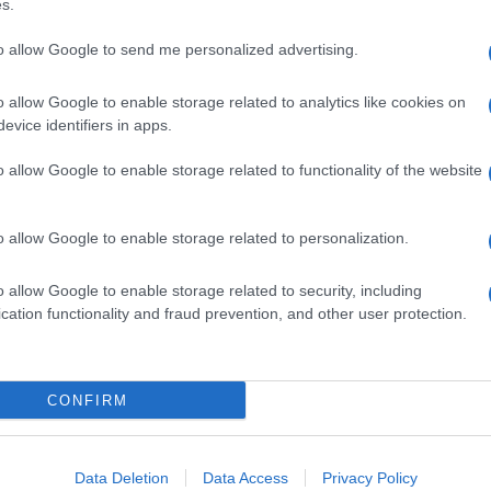
s.
to allow Google to send me personalized advertising.
) MONOIDRATO
o allow Google to enable storage related to analytics like cookies on
Descrizione tipo ricetta:
RR – RIPETIBILE
evice identifiers in apps.
10V IN 6MESI
o allow Google to enable storage related to functionality of the website
Forma farmaceutica:
SOLUZIONE
INIETTABILE
o allow Google to enable storage related to personalization.
o allow Google to enable storage related to security, including
cation functionality and fraud prevention, and other user protection.
CONFIRM
Data Deletion
Data Access
Privacy Policy