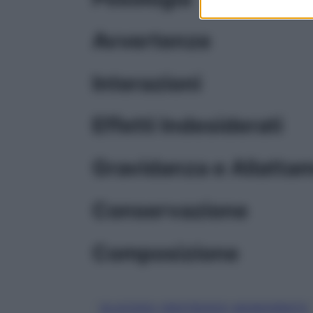
Avvertenze
Interazioni
Effetti Indesiderati
Gravidanza e Allatta
Conservazione
Composizione
GLUCOSIO (DESTROSIO) MONOIDRATO