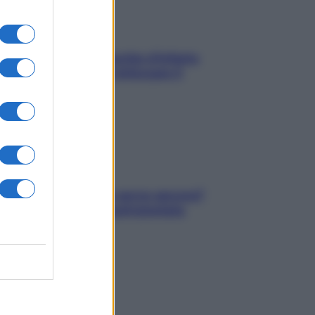
In menopausa il rischio d’infarto
aumenta: è ora di rinforzare il
cuore
Contare le calorie serve ancora?
La risposta della nutrizionista