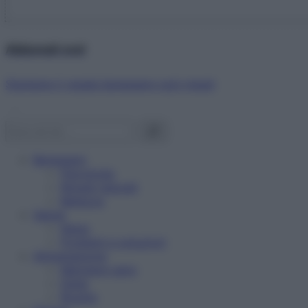
Abbonati ora!
Starbene ti regala benessere ogni mese!
Benessere
Psicologia
Rimedi naturali
Bellezza
Salute
News
Problemi e soluzioni
Alimentazione
Mangiare sano
Diete
Ricette