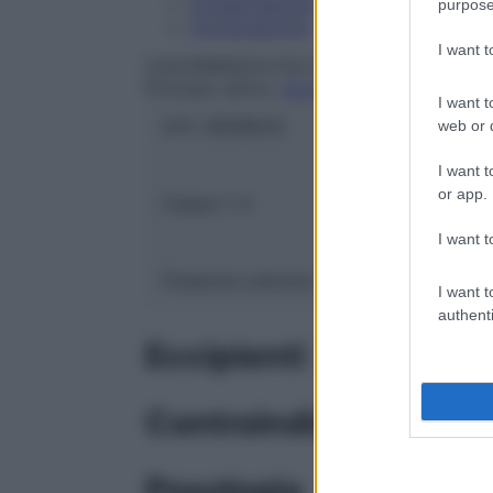
Conservazione
purpose
Composizione
I want 
S.M.FARMACEUTICI Srl
Principio attivo:
GLUCOSIO (DESTROSIO
I want t
ATC:
B05BA03
web or d
I want t
or app.
Classe 1:
A
I want t
Presenza Lattosio:
No
I want t
authenti
Eccipienti
Controindicazioni
Posologia