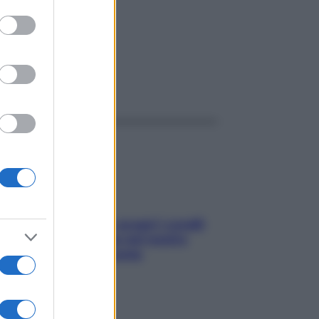
to grant or
ed purposes
ggi anche
Non solo Maldive: scopri i coralli
che si nascondono nel nostro
Mediterraneo (e come
proteggerli)