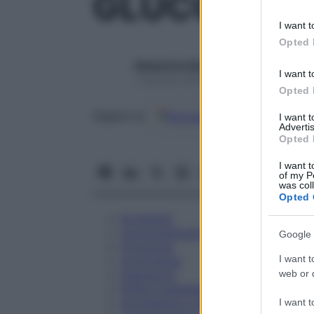
GLUCOSIO 5
information 
deny consent
I want t
in below Go
Opted 
Redazione Starbene
I want t
1 Gennaio 2025 – Lettura 1 minuto
Opted 
Google
Discover
Fon
Seguici su
I want 
Advertis
Opted 
I want t
of my P
was col
Opted 
Eccipienti
Controindicazioni
Google 
Posologia
I want t
Avvertenze
web or d
Interazioni
Effetti Indesiderati
Gravidanza e Allattamento
I want t