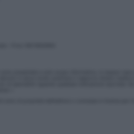
vata – P.Iva 13673600964
sono presentate a solo scopo informativo, in nessun caso p
devono in alcun modo sostituire il rapporto diretto medico-p
 di specialisti riguardo qualsiasi indicazione riportata. Se
aimer »
ticoli sono di proprietà dell’editore o concesse in licenza per 