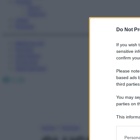
Fitness
Sport
Esercizi
Video
Podcast
Do Not Pr
Medicina AZ
If you wish 
Farmaci
sensitive in
Calcolatori
confirm your
Oroscopo
Abbonamenti
Please note
Facebook
X
Instagram
based ads b
third parties
You may sepa
parties on t
This informa
Participants
Home
»
Farmaci
Please note
Persona