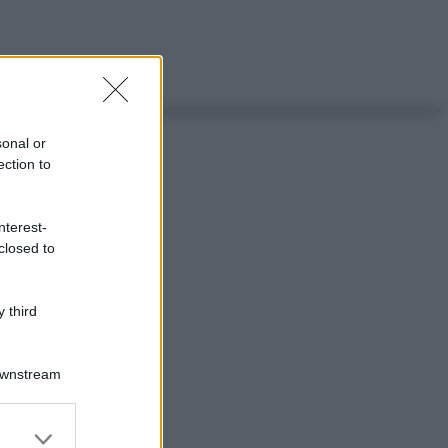
sonal or
ection to
nterest-
closed to
 third
Downstream
er and store