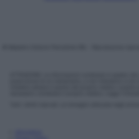
© Belpietro Edizioni Periodiche SRL – Riproduzione riser
ATTENZIONE: Le informazioni contenute in questo sito 
prescrizione di un trattamento, e non intendono e non 
chiedere sempre il parere del proprio medico curante e/o
necessario contattare il proprio medico. Leggi il Discl
Tutti i diritti riservati. Le immagini utilizzate negli ar
Informativa
Privacy Policy