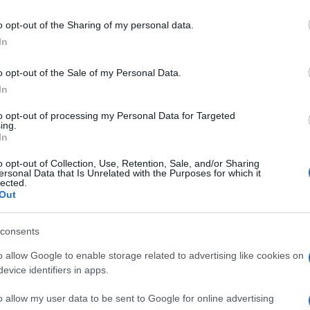
% 1FL 500ML
including but not limited to your visit or usage behaviour. You may click 
 to Google and its third-party tags to use your data for below specifi
o opt-out of the Sharing of my personal data.
ogle consent section.
In
o opt-out of the Sale of my Personal Data.
Le
In
ti preferite
to opt-out of processing my Personal Data for Targeted
ing.
In
o opt-out of Collection, Use, Retention, Sale, and/or Sharing
ersonal Data that Is Unrelated with the Purposes for which it
lected.
Out
consents
o allow Google to enable storage related to advertising like cookies on
evice identifiers in apps.
o allow my user data to be sent to Google for online advertising