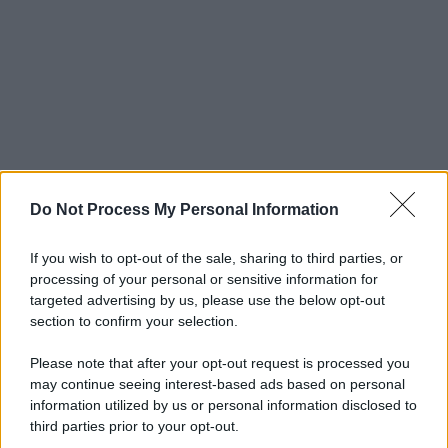
Do Not Process My Personal Information
If you wish to opt-out of the sale, sharing to third parties, or
processing of your personal or sensitive information for
targeted advertising by us, please use the below opt-out
section to confirm your selection.
Please note that after your opt-out request is processed you
may continue seeing interest-based ads based on personal
information utilized by us or personal information disclosed to
third parties prior to your opt-out.