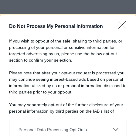
Do Not Process My Personal Information
If you wish to opt-out of the sale, sharing to third parties, or
processing of your personal or sensitive information for
targeted advertising by us, please use the below opt-out
section to confirm your selection.
Please note that after your opt-out request is processed you
may continue seeing interest-based ads based on personal
information utilized by us or personal information disclosed to
third parties prior to your opt-out.
You may separately opt-out of the further disclosure of your
personal information by third parties on the IAB’s list of
downstream participants.
Personal Data Processing Opt Outs
This information may also be disclosed by us to third parties