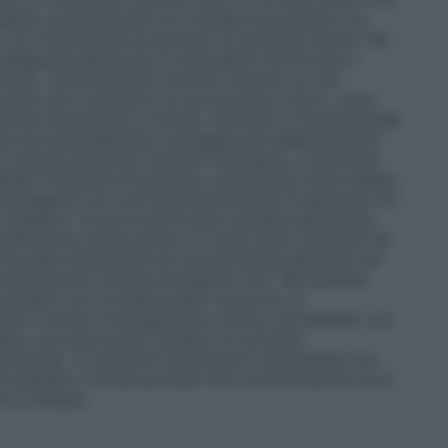
essere somministrate con cautela nei pazienti con
con intolleranza al glucosio di qualsiasi natura. Per
onseguente glicosuria, è necessario monitorare il
chiesto, somministrare insulina. Durante un uso
cosio può verificarsi un sovraccarico idrico, stato
rticolare di potassio e fosfato. Pertanto è fondamentale
ngue ed eventualmente correggere gli sbilanciamenti
ltre, qualora dovesse risultare necessario, è possibile
uando l’infusione di glucosio concentrato deve essere
 proseguire con una somministrazione di glucosio 5%
i rimbalzo. Occorre particolare cautela soprattutto
ufficienza renale grave e in stati clinici associati ad
rticolare attenzione nel somministrare glucosio nei
orticotropina (vedere paragrafo 4.5). Nei pazienti
ei bambini con un basso peso corporeo, la
 il rischio di iperglicemia. Inoltre, nei bambini con
pida o eccessiva può causare un aumento
cerebrale. Le soluzioni di glucosio concentrate non
ocutanea o intramuscolare. Non somministrare se la
on è integro.