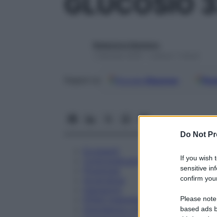
GLUCOSIO 3
Redazione Starbene
1 Gennaio 2025 – Lettura 7 minuti
Google
Discover
Fon
Seguici su
Do Not Pr
Eccipienti
If you wish 
Controindicazioni
sensitive in
Posologia
confirm your
Avvertenze
Interazioni
Please note
Effetti Indesiderati
Gravidanza e Allattamento
based ads b