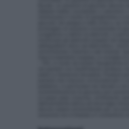
Kjoule). Le soluzioni di glucosio devono 
diabete mellito conclamato o subclinico o 
minimizzare il rischio di iperglicemia e c
glucosio nel sangue e nelle urine e, se ri
prolungato di soluzioni concentrate di glu
congestizio e deficit di elettroliti, in pa
monitorare gli elettroliti presenti nel sa
dell’equilibrio idrico ed elettrolitico. Ino
somministrare vitamine e sali minerali. Q
improvvisamente sospesa, si consiglia di
– 10%, in modo da evitare l’ipoglicemia d
nei pazienti con insufficienza cardiaca, ins
edemi e ritenzione idrosalina. Prestare pa
pazienti che ricevono corticosteroidi o c
pediatrici, in particolare nei neonati e n
somministrazione di glucosio può aumentare
un basso peso corporeo, un’infusione ra
dell’osmolarità sierica ed emorragia intra
devono essere somministrate per via sott
soluzione non è limpida e il contenitore n