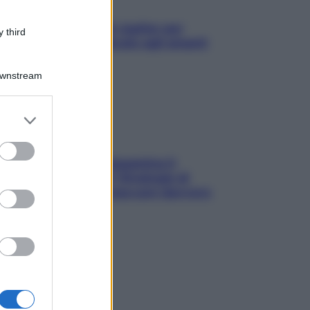
L’oroscopo food di Jupiter per
 third
l’estate 2026 dedicato agli amanti
del cibo
Downstream
er and store
to grant or
ed purposes
La trappola della dopamina ti
segue in spiaggia? Strategie di
digital detox per staccare davvero