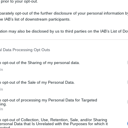
 prior to your opt-out.
rately opt-out of the further disclosure of your personal information by
he IAB’s list of downstream participants.
) MONOIDRATO
tion may also be disclosed by us to third parties on the IAB’s List of 
Descrizione tipo ricetta:
RR – RIPETIBILE
 that may further disclose it to other third parties.
10V IN 6MESI
 that this website/app uses one or more Google services and may gath
l Data Processing Opt Outs
Forma farmaceutica:
SOLUZIONE
including but not limited to your visit or usage behaviour. You may click 
INIETTABILE
 to Google and its third-party tags to use your data for below specifi
o opt-out of the Sharing of my personal data.
ogle consent section.
le condizioni di idratazione in associazione ad un
In
ti che non necessitano di sali o in cui questi vadano
atiche di glucosio in caso di ipoglicemia.
o opt-out of the Sale of my Personal Data.
In
to opt-out of processing my Personal Data for Targeted
ing.
In
o opt-out of Collection, Use, Retention, Sale, and/or Sharing
ersonal Data that Is Unrelated with the Purposes for which it
lected.