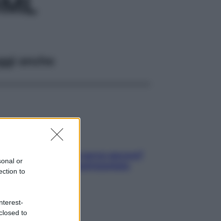
0ML
ggi anche
Contare le calorie serve ancora?
sonal or
La risposta della nutrizionista
ection to
nterest-
closed to