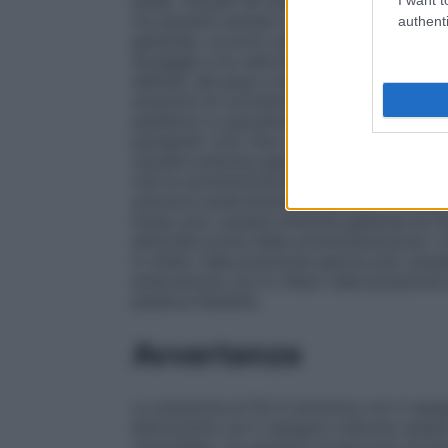
base).
Anziani
Gli studi clinici e la prati
tra pazienti anziani e più giovani a segu
authenti
generale, occorre cautela nella somminist
dosaggio e la velocità di somministrazion
dell’età, del peso e delle condizioni clin
soluzioni di concentrazione superiore al 1
pediatrici e soprattutto nei neonati o n
paragrafo 4.4). Non utilizzare contenitori
causare embolia gassosa, dovuta al residu
che la somministrazione del fluido dal co
soluzioni endovenose contenute in contenit
flusso può causare embolia gassosa se l’
eliminata prima della somministrazione. 
lo sfiato nella posizione aperta può caus
endovenosa con lo sfiato nella posizione
plastica flessibili.
Avvertenze
La soluzione al 5% è isotonica con il san
ipertoniche con il sangue e devono essere
controllata. Un grammo di glucosio fornisc