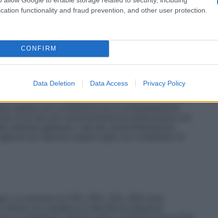
ca clinica non hanno mostrato differenze nella risposta
ito di somministrazione di glucosio. Come regola
cation functionality and fraud prevention, and other user protection.
razione di farmaci a pazienti anziani.
Bambini
Il
e del glucosio devono essere scelte in funzione
iche del paziente. Generalmente non vengono utilizzate
0%. Occorre particolare cautela nei pazienti
CONFIRM
ei bambini con un basso peso corporeo (vedere
 in plastica connessi in serie in quanto possono
o di aria proveniente dal contenitore primario prima
Data Deletion
Data Access
Privacy Policy
ntenitore secondario sia completata. Pressurizzare le
ori di plastica flessibili per aumentare le velocità di
aria residua nel contenitore non è completamente
L’uso di un set per somministrazione endovenosa con
are embolia gassosa. I set per somministrazione
 aperta non devono essere usati con contenitori di
gue. Le soluzioni al 10%, 20%, 33%, 50% sono
 infuse con cautela e a velocità di infusione
e un contributo calorico pari a 3,74 Kcal (circa 15,6