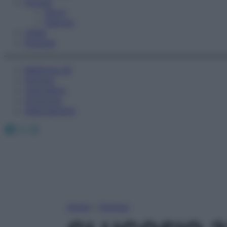
Fitness
Sport
Esercizi
Video
Podcast
Medicina AZ
Farmaci
Calcolatori
Oroscopo
Abbonamenti
Facebook
X
Instagram
Home
»
Farmaci