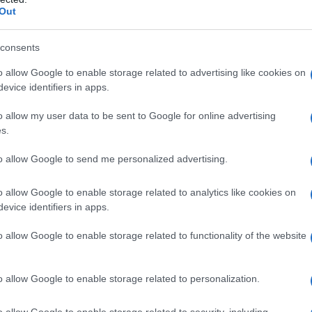
Out
no qualsiasi degli eccipienti; – pazienti con anurie; –
i affetti da delirium tremens (se tali soggetti si
consents
; – pazienti gravemente disidratati; – pazienti in coma
 essere somministrate tramite lo stesso catetere di
o allow Google to enable storage related to advertising like cookies on
le rischio di pseudoagglutinazione e di emolisi.
evice identifiers in apps.
o allow my user data to be sent to Google for online advertising
s.
ate per via endovenosa. Le soluzioni al 20%, 33%,
to allow Google to send me personalized advertising.
vamente per catetere venoso centrale. Qualora
le soluzioni perifericamente, ad esempio nel
o allow Google to enable storage related to analytics like cookies on
che, le soluzioni devono essere iniettate molto
evice identifiers in apps.
del braccio. La velocità di infusione generalmente è
 Di seguito si riportano indicazioni generali sulla
o allow Google to enable storage related to functionality of the website
cosio. – soluzioni 5%–10%: reintegrazione dei liquidi e
razione calorica e limitata reintegrazione dei liquidi;
emia dovuta a iperinsulinemia od altre cause.
Adulti
o allow Google to enable storage related to personalization.
cosio e la dose da impiegare dipendono dalle
dizioni cliniche, equilibrio idro–elettrolitico e acido–
o allow Google to enable storage related to security, including