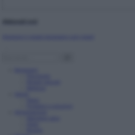
Abbonati ora!
Starbene ti regala benessere ogni mese!
Benessere
Psicologia
Rimedi naturali
Bellezza
Salute
News
Problemi e soluzioni
Alimentazione
Mangiare sano
Diete
Ricette