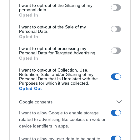
on the IAB’s List of Downstream Participants that may further
I want to opt-out of the Sharing of my
disclose it to other third parties.
personal data.
Opted In
Please note that this website/app uses one or more Google
services and may gather and store information including but
I want to opt-out of the Sale of my
Personal Data.
not limited to your visit or usage behaviour. You may click to
Opted In
grant or deny consent to Google and its third-party tags to
use your data for below specified purposes in below Google
I want to opt-out of processing my
consent section.
Personal Data for Targeted Advertising.
Opted In
I want to opt-out of Collection, Use,
Retention, Sale, and/or Sharing of my
Personal Data that Is Unrelated with the
Purposes for which it was collected.
Opted Out
Google consents
I want to allow Google to enable storage
related to advertising like cookies on web or
device identifiers in apps.
I want to allow my user data to be sent to