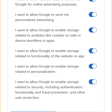
Google for online advertising purposes.
I want to allow Google to send me
personalized advertising.
I want to allow Google to enable storage
related to analytics like cookies on web or
device identifiers in apps.
I want to allow Google to enable storage
related to functionality of the website or app.
I want to allow Google to enable storage
related to personalization.
I want to allow Google to enable storage
related to security, including authentication
functionality and fraud prevention, and other
user protection.