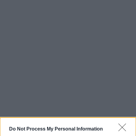
Do Not Process My Personal Information