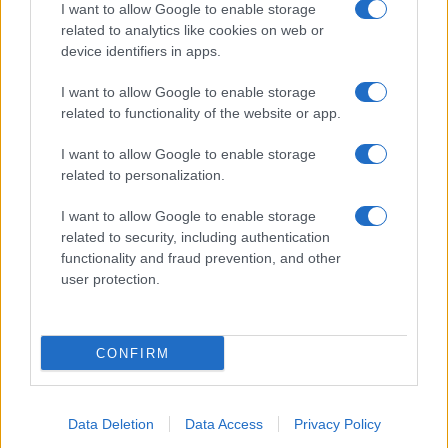
I want to allow Google to enable storage
related to analytics like cookies on web or
device identifiers in apps.
I want to allow Google to enable storage
related to functionality of the website or app.
I want to allow Google to enable storage
related to personalization.
I want to allow Google to enable storage
related to security, including authentication
functionality and fraud prevention, and other
user protection.
CONFIRM
Data Deletion
Data Access
Privacy Policy