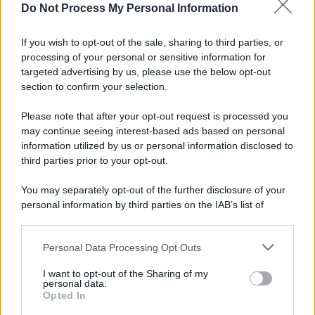
Do Not Process My Personal Information
If you wish to opt-out of the sale, sharing to third parties, or
processing of your personal or sensitive information for
targeted advertising by us, please use the below opt-out
section to confirm your selection.
Please note that after your opt-out request is processed you
may continue seeing interest-based ads based on personal
information utilized by us or personal information disclosed to
third parties prior to your opt-out.
You may separately opt-out of the further disclosure of your
personal information by third parties on the IAB’s list of
downstream participants.
Personal Data Processing Opt Outs
This information may also be disclosed by us to third parties
on the IAB’s List of Downstream Participants that may further
I want to opt-out of the Sharing of my
disclose it to other third parties.
personal data.
Opted In
Please note that this website/app uses one or more Google