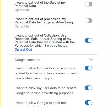
services and may gather and store information including but
I want to opt-out of the Sale of my
Personal Data.
not limited to your visit or usage behaviour. You may click to
Opted In
grant or deny consent to Google and its third-party tags to
use your data for below specified purposes in below Google
I want to opt-out of processing my
consent section.
Personal Data for Targeted Advertising.
Opted In
I want to opt-out of Collection, Use,
Retention, Sale, and/or Sharing of my
Personal Data that Is Unrelated with the
Purposes for which it was collected.
Opted Out
Google consents
I want to allow Google to enable storage
related to advertising like cookies on web or
device identifiers in apps.
I want to allow my user data to be sent to
Google for online advertising purposes.
I want to allow Google to send me