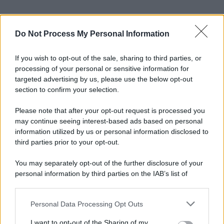
Do Not Process My Personal Information
If you wish to opt-out of the sale, sharing to third parties, or
processing of your personal or sensitive information for
targeted advertising by us, please use the below opt-out
section to confirm your selection.
Please note that after your opt-out request is processed you
may continue seeing interest-based ads based on personal
information utilized by us or personal information disclosed to
third parties prior to your opt-out.
You may separately opt-out of the further disclosure of your
personal information by third parties on the IAB’s list of
downstream participants.
Personal Data Processing Opt Outs
This information may also be disclosed by us to third parties
on the IAB’s List of Downstream Participants that may further
I want to opt-out of the Sharing of my