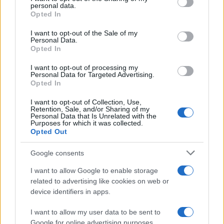
disclose it to other third parties.
personal data.
Opted In
Please note that this website/app uses one or more Google
services and may gather and store information including but
I want to opt-out of the Sale of my
Personal Data.
not limited to your visit or usage behaviour. You may click to
Opted In
grant or deny consent to Google and its third-party tags to
use your data for below specified purposes in below Google
I want to opt-out of processing my
consent section.
Personal Data for Targeted Advertising.
Opted In
I want to opt-out of Collection, Use,
Retention, Sale, and/or Sharing of my
Personal Data that Is Unrelated with the
Purposes for which it was collected.
Opted Out
Google consents
I want to allow Google to enable storage
related to advertising like cookies on web or
device identifiers in apps.
I want to allow my user data to be sent to
Google for online advertising purposes.