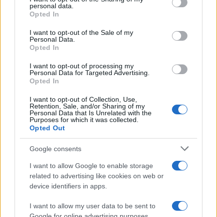
disclose it to other third parties.
personal data.
Opted In
Please note that this website/app uses one or more Google
services and may gather and store information including but
I want to opt-out of the Sale of my
Personal Data.
not limited to your visit or usage behaviour. You may click to
Opted In
grant or deny consent to Google and its third-party tags to
use your data for below specified purposes in below Google
I want to opt-out of processing my
consent section.
Personal Data for Targeted Advertising.
Opted In
I want to opt-out of Collection, Use,
Retention, Sale, and/or Sharing of my
Personal Data that Is Unrelated with the
Purposes for which it was collected.
Opted Out
Google consents
I want to allow Google to enable storage
related to advertising like cookies on web or
device identifiers in apps.
I want to allow my user data to be sent to
Google for online advertising purposes.