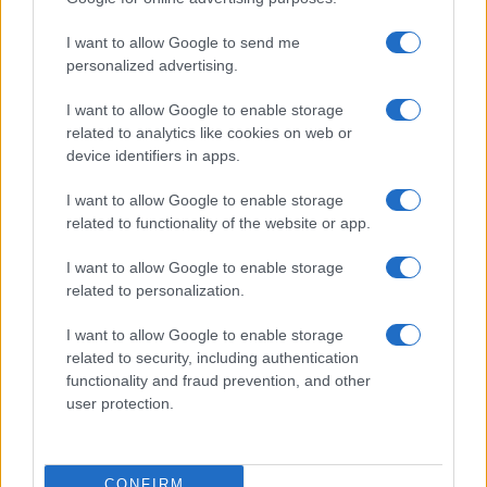
I want to allow Google to send me
personalized advertising.
I want to allow Google to enable storage
related to analytics like cookies on web or
device identifiers in apps.
I want to allow Google to enable storage
related to functionality of the website or app.
I want to allow Google to enable storage
related to personalization.
I want to allow Google to enable storage
related to security, including authentication
functionality and fraud prevention, and other
user protection.
CONFIRM