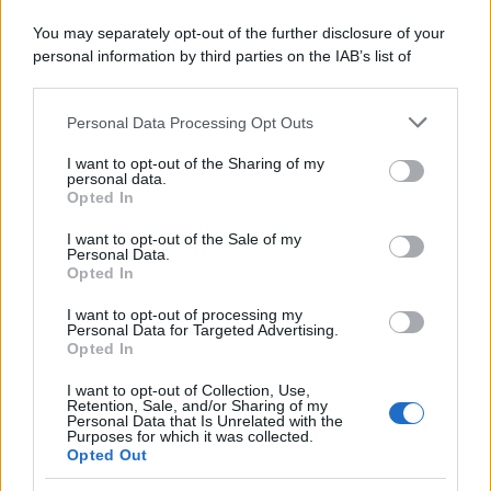
You may separately opt-out of the further disclosure of your
personal information by third parties on the IAB’s list of
downstream participants.
Personal Data Processing Opt Outs
This information may also be disclosed by us to third parties
on the IAB’s List of Downstream Participants that may further
I want to opt-out of the Sharing of my
disclose it to other third parties.
personal data.
Opted In
Please note that this website/app uses one or more Google
services and may gather and store information including but
I want to opt-out of the Sale of my
Personal Data.
not limited to your visit or usage behaviour. You may click to
Opted In
grant or deny consent to Google and its third-party tags to
use your data for below specified purposes in below Google
I want to opt-out of processing my
consent section.
Personal Data for Targeted Advertising.
Opted In
I want to opt-out of Collection, Use,
Retention, Sale, and/or Sharing of my
Personal Data that Is Unrelated with the
Purposes for which it was collected.
Opted Out